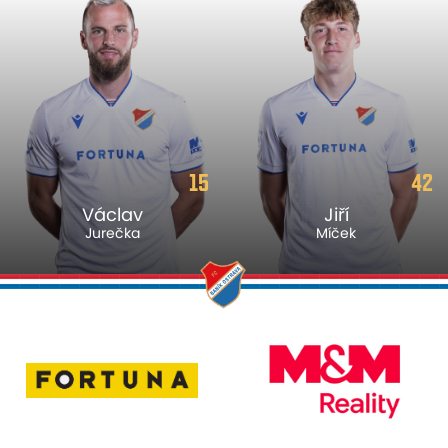
15
42
Václav
Jiří
Jurečka
Míček