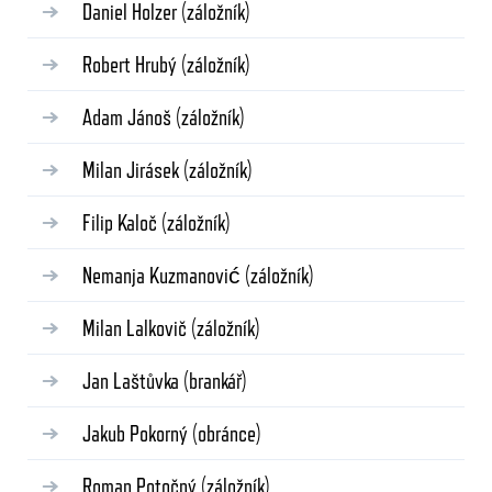
Daniel Holzer
(záložník)
Robert Hrubý
(záložník)
Adam Jánoš
(záložník)
Milan Jirásek
(záložník)
Filip Kaloč
(záložník)
Nemanja Kuzmanović
(záložník)
Milan Lalkovič
(záložník)
Jan Laštůvka
(brankář)
Jakub Pokorný
(obránce)
Roman Potočný
(záložník)