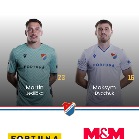
23
16
Martin
Maksym
Jedlička
Dyachuk