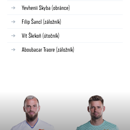
Yevhenii Skyba
(obránce)
Filip Šancl
(záložník)
Vít Škrkoň
(útočník)
Aboubacar Traore
(záložník)