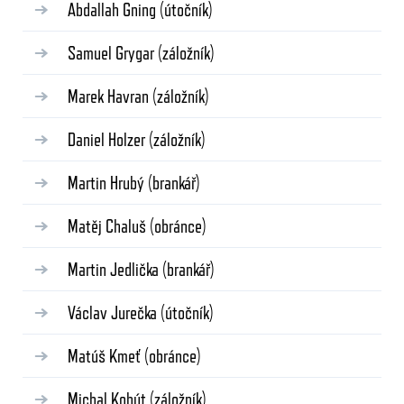
Abdallah Gning
(útočník)
Samuel Grygar
(záložník)
Marek Havran
(záložník)
Daniel Holzer
(záložník)
Martin Hrubý
(brankář)
Matěj Chaluš
(obránce)
Martin Jedlička
(brankář)
Václav Jurečka
(útočník)
Matúš Kmeť
(obránce)
Michal Kohút
(záložník)