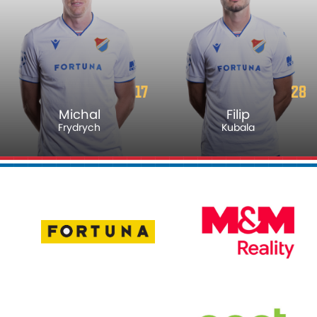
17
28
Michal
Filip
Frydrych
Kubala