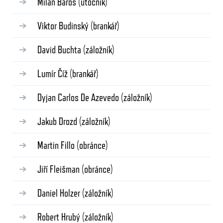
Milan Baroš
(útočník)
Viktor Budinský
(brankář)
David Buchta
(záložník)
Lumír Číž
(brankář)
Dyjan Carlos De Azevedo
(záložník)
Jakub Drozd
(záložník)
Martin Fillo
(obránce)
Jiří Fleišman
(obránce)
Daniel Holzer
(záložník)
Robert Hrubý
(záložník)