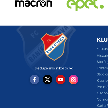
KLU
O klub
Histori
Stará 
Kontak
Sledujte #banikostrava
Stadio
Klub l
Pro m
Osobno
Ochra
Karta 