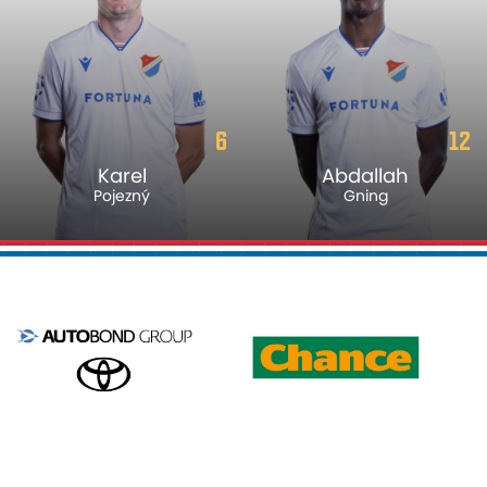
6
12
Karel
Abdallah
Pojezný
Gning