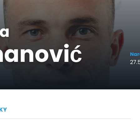
a
anović
Nar
27.5
KY