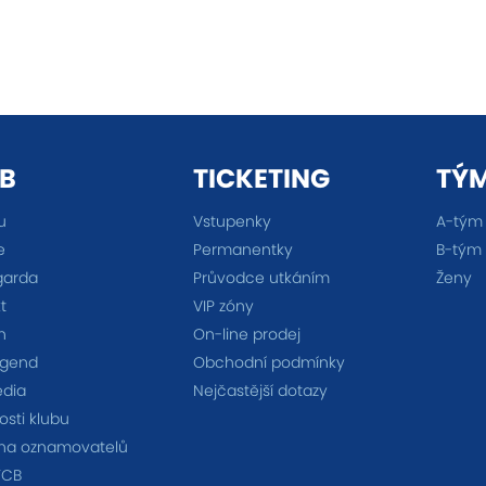
B
TICKETING
TÝ
u
Vstupenky
A-tým
e
Permanentky
B-tým
garda
Průvodce utkáním
Ženy
t
VIP zóny
n
On-line prodej
egend
Obchodní podmínky
édia
Nejčastější dotazy
sti klubu
na oznamovatelů
FCB