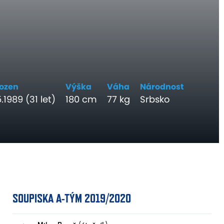
ozen
Výška
Váha
Národnost
.1989 (31 let)
180 cm
77 kg
Srbsko
SOUPISKA A-TÝM 2019/2020