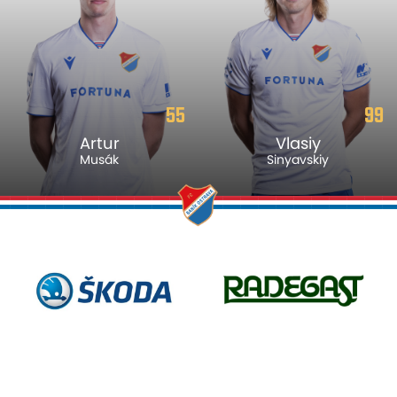
55
99
Artur
Vlasiy
Musák
Sinyavskiy