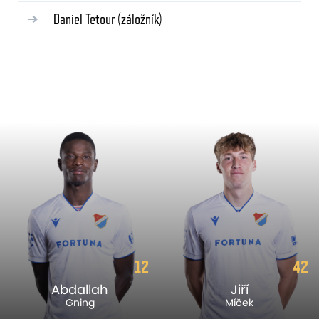
Daniel Tetour
(záložník)
12
42
Abdallah
Jiří
Gning
Míček