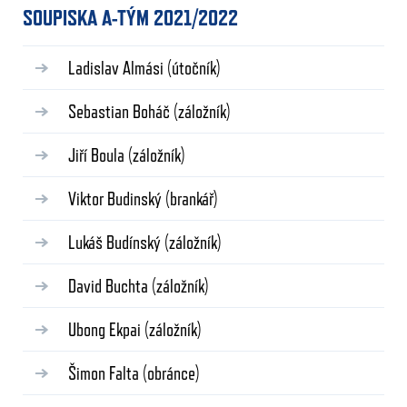
SOUPISKA A-TÝM 2021/2022
Ladislav Almási
(útočník)
Sebastian Boháč
(záložník)
Jiří Boula
(záložník)
Viktor Budinský
(brankář)
Lukáš Budínský
(záložník)
David Buchta
(záložník)
Ubong Ekpai
(záložník)
Šimon Falta
(obránce)