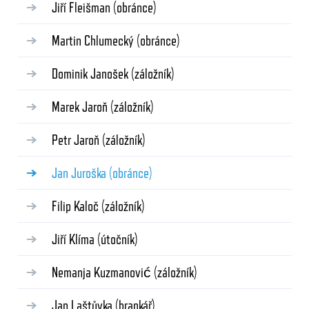
Jiří Fleišman
(obránce)
Martin Chlumecký
(obránce)
Dominik Janošek
(záložník)
Marek Jaroň
(záložník)
Petr Jaroň
(záložník)
Jan Juroška
(obránce)
Filip Kaloč
(záložník)
Jiří Klíma
(útočník)
Nemanja Kuzmanović
(záložník)
Jan Laštůvka
(brankář)