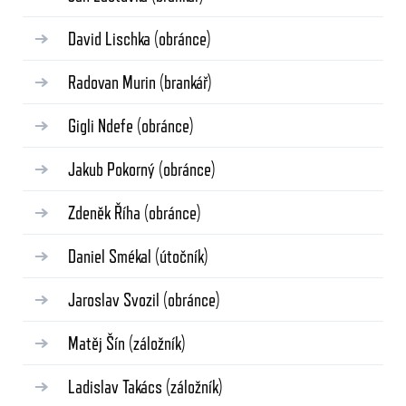
David Lischka
(obránce)
Radovan Murin
(brankář)
Gigli Ndefe
(obránce)
Jakub Pokorný
(obránce)
Zdeněk Říha
(obránce)
Daniel Smékal
(útočník)
Jaroslav Svozil
(obránce)
Matěj Šín
(záložník)
Ladislav Takács
(záložník)