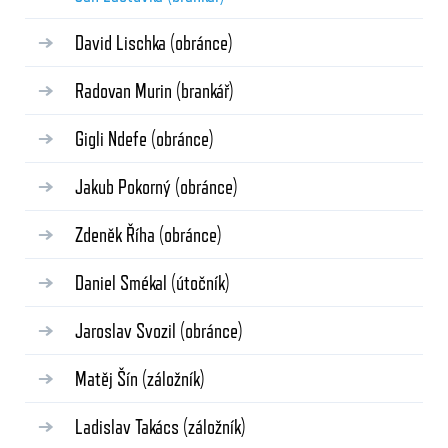
David Lischka
(obránce)
Radovan Murin
(brankář)
Gigli Ndefe
(obránce)
Jakub Pokorný
(obránce)
Zdeněk Říha
(obránce)
Daniel Smékal
(útočník)
Jaroslav Svozil
(obránce)
Matěj Šín
(záložník)
Ladislav Takács
(záložník)