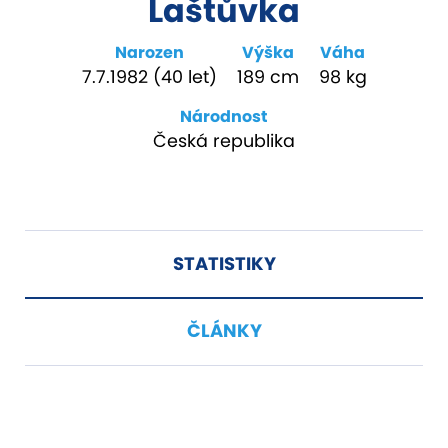
Laštůvka
Narozen
Výška
Váha
7.7.1982 (40 let)
189 cm
98 kg
Národnost
Česká republika
STATISTIKY
ČLÁNKY