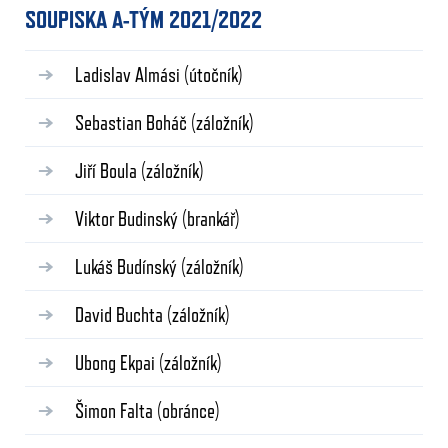
SOUPISKA A-TÝM 2021/2022
Ladislav Almási
(útočník)
Sebastian Boháč
(záložník)
Jiří Boula
(záložník)
Viktor Budinský
(brankář)
Lukáš Budínský
(záložník)
David Buchta
(záložník)
Ubong Ekpai
(záložník)
Šimon Falta
(obránce)