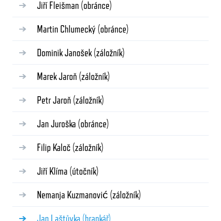
Jiří Fleišman
(obránce)
Martin Chlumecký
(obránce)
Dominik Janošek
(záložník)
Marek Jaroň
(záložník)
Petr Jaroň
(záložník)
Jan Juroška
(obránce)
Filip Kaloč
(záložník)
Jiří Klíma
(útočník)
Nemanja Kuzmanović
(záložník)
Jan Laštůvka
(brankář)