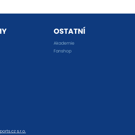
MY
OSTATNÍ
Akademie
Fanshop
ports.cz s.r.o.