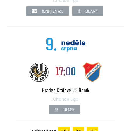
Chance Liga
REPORT ZÁPASU
ONLAJNY
9.
neděle
srpna
17:00
Hradec Králové
VS
Baník
Chance Liga
ONLAJNY