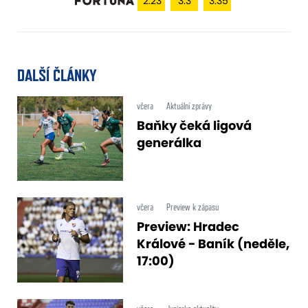
2.23
3.3
3.35
DALŠÍ ČLÁNKY
včera
Aktuální zprávy
Baňky čeká ligová
generálka
včera
Preview k zápasu
Preview: Hradec
Králové - Baník (neděle,
17:00)