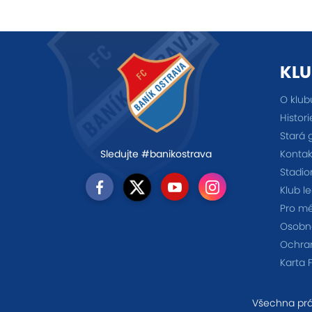
KLU
O klub
Histori
Stará 
Kontak
Sledujte #banikostrava
Stadio
Klub l
Pro m
Osobno
Ochra
Karta 
Všechna prá