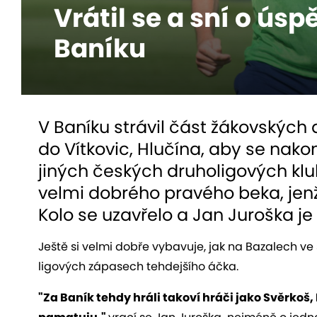
Vrátil se a sní o ús
Baníku
V Baníku strávil část žákovských 
do Vítkovic, Hlučína, aby se nakon
jiných českých druholigových klu
velmi dobrého pravého beka, jenž
Kolo se uzavřelo a Jan Juroška j
Ještě si velmi dobře vybavuje, jak na Bazalech v
ligových zápasech tehdejšího áčka.
"Za Baník tehdy hráli takoví hráči jako Svěrkoš, M