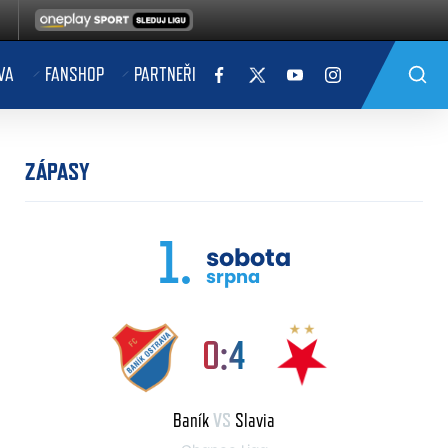
VA
FANSHOP
PARTNEŘI
ZÁPASY
1.
sobota
srpna
0:4
Baník
VS
Slavia