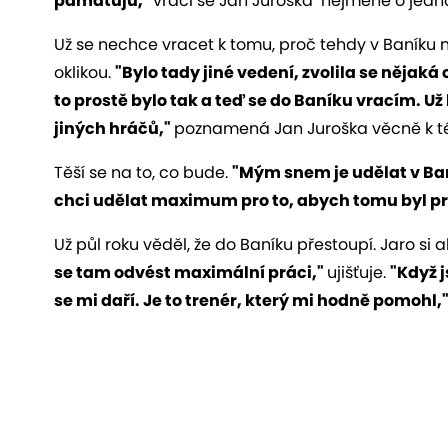
pamatuju,"
vrací se Jan Juroška nejméně o jedno
Už se nechce vracet k tomu, proč tehdy v Baníku ne
oklikou.
"Bylo tady jiné vedení, zvolila se nějaká 
to prostě bylo tak a teď se do Baníku vracím. Už
jiných hráčů,"
poznamená Jan Juroška věcně k té
Těší se na to, co bude.
"Mým snem je udělat v Ban
chci udělat maximum pro to, abych tomu byl p
Už půl roku věděl, že do Baníku přestoupí. Jaro si 
se tam odvést maximální práci,"
ujišťuje.
"Když 
se mi daří. Je to trenér, který mi hodně pomohl,