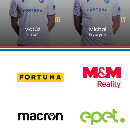
81
17
Matúš
Michal
Kmeť
Frydrych