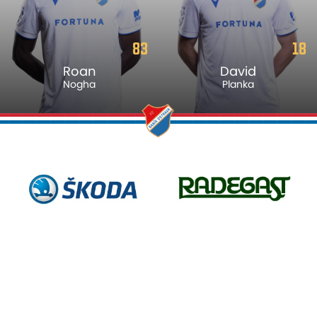
83
18
Roan
David
Nogha
Planka