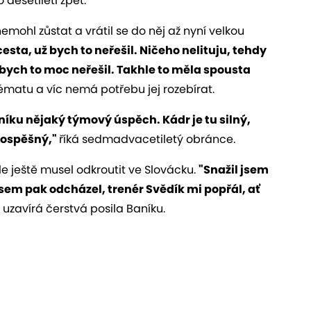
 desetiletí zpět.
mohl zůstat a vrátil se do něj až nyní velkou
cesta, už bych to neřešil. Ničeho nelituju, tehdy
 bych to moc neřešil. Takhle to měla spousta
matu a víc nemá potřebu jej rozebírat.
íku nějaký týmový úspěch. Kádr je tu silný,
rospěšný,"
říká sedmadvacetiletý obránce.
ale ještě musel odkroutit ve Slovácku.
"Snažil jsem
jsem pak odcházel, trenér Svědík mi popřál, ať
"
uzavírá čerstvá posila Baníku.