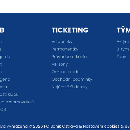
B
TICKETING
TÝ
u
Vstupenky
A-tým
e
Permanentky
B-tým
garda
Průvodce utkáním
Ženy
t
VIP zóny
n
On-line prodej
egend
Obchodní podmínky
édia
Nejčastější dotazy
sti klubu
na oznamovatelů
FCB
va vyhrazena © 2026 FC Baník Ostrava &
Nastavení cookies
&
eS