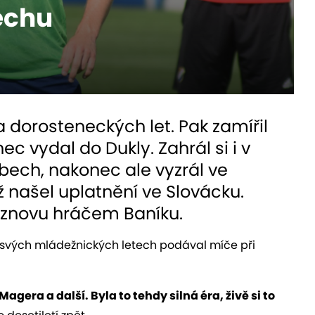
pěchu
a dorosteneckých let. Pak zamířil
ec vydal do Dukly. Zahrál si i v
bech, nakonec ale vyzrál ve
 našel uplatnění ve Slovácku.
e znovu hráčem Baníku.
e svých mládežnických letech podával míče při
agera a další. Byla to tehdy silná éra, živě si to