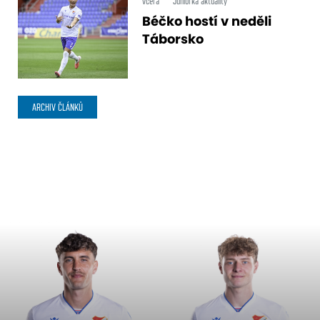
včera
Juniorka aktuality
Béčko hostí v neděli
Táborsko
ARCHIV ČLÁNKŮ