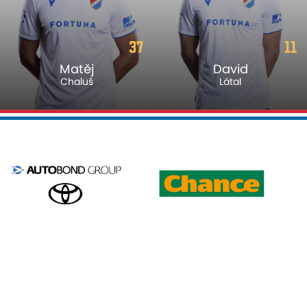
37
11
Matěj
David
Chaluš
Látal