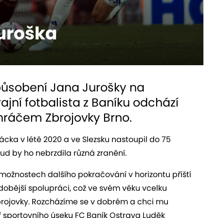
uroška
 působení Jana Jurošky na
ajní fotbalista z Baníku odchází
hráčem Zbrojovky Brno.
vácka v
létě
2020 a
ve Slezsku
nastoupil do 75
ud by ho nebrzdila různá zranění.
o možnostech dalšího pokračování
v horizontu příští
obější spolupráci, což ve svém věku vcelku
 Zbrojovky. Rozcházíme se v dobrém a chci mu
éf sportovního úseku FC Baník Ostrava Luděk