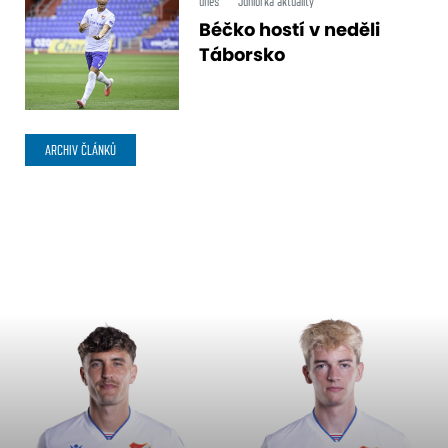
dnes
Juniorka aktuality
Béčko hostí v neděli
Táborsko
ARCHIV ČLÁNKŮ