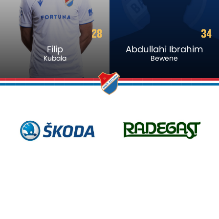
28
34
Filip
Abdullahi Ibrahim
Kubala
Bewene