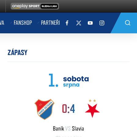
VA
FANSHOP
PARTNEŘI
ZÁPASY
1.
sobota
srpna
0:4
Baník
VS
Slavia