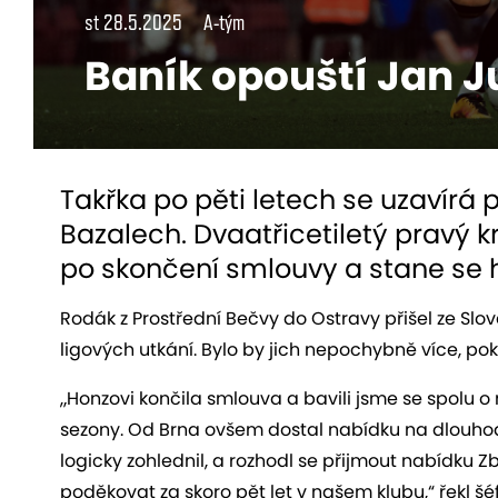
st 28.5.2025
A-tým
Baník opouští Jan J
Takřka po pěti letech se uzavírá
Bazalech. Dvaatřicetiletý pravý kr
po skončení smlouvy a stane se 
Rodák z Prostřední Bečvy do Ostravy přišel ze Slo
ligových utkání. Bylo by jich
nepochybně
více, pok
„
Honzovi končila smlouva a bavili jsme se spolu 
sezony
. Od Brna
ovšem
dostal nabídku na dlouhod
logicky zohlednil, a rozhodl se přijmout nabídku
poděkovat za skoro pět let v našem klubu,“ řekl š