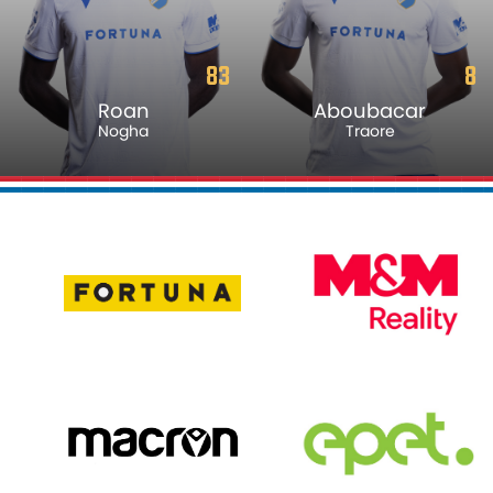
83
8
Roan
Aboubacar
Nogha
Traore