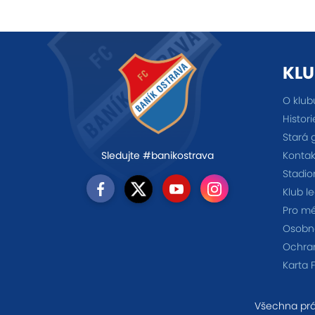
KLU
O klub
Histori
Stará 
Kontak
Sledujte #banikostrava
Stadio
Klub l
Pro m
Osobno
Ochra
Karta 
Všechna prá