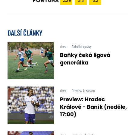
2.29
3.3
3.2
DALŠÍ ČLÁNKY
dnes
Aktuální zprávy
Baňky čeká ligová
generálka
dnes
Preview k zápasu
Preview: Hradec
Králové - Baník (neděle,
17:00)