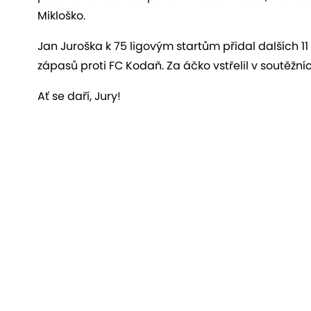
Mikloško.
Jan Juroška k 75 ligovým startům přidal dalších 
zápasů proti FC Kodaň. Za áčko vstřelil v soutěžn
Ať se daří, Jury!