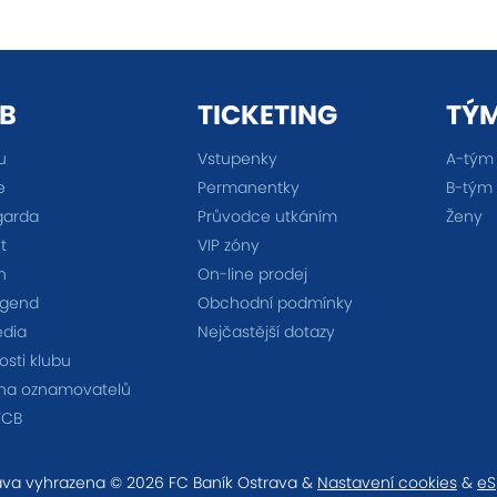
B
TICKETING
TÝ
u
Vstupenky
A-tým
e
Permanentky
B-tým
garda
Průvodce utkáním
Ženy
t
VIP zóny
n
On-line prodej
egend
Obchodní podmínky
édia
Nejčastější dotazy
sti klubu
na oznamovatelů
FCB
va vyhrazena © 2026 FC Baník Ostrava &
Nastavení cookies
&
eS