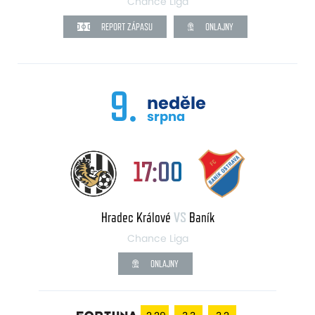
Chance Liga
REPORT ZÁPASU
ONLAJNY
9.
neděle
srpna
17:00
Hradec Králové
VS
Baník
Chance Liga
ONLAJNY