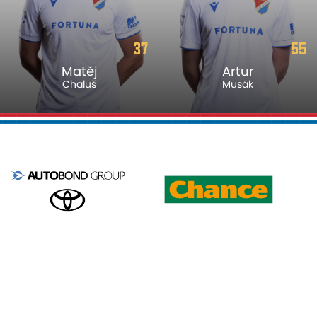
37
55
Matěj
Artur
Chaluš
Musák