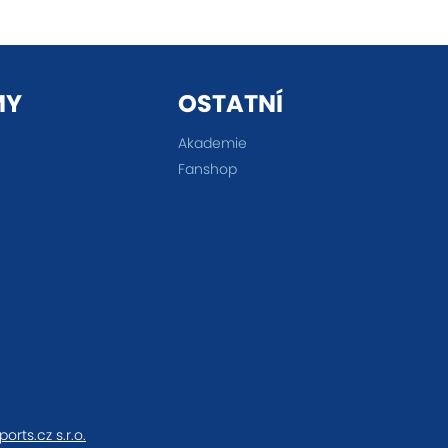
MY
OSTATNÍ
Akademie
Fanshop
ports.cz s.r.o.