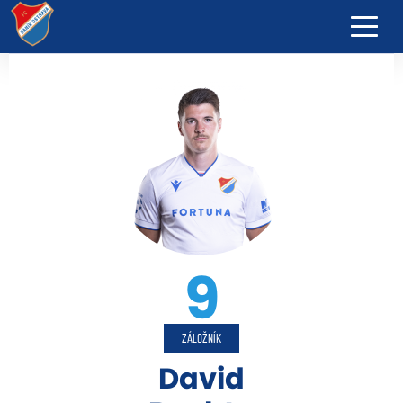
9
ZÁLOŽNÍK
David