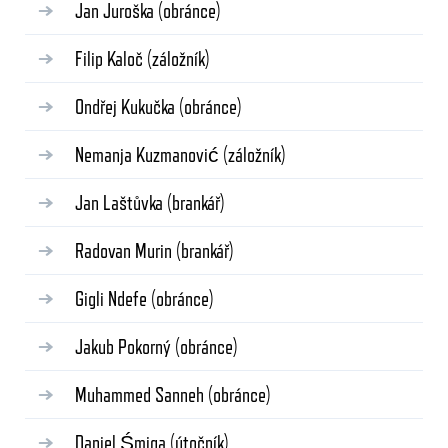
Jan Juroška
(obránce)
Filip Kaloč
(záložník)
Ondřej Kukučka
(obránce)
Nemanja Kuzmanović
(záložník)
Jan Laštůvka
(brankář)
Radovan Murin
(brankář)
Gigli Ndefe
(obránce)
Jakub Pokorný
(obránce)
Muhammed Sanneh
(obránce)
Daniel Śmiga
(útočník)