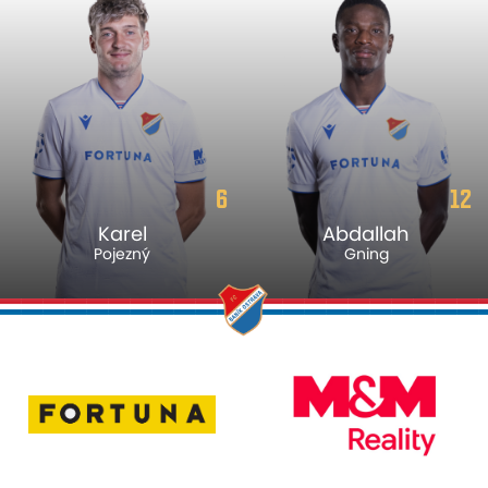
6
12
Karel
Abdallah
Pojezný
Gning