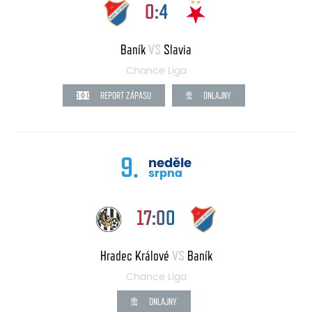
0:4
Baník
VS
Slavia
Chance Liga
REPORT ZÁPASU
ONLAJNY
9.
neděle
srpna
17:00
Hradec Králové
VS
Baník
Chance Liga
ONLAJNY