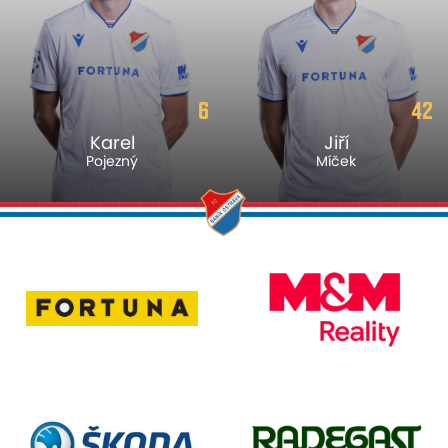
6
42
Karel
Jiří
Pojezný
Míček