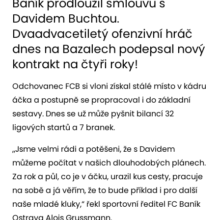
Baník prodloužil smlouvu s
Davidem Buchtou.
Dvaadvacetiletý ofenzivní hráč
dnes na Bazalech podepsal nový
kontrakt na čtyři roky!
Odchovanec FCB si vloni získal stálé místo v kádru
áčka a postupně se propracoval i do základní
sestavy. Dnes se už může pyšnit bilancí 32
ligových startů a 7 branek.
„Jsme velmi rádi a potěšeni, že s Davidem
můžeme počítat v našich dlouhodobých plánech.
Za rok a půl, co je v áčku, urazil kus cesty, pracuje
na sobě a já věřím, že to bude příklad i pro další
naše mladé kluky,“ řekl sportovní ředitel FC Baník
Ostrava Alois Grussmann.