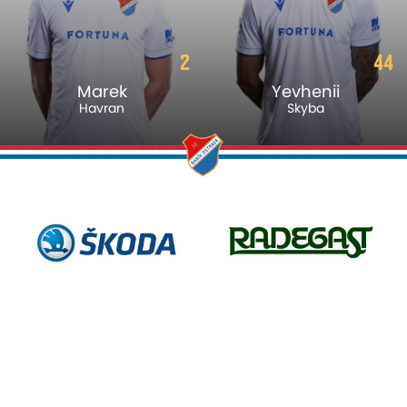
44
8
Yevhenii
Aboubacar
Skyba
Traore