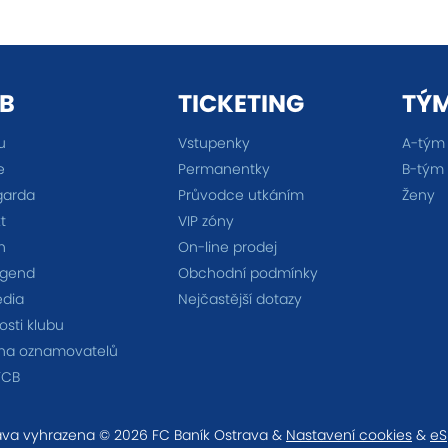
B
TICKETING
TÝ
u
Vstupenky
A-tým
e
Permanentky
B-tým
garda
Průvodce utkáním
Ženy
t
VIP zóny
n
On-line prodej
egend
Obchodní podmínky
édia
Nejčastější dotazy
sti klubu
na oznamovatelů
FCB
va vyhrazena © 2026 FC Baník Ostrava &
Nastavení cookies
&
eS