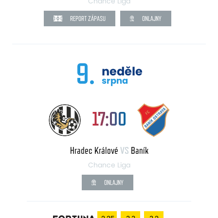
Chance Liga
REPORT ZÁPASU
ONLAJNY
9.
neděle
srpna
17:00
Hradec Králové
VS
Baník
Chance Liga
ONLAJNY