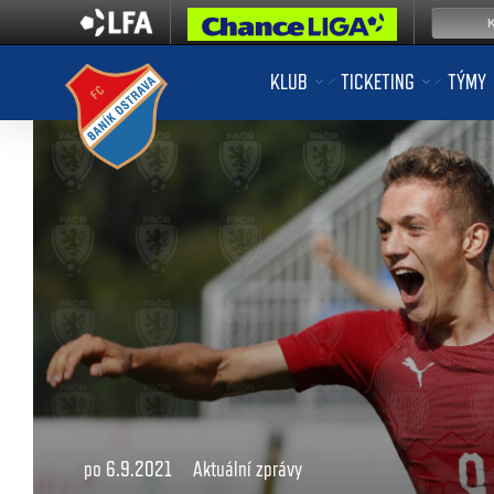
KLUB
TICKETING
TÝMY
po 6.9.2021
Aktuální zprávy