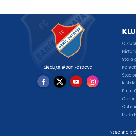
KLU
O klub
Histori
Stará 
Kontak
Sledujte #banikostrava
Stadio
Klub l
Pro m
Osobno
Ochra
Karta 
Všechna prá