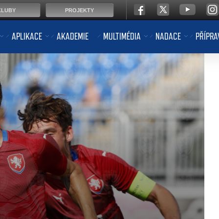
KLUBY
PROJEKTY
APLIKACE
AKADEMIE
MULTIMÉDIA
NADACE
PŘÍPRA