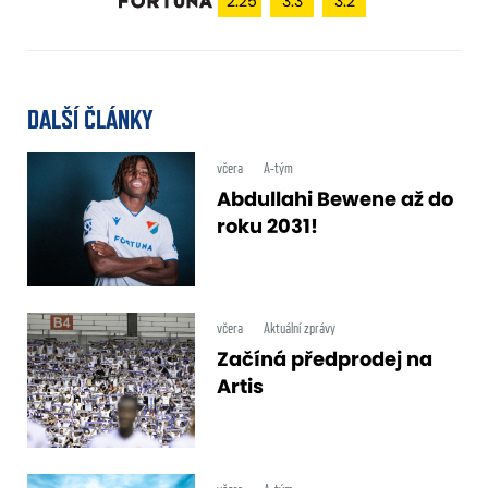
2.25
3.3
3.2
DALŠÍ ČLÁNKY
včera
A-tým
Abdullahi Bewene až do
roku 2031!
včera
Aktuální zprávy
Začíná předprodej na
Artis