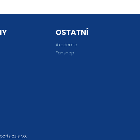
MY
OSTATNÍ
Akademie
Fanshop
ports.cz s.r.o.