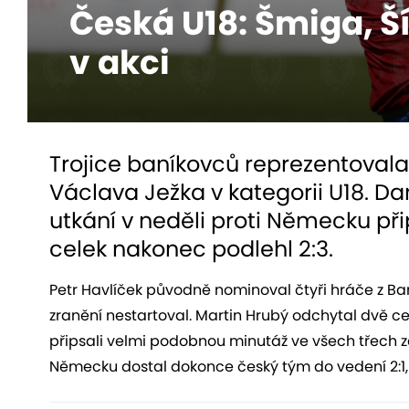
Česká U18: Šmiga, Š
v akci
Trojice baníkovců reprezentovala 
Václava Ježka v kategorii U18. D
utkání v neděli proti Německu přip
celek nakonec podlehl 2:3.
Petr Havlíček původně nominoval čtyři hráče z B
zranění nestartoval. Martin Hrubý odchytal dvě cel
připsali velmi podobnou minutáž ve všech třech 
Německu dostal dokonce český tým do vedení 2:1, a