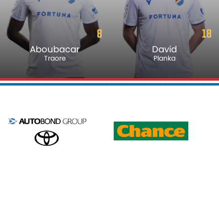
18
81
David
Matúš
Planka
Kmeť