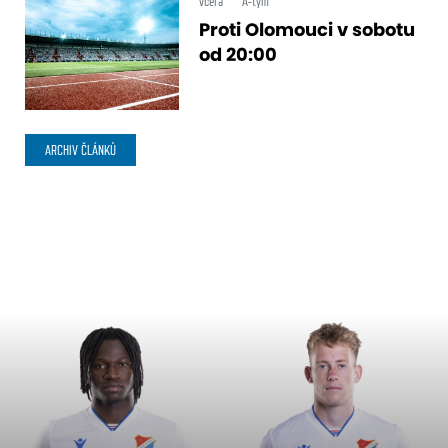
včera
A-tým
Proti Olomouci v sobotu
od 20:00
ARCHIV ČLÁNKŮ