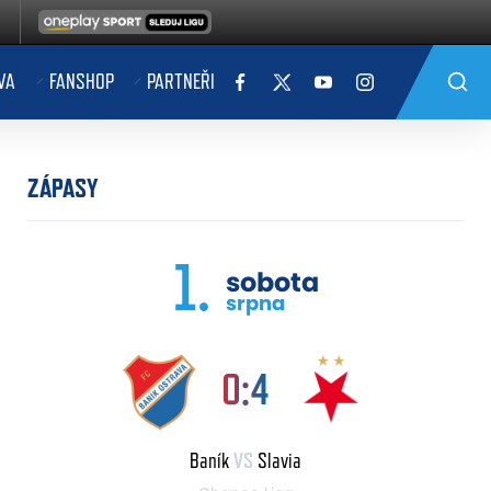
VA
FANSHOP
PARTNEŘI
ZÁPASY
1.
sobota
srpna
0:4
Baník
VS
Slavia