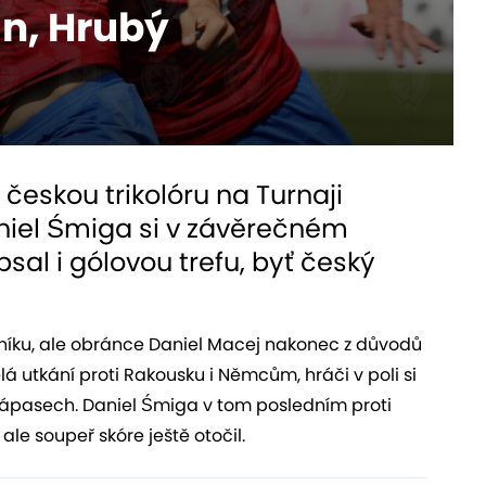
ín, Hrubý
českou trikolóru na Turnaji
aniel Śmiga si v závěrečném
sal i gólovou trefu, byť český
aníku, ale obránce Daniel Macej nakonec z důvodů
á utkání proti Rakousku i Němcům, hráči v poli si
zápasech. Daniel Śmiga v tom posledním proti
le soupeř skóre ještě otočil.