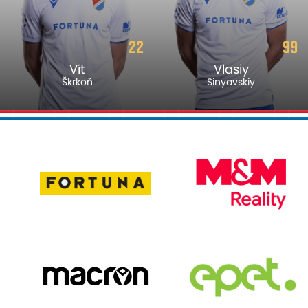
99
2
Vlasiy
Marek
Sinyavskiy
Havran