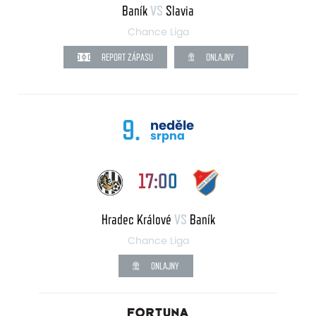
Baník
VS
Slavia
Chance Liga
REPORT ZÁPASU
ONLAJNY
9.
neděle
srpna
17:00
Hradec Králové
VS
Baník
Chance Liga
ONLAJNY