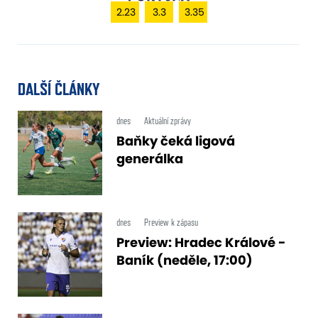
2.23
3.3
3.35
DALŠÍ ČLÁNKY
dnes
Aktuální zprávy
Baňky čeká ligová
generálka
dnes
Preview k zápasu
Preview: Hradec Králové -
Baník (neděle, 17:00)