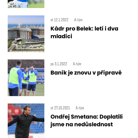
st 12.1.2022
A-tým
Kádr pro Belek: letí i dva
mladíci
po 3.1.2022
A-tým
Baník je znovu v přípravě
st 27.10.2021
A-tým
Ondřej Smetana: Doplatili
jsme na nedůslednost