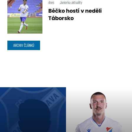
dnes
Juniorka aktuality
Béčko hostí v neděli
Táborsko
ARCHIV ČLÁNKŮ