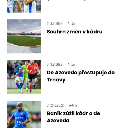
čt 3.2.2022
A-tým
Souhrn změn v kádru
čt 3.2.2022
A-tým
De Azevedo přestupuje do
Trnavy
út 25.1.2022
A-tým
Baník zúžil kádr o de
Azeveda