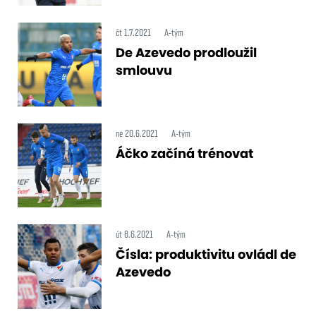
čt 1.7.2021
A-tým
De Azevedo prodloužil
smlouvu
ne 20.6.2021
A-tým
Áčko začíná trénovat
út 8.6.2021
A-tým
Čísla: produktivitu ovládl de
Azevedo