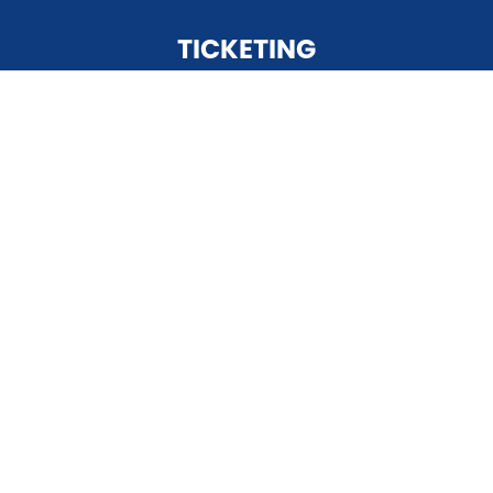
TICKETING
Vstupenky
Permanentky
Průvodce utkáním
VIP zóny
On-line prodej
Obchodní podmínky
Nejčastější dotazy
TÝMY
A-tým
B-tým
Ženy