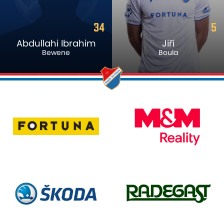
34
5
Abdullahi Ibrahim
Jiří
Bewene
Boula