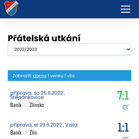
Přátelská utkání
Zobrazit:
doma
|
venku
|
vše
7:1
příprava, so 25.6.2022 ,
Štěpánkovice
Baník
VS
Zlínsko
1:1
příprava, st 29.6.2022 , Vista
Baník
VS
Zlín