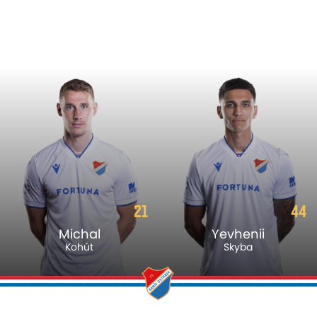
21
44
Michal
Yevhenii
Kohút
Skyba