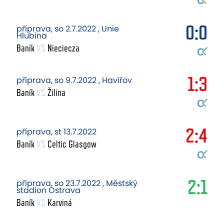
0:0
příprava, so 2.7.2022 , Unie
Hlubina
Baník
VS
Nieciecza
1:3
příprava, so 9.7.2022 , Havířov
Baník
VS
Žilina
2:4
příprava, st 13.7.2022
Baník
VS
Celtic Glasgow
2:1
příprava, so 23.7.2022 , Městský
stadion Ostrava
Baník
VS
Karviná