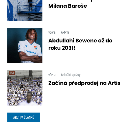
Milana Baroše
včera
A-tým
Abdullahi Bewene až do
roku 2031!
včera
Aktuální zprávy
Začíná předprodej na Artis
ARCHIV ČLÁNKŮ