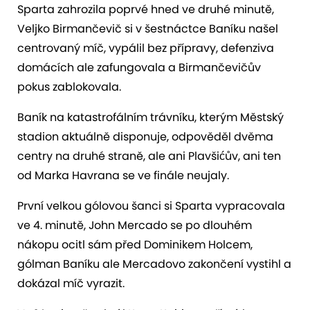
Sparta zahrozila poprvé hned ve druhé minutě,
Veljko Birmančevič si v šestnáctce Baníku našel
centrovaný míč, vypálil bez přípravy, defenziva
domácích ale zafungovala a Birmančevičův
pokus zablokovala.
Baník na katastrofálním trávníku, kterým Městský
stadion aktuálně disponuje, odpověděl dvěma
centry na druhé straně, ale ani Plavšićův, ani ten
od Marka Havrana se ve finále neujaly.
První velkou gólovou šanci si Sparta vypracovala
ve 4. minutě, John Mercado se po dlouhém
nákopu ocitl sám před Dominikem Holcem,
gólman Baníku ale Mercadovo zakončení vystihl a
dokázal míč vyrazit.