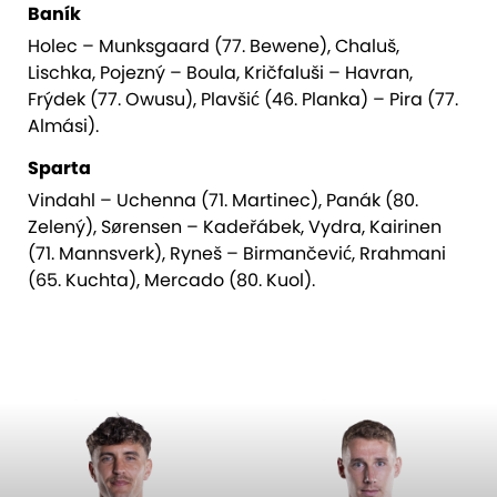
Baník
Holec – Munksgaard (77. Bewene), Chaluš,
Lischka, Pojezný – Boula, Kričfaluši – Havran,
Frýdek (77. Owusu), Plavšić (46. Planka) – Pira (77.
Almási).
Sparta
Vindahl – Uchenna (71. Martinec), Panák (80.
Zelený), Sørensen – Kadeřábek, Vydra, Kairinen
(71. Mannsverk), Ryneš – Birmančević, Rrahmani
(65. Kuchta), Mercado (80. Kuol).