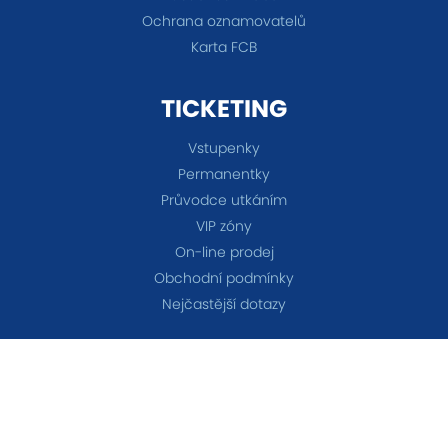
Ochrana oznamovatelů
Karta FCB
TICKETING
Vstupenky
Permanentky
Průvodce utkáním
VIP zóny
On-line prodej
Obchodní podmínky
Nejčastější dotazy
TÝMY
A-tým
B-tým