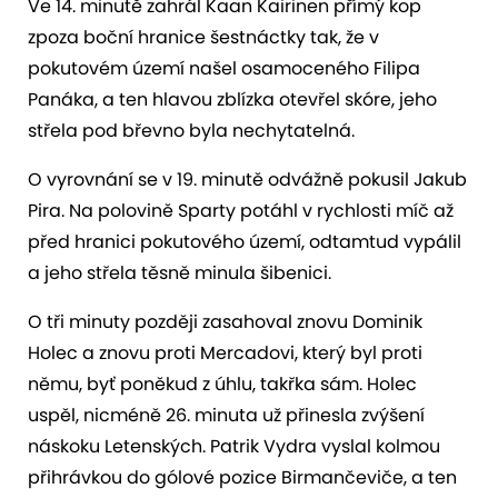
Ve 14. minutě zahrál Kaan Kairinen přímý kop
zpoza boční hranice šestnáctky tak, že v
pokutovém území našel osamoceného Filipa
Panáka, a ten hlavou zblízka otevřel skóre, jeho
střela pod břevno byla nechytatelná.
O vyrovnání se v 19. minutě odvážně pokusil Jakub
Pira. Na polovině Sparty potáhl v rychlosti míč až
před hranici pokutového území, odtamtud vypálil
a jeho střela těsně minula šibenici.
O tři minuty později zasahoval znovu Dominik
Holec a znovu proti Mercadovi, který byl proti
němu, byť poněkud z úhlu, takřka sám. Holec
uspěl, nicméně 26. minuta už přinesla zvýšení
náskoku Letenských. Patrik Vydra vyslal kolmou
přihrávkou do gólové pozice Birmančeviče, a ten