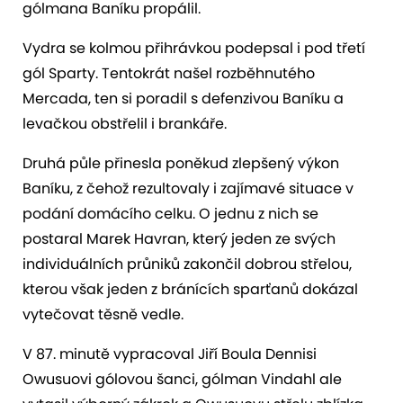
gólmana Baníku propálil.
Vydra se kolmou přihrávkou podepsal i pod třetí
gól Sparty. Tentokrát našel rozběhnutého
Mercada, ten si poradil s defenzivou Baníku a
levačkou obstřelil i brankáře.
Druhá půle přinesla poněkud zlepšený výkon
Baníku, z čehož rezultovaly i zajímavé situace v
podání domácího celku. O jednu z nich se
postaral Marek Havran, který jeden ze svých
individuálních průniků zakončil dobrou střelou,
kterou však jeden z bránících sparťanů dokázal
vytečovat těsně vedle.
V 87. minutě vypracoval Jiří Boula Dennisi
Owusuovi gólovou šanci, gólman Vindahl ale