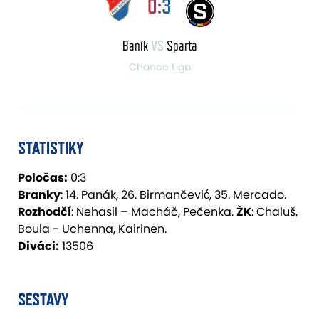
0:3
Baník
VS
Sparta
Chance Liga
STATISTIKY
Poločas:
0:3
Branky
: 14. Panák, 26. Birmančević, 35. Mercado.
Rozhodčí
: Nehasil – Macháč, Pečenka.
ŽK
: Chaluš,
Boula - Uchenna, Kairinen.
Diváci:
13506
SESTAVY