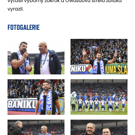
vytasil výborný zákrok a Owusuovu střelu zblízka
vyrazil.
FOTOGALERIE