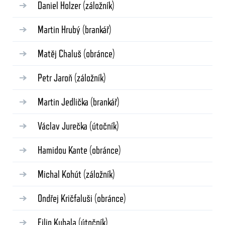
Daniel Holzer
(záložník)
Martin Hrubý
(brankář)
Matěj Chaluš
(obránce)
Petr Jaroň
(záložník)
Martin Jedlička
(brankář)
Václav Jurečka
(útočník)
Hamidou Kante
(obránce)
Michal Kohút
(záložník)
Ondřej Kričfaluši
(obránce)
Filip Kubala
(útočník)