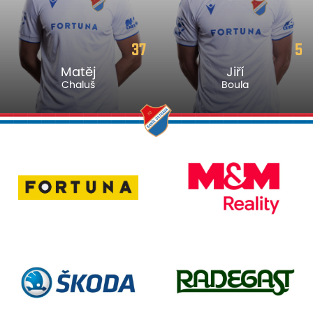
37
5
Matěj
Jiří
Chaluš
Boula