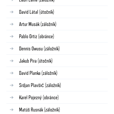
David Látal
(útočník)
Artur Musák
(záložník)
Pablo Ortiz
(obránce)
Dennis Owusu
(záložník)
Jakub Pira
(útočník)
David Planka
(záložník)
Srdjan Plavšić
(záložník)
Karel Pojezný
(obránce)
Matúš Rusnák
(záložník)