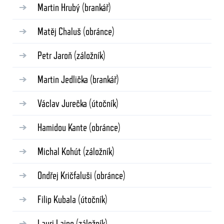
Martin Hrubý
(brankář)
Matěj Chaluš
(obránce)
Petr Jaroň
(záložník)
Martin Jedlička
(brankář)
Václav Jurečka
(útočník)
Hamidou Kante
(obránce)
Michal Kohút
(záložník)
Ondřej Kričfaluši
(obránce)
Filip Kubala
(útočník)
Lauri Laine
(záložník)