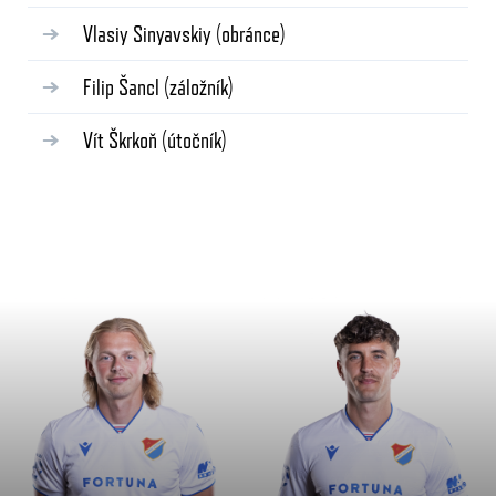
Vlasiy Sinyavskiy
(obránce)
Filip Šancl
(záložník)
Vít Škrkoň
(útočník)