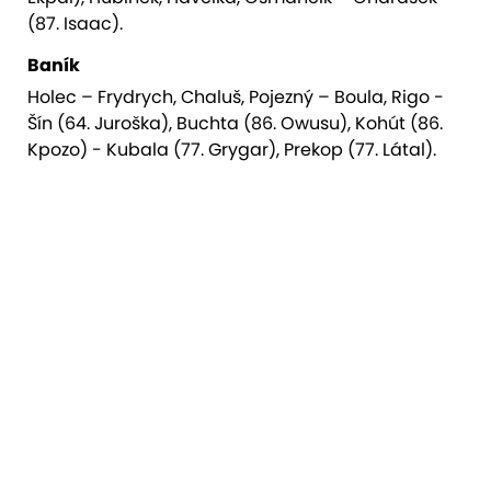
(87. Isaac).
Baník
Holec – Frydrych, Chaluš, Pojezný – Boula, Rigo -
Šín (64. Juroška), Buchta (86. Owusu), Kohút (86.
Kpozo) - Kubala (77. Grygar), Prekop (77. Látal).