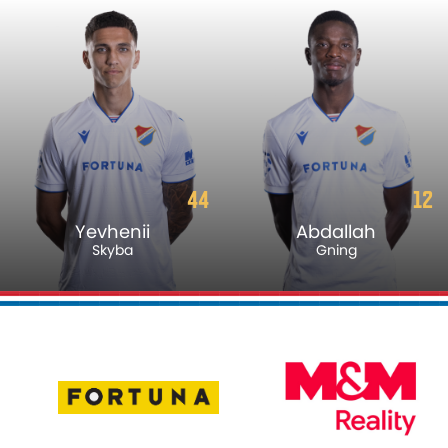
44
12
Yevhenii
Abdallah
Skyba
Gning