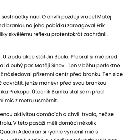
a šestnáctky nad. O chvíli později vracel Matěj
d branku, na jeho pobídku zareagoval Erik
 díky skvělému reflexu protentokrát zachránil.
. U zrodu akce stál Jiří Boula. Přebral si míč před
al dlouhý pas Matěji Šínovi. Ten v běhu perfektně
ž následoval přízemní centr před branku. Ten sice
íč odvrátit, jenže manévr před svou brankou
ika Prekopa. Útočník Baníku stál sám před
í míč z metru usměrnit.
nou aktivitou domácích a chvíli trvalo, než se
trolu. V této pasáži měli domácí několik
Quadri Adediran si rychle vyměnil míč s