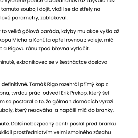
o vyložené pozice a Adediranovi už zbývalo než
omuto souboji dojít, vložil se do střely na
ólové parametry, zablokoval.
by to velká gólová paráda, kdyby mu akce vyšla až
 kopu Michala Kohúta opřel rovnou z voleje, míč
t a Rigovu ránu zpod břevna vytlačit.
. minutě, exbaníkovec se v šestnáctce doslova
 definitivně. Tomáš Rigo rozehrál přímý kop z
a, tvrdou práci odvedl Erik Prekop, který šel
 se postaral o to, že gólman domácích vyrazil
ubaly, který nezaváhal a napálil míč do branky.
utě. Další nebezpečný centr poslal před branku
klidil prostřednictvím velmi smolného zásahu