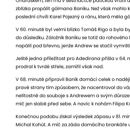
Ondráškem, ten mu v šestnáctce patičkou vrátil d
zblízka propálit gólmana Baníku. Než však mohlo k t
poslední chvíli Karel Pojezný a ránu, která měla g
V 60. minutě byl velmi blízko Tomáš Rigo a byla 
do důsledku. Záložník Baníku se totiž do rohového
napálil pod břevno, jenže Andrew se stačil vymršti
Ještě jedna příležitost pro Adedirana přišla v 64
prodral k tvrdé střele, zamířil však nad.
V 68. minutě připravil Baník domácí celek o naději
pravé strany tím způsobem, že nacentroval do vápn
nelítostně do souboje s Andrewem a svým důrazem
míč jen slabě před sebe. A navíc k nohám Filipa K
Konečnou podobu získal výsledek zápasu v 81. min
Michal Kohút. A míč za záda domácího brankáře u