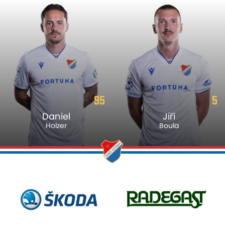
95
5
Daniel
Jiří
Holzer
Boula