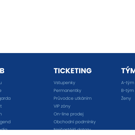
B
TICKETING
TÝ
u
Vstupenky
A-tým
e
Permanentky
B-tým
garda
Průvodce utkáním
Ženy
t
VIP zóny
n
On-line prodej
egend
Obchodní podmínky
édia
Nejčastější dotazy