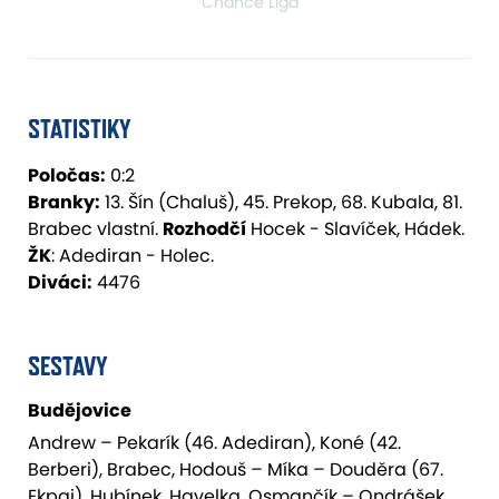
Chance Liga
STATISTIKY
Poločas:
0:2
Branky:
13. Šín (Chaluš), 45. Prekop, 68. Kubala, 81.
Brabec vlastní.
Rozhodčí
Hocek - Slavíček, Hádek.
ŽK
: Adediran - Holec.
Diváci:
4476
SESTAVY
Budějovice
Andrew – Pekarík (46. Adediran), Koné (42.
Berberi), Brabec, Hodouš – Míka – Douděra (67.
Ekpai), Hubínek, Havelka, Osmančík – Ondrášek