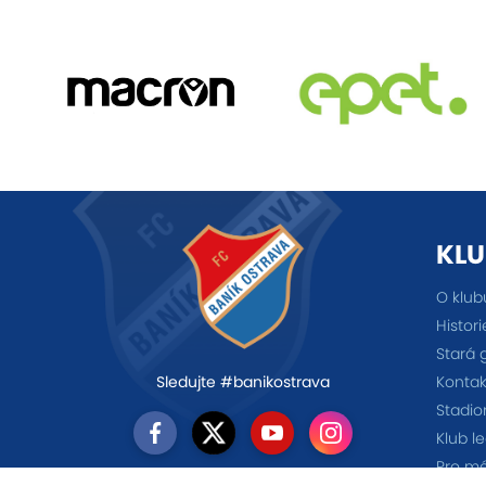
KLU
O klub
Histori
Stará 
Kontak
Sledujte #banikostrava
Stadio
Klub l
Pro m