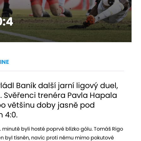
0:4
INE
l Baník další jarní ligový duel,
. Svěřenci trenéra Pavla Hapala
 po většinu doby jasně pod
 4:0.
. minutě byli hosté poprvé blízko gólu. Tomáš Rigo
en byl tísněn, navíc proti němu mimo pokutové