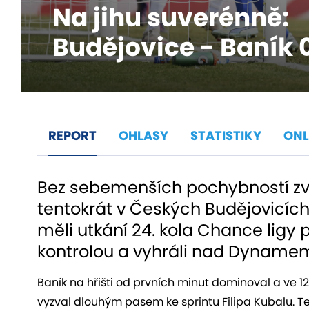
Na jihu suverénně:
Budějovice - Baník 
REPORT
OHLASY
STATISTIKY
ONL
Bez sebemenších pochybností zvlád
tentokrát v Českých Budějovicích
měli utkání 24. kola Chance ligy
kontrolou a vyhráli nad Dynamem
Baník na hřišti od prvních minut dominoval a ve 12
vyzval dlouhým pasem ke sprintu Filipa Kubalu. T