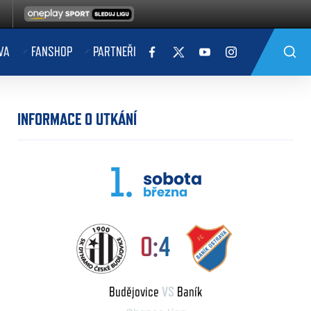
VA
FANSHOP
PARTNEŘI
INFORMACE O UTKÁNÍ
1.
sobota
března
0:4
Budějovice
VS
Baník