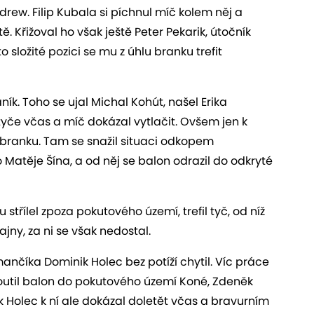
rew. Filip Kubala si píchnul míč kolem něj a
. Křižoval ho však ještě Peter Pekarik, útočník
o složité pozici se mu z úhlu branku trefit
ník. Toho se ujal Michal Kohút, našel Erika
tyče včas a míč dokázal vytlačit. Ovšem jen k
d branku. Tam se snažil situaci odkopem
 Matěje Šína, a od něj se balon odrazil do odkryté
 střílel zpoza pokutového území, trefil tyč, od níž
jny, za ni se však nedostal.
ančíka Dominik Holec bez potíží chytil. Víc práce
routil balon do pokutového území Koné, Zdeněk
 Holec k ní ale dokázal doletět včas a bravurním