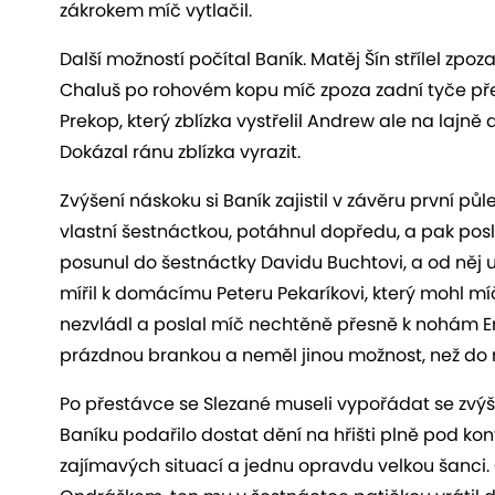
zákrokem míč vytlačil.
Další možností počítal Baník. Matěj Šín střílel zpoz
Chaluš po rohovém kopu míč zpoza zadní tyče pře
Prekop, který zblízka vystřelil Andrew ale na lajně
Dokázal ránu zblízka vyrazit.
Zvýšení náskoku si Baník zajistil v závěru první půle
vlastní šestnáctkou, potáhnul dopředu, a pak posl
posunul do šestnáctky Davidu Buchtovi, a od něj u
mířil k domácímu Peteru Pekaríkovi, který mohl m
nezvládl a poslal míč nechtěně přesně k nohám Er
prázdnou brankou a neměl jinou možnost, než do n
Po přestávce se Slezané museli vypořádat se zvýše
Baníku podařilo dostat dění na hřišti plně pod kon
zajímavých situací a jednu opravdu velkou šanci. 