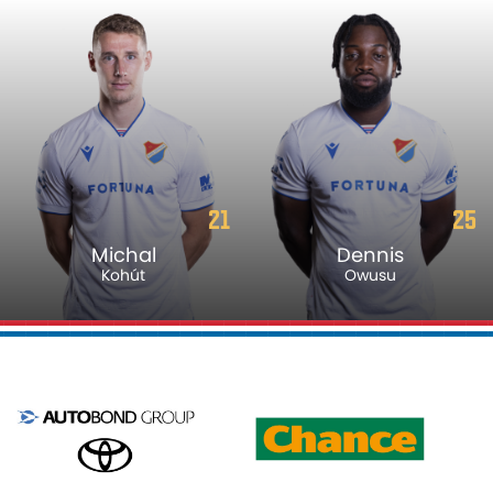
21
25
Michal
Dennis
Kohút
Owusu