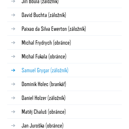
Jiří Boula
(záložník)
David Buchta
(záložník)
Paixao da Silva Ewerton
(záložník)
Michal Frydrych
(obránce)
Michal Fukala
(obránce)
Samuel Grygar
(záložník)
Dominik Holec
(brankář)
Daniel Holzer
(záložník)
Matěj Chaluš
(obránce)
Jan Juroška
(obránce)