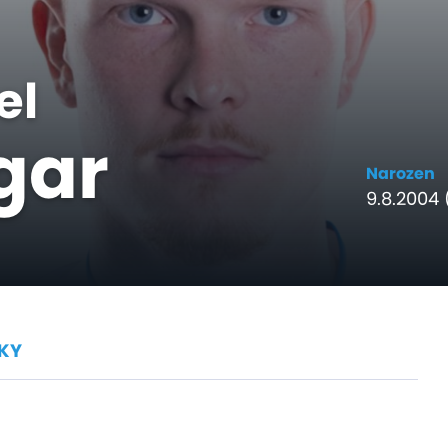
el
gar
Narozen
9.8.2004 (
KY