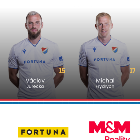
15
17
Václav
Michal
Jurečka
Frydrych