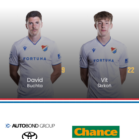
9
22
David
Vít
Buchta
Škrkoň