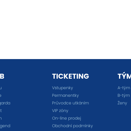
B
TICKETING
TÝ
u
Vstupenky
A-tým
e
Permanentky
B-tým
garda
Průvodce utkáním
Ženy
t
VIP zóny
n
On-line prodej
egend
Obchodní podmínky