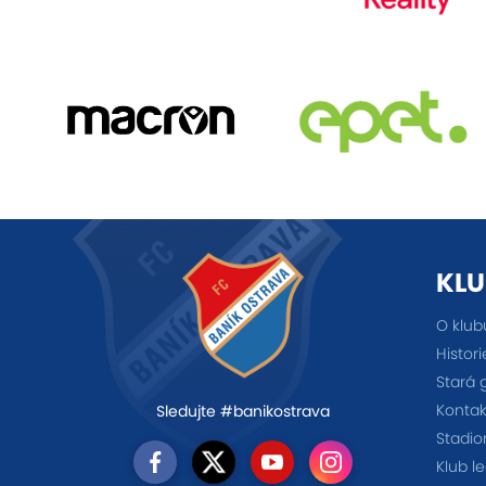
KLU
O klub
Histori
Stará 
Kontak
Sledujte #banikostrava
Stadio
Klub l