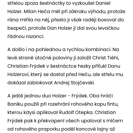
střelou zpoza šestnáctky to vyzkoušel Daniel
Holzer. Milan Heča měl při zákroku výhodu, protože
rána mířila na něj, přesto ji však raději boxoval do
bezpečí, protože Dan Holzer jí dal svou levačkou
řádnou razanci.
A došlo i na pohlednou a rychlou kombinaci. Na
levé straně útočné poloviny ji založil Christ Tiéhi,
Christian Frýdek v šestnáctce hezky přiťukl Danu
Holzerovi, který se dostal před Heču, ale střelu mu
dokázal zablokovat Andrej Stojčevski.
A ještě jednou duo Holzer - Frýdek. Oba hráči
Baníku použili při rozehrání rohového kopu fintu,
kterou kdysi aplikoval Rudolf Otepka. Christian
Frýdek pak k překvapení všech upaloval s míčem
od rohového praporku podél koncové lajny až