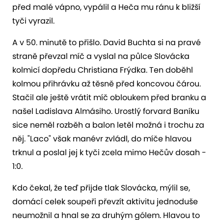
před malé vápno, vypálil a Heča mu ránu k bližší
tyči vyrazil.
A v 50. minutě to přišlo. David Buchta si na pravé
straně převzal míč a vyslal na půlce Slovácka
kolmicí dopředu Christiana Frýdka. Ten doběhl
kolmou přihrávku až těsně před koncovou čárou.
Stačil ale ještě vrátit míč obloukem před branku a
našel Ladislava Almásiho. Urostlý forvard Baníku
sice neměl rozběh a balon letěl možná i trochu za
něj. "Laco" však manévr zvládl, do míče hlavou
trknul a poslal jej k tyči zcela mimo Hečův dosah -
1:0.
Kdo čekal, že teď přijde tlak Slovácka, mýlil se,
domácí celek soupeři převzít aktivitu jednoduše
neumožnil a hnal se za druhým gólem. Hlavou to