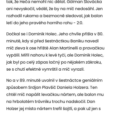
tak, že Heča nemohl nic dělat. Gólman Slovácka
ani nevyskočil, věděl, že by na míč nedosáhl. Jen
rozhodil rukama a bezmocně sledoval, jak balon
letí do jeho pravého horního rohu - 2:0.
Dočkal se i Dominik Holec. Jeho chvíle přišla v 80.
minutě, kdy si před šestnáctkou Baníku navedl
míč zleva k ose hřiště Alan Martinelli a pravačkou
vypálil. Mířil nahoru k levé tyči, ale Dominik Holec,
jak byl po celý zápas lačný po nějakém zákroku,
se s chutí efektně vymrštil a míč vyrazil.
No a v 89. minutě uvolnil v šestnáctce geniálním
způsobem Srdjan Plavšič Daniela Holzera. Ten
chtěl míč napálit levačkou nártem, ale balon mu
na hrbolatém trávníku trochu nadskočil. Dan
Holzer jej místo nártem trefil šajtlí, a pak už jen s