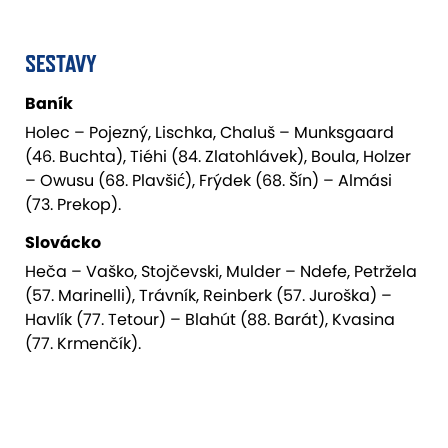
SESTAVY
Baník
Holec – Pojezný, Lischka, Chaluš – Munksgaard
(46. Buchta), Tiéhi (84. Zlatohlávek), Boula, Holzer
– Owusu (68. Plavšić), Frýdek (68. Šín) – Almási
(73. Prekop).
Slovácko
Heča – Vaško, Stojčevski, Mulder – Ndefe, Petržela
(57. Marinelli), Trávník, Reinberk (57. Juroška) –
Havlík (77. Tetour) – Blahút (88. Barát), Kvasina
(77. Krmenčík).