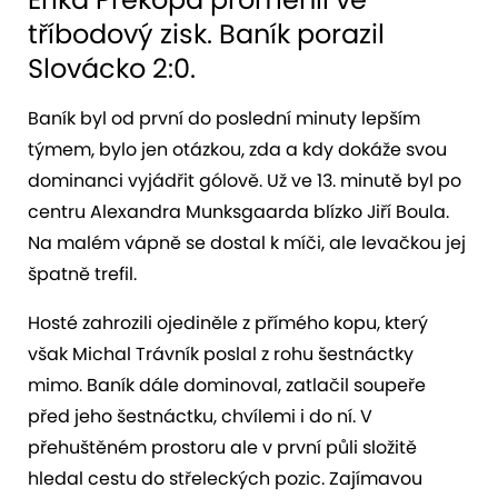
tříbodový zisk. Baník porazil
Slovácko 2:0.
Baník byl od první do poslední minuty lepším
týmem, bylo jen otázkou, zda a kdy dokáže svou
dominanci vyjádřit gólově. Už ve 13. minutě byl po
centru Alexandra Munksgaarda blízko Jiří Boula.
Na malém vápně se dostal k míči, ale levačkou jej
špatně trefil.
Hosté zahrozili ojediněle z přímého kopu, který
však Michal Trávník poslal z rohu šestnáctky
mimo. Baník dále dominoval, zatlačil soupeře
před jeho šestnáctku, chvílemi i do ní. V
přehuštěném prostoru ale v první půli složitě
hledal cestu do střeleckých pozic. Zajímavou