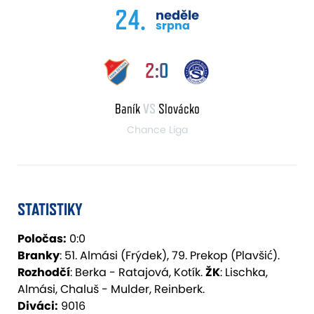
24.
neděle
srpna
2:0
Baník
VS
Slovácko
Chance Liga
STATISTIKY
Poločas:
0:0
Branky
: 51. Almási (Frýdek), 79. Prekop (Plavšić).
Rozhodčí
: Berka - Ratajová, Kotík.
ŽK
: Lischka,
Almási, Chaluš - Mulder, Reinberk.
Diváci:
9016