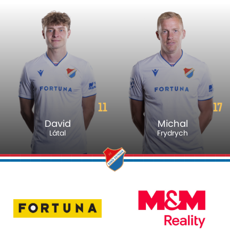
11
17
David
Michal
Látal
Frydrych