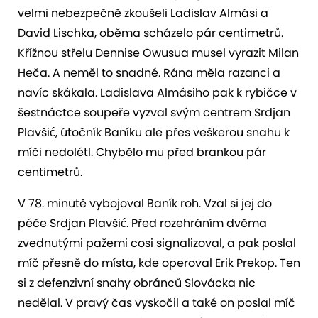
velmi nebezpečně zkoušeli Ladislav Almási a
David Lischka, oběma scházelo pár centimetrů.
Křížnou střelu Dennise Owusua musel vyrazit Milan
Heča. A neměl to snadné. Rána měla razanci a
navíc skákala. Ladislava Almásiho pak k rybičce v
šestnáctce soupeře vyzval svým centrem Srdjan
Plavšić, útočník Baníku ale přes veškerou snahu k
míči nedolétl. Chybělo mu před brankou pár
centimetrů.
V 78. minutě vybojoval Baník roh. Vzal si jej do
péče Srdjan Plavšić. Před rozehráním dvěma
zvednutými pažemi cosi signalizoval, a pak poslal
míč přesně do místa, kde operoval Erik Prekop. Ten
si z defenzivní snahy obránců Slovácka nic
nedělal. V pravý čas vyskočil a také on poslal míč