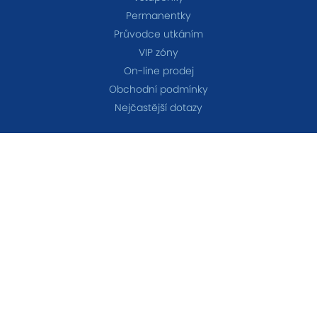
Permanentky
Průvodce utkáním
VIP zóny
On-line prodej
Obchodní podmínky
Nejčastější dotazy
TÝMY
A-tým
B-tým
Ženy
OSTATNÍ
Akademie
Fanshop