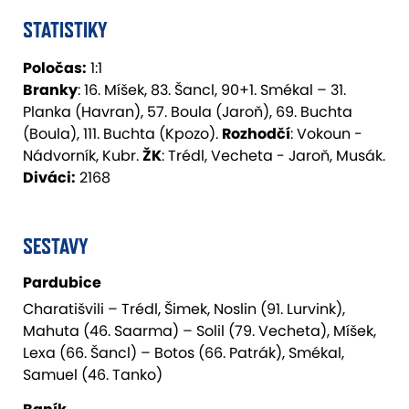
STATISTIKY
Poločas:
1:1
Branky
: 16. Míšek, 83. Šancl, 90+1. Smékal – 31.
Planka (Havran), 57. Boula (Jaroň), 69. Buchta
(Boula), 111. Buchta (Kpozo).
Rozhodčí
: Vokoun -
Nádvorník, Kubr.
ŽK
: Trédl, Vecheta - Jaroň, Musák.
Diváci:
2168
SESTAVY
Pardubice
Charatišvili – Trédl, Šimek, Noslin (91. Lurvink),
Mahuta (46. Saarma) – Solil (79. Vecheta), Míšek,
Lexa (66. Šancl) – Botos (66. Patrák), Smékal,
Samuel (46. Tanko)