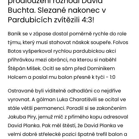
prodloužení rozhodl David
Buchta. Slezané nakonec v
Pardubicích zvítězili 4:3!
Baník se v zápase dostal poměrně rychle do role
týmu, který musí stahovat náskok soupeře. Folvos
Botos vyšperkoval rychlou pardubickou akci
přihrávkou mezi obránci, na kterou si naběhl
Štěpán Míšek. Ocitl se sám před Dominikem
Holcem a poslal mu balon přesně k tyči - 1:0
Ostravané byli viditelně odhodláni co nejdříve
vyrovnat. A gólman Luka Charatišvili se ocital ve
stále větší permanenci. Poradil si se zakončením
Jakuba Piry, jemuž míč z přímého kopu adresoval
David Planka. Pak měl štěstí, že David Planka ve
velmi dobré střelecké pozici špatně trefil balon a