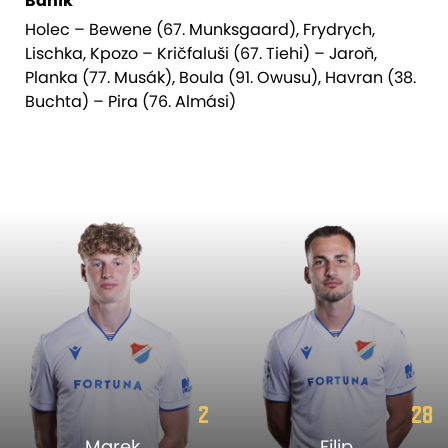
Baník
Holec – Bewene (67. Munksgaard), Frydrych,
Lischka, Kpozo – Kričfaluši (67. Tiehi) – Jaroň,
Planka (77. Musák), Boula (91. Owusu), Havran (38.
Buchta) – Pira (76. Almási)
2
28
Marek
Filip