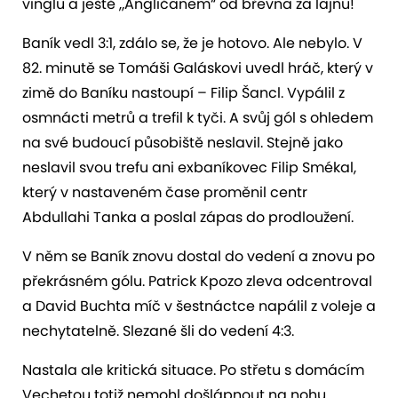
vinglu a ještě „Angličanem“ od břevna za lajnu!
Baník vedl 3:1, zdálo se, že je hotovo. Ale nebylo. V
82. minutě se Tomáši Galáskovi uvedl hráč, který v
zimě do Baníku nastoupí – Filip Šancl. Vypálil z
osmnácti metrů a trefil k tyči. A svůj gól s ohledem
na své budoucí působiště neslavil. Stejně jako
neslavil svou trefu ani exbaníkovec Filip Smékal,
který v nastaveném čase proměnil centr
Abdullahi Tanka a poslal zápas do prodloužení.
V něm se Baník znovu dostal do vedení a znovu po
překrásném gólu. Patrick Kpozo zleva odcentroval
a David Buchta míč v šestnáctce napálil z voleje a
nechytatelně. Slezané šli do vedení 4:3.
Nastala ale kritická situace. Po střetu s domácím
Vechetou totiž nemohl došlápnout na nohu