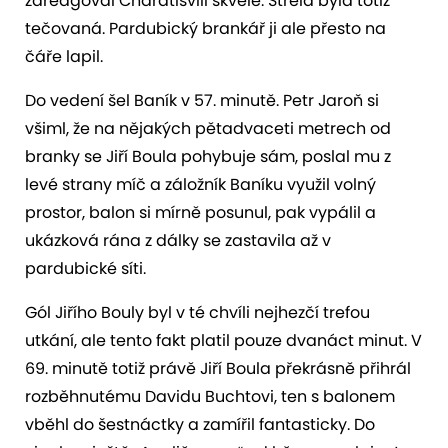
zareagoval Charatišvili skvěle. Střela byla totiž
tečovaná. Pardubický brankář ji ale přesto na
čáře lapil.
Do vedení šel Baník v 57. minutě. Petr Jaroň si
všiml, že na nějakých pětadvaceti metrech od
branky se Jiří Boula pohybuje sám, poslal mu z
levé strany míč a záložník Baníku využil volný
prostor, balon si mírně posunul, pak vypálil a
ukázková rána z dálky se zastavila až v
pardubické síti.
Gól Jiřího Bouly byl v té chvíli nejhezčí trefou
utkání, ale tento fakt platil pouze dvanáct minut. V
69. minutě totiž právě Jiří Boula překrásně přihrál
rozběhnutému Davidu Buchtovi, ten s balonem
vběhl do šestnáctky a zamířil fantasticky. Do