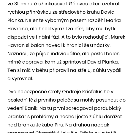
ve 31. minutě už inkasoval. Gólovou akci rozehrál
rychlou přihrávkou ze středového kruhu David
Planka. Nejenže výborným pasem rozběhl Marka
Havrana, ale hned vyrazil za ním, aby mu byl k
dispozici ve finální fázi. A to bylo rozhodující. Marek
Havran si balon navedl k hranici šestnáctky.
Naznačil, že půjde individuálně, ale poslal balon
mírně doprava, kam už sprintoval David Planka.
Ten si míč v běhu připravil na střelu, z úhlu vypálil
a vyrovnal.
Dvě nebezpečné střely Ondřeje Kričfalušiho v
poslední fázi prvního poločasu mohly posunout do
vedení Baník. Na tu první zareagoval pardubický
brankář s problémy a nechal ještě z úhlu dorážet
nad branku Jakuba Piru. Na druhou naopak