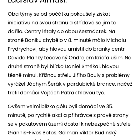
Oba týmy se od počátku pokoušely získat
iniciativu na svou stranu a střídavě se jim to
dařilo. Centry létaly do obou šestnáctek. Na
straně Baníku chybělo v 8. minutě málo Michalu
Frydrychovi, aby hlavou umístil do branky centr
Davida Planky tečovaný Ondřejem Kričfalušim. Na
druhé straně byl blízko Daniel Smékal, hlavou
těsně minul. Křížnou střelu Jiřího Bouly s problémy
vyrážel Jáchym Šerák v pardubické brance, načež
trefil domácí Vojtěch Patrák hlavou tyč.
Ovšem velmi blízko gólu byli domácí ve 35.
minutě, po rychlé akci a přihrávce z pravé strany
se v pokutovém území dostal k nebezpečné střele
Giannis-Fivos Botos. Gólman Viktor Budinský