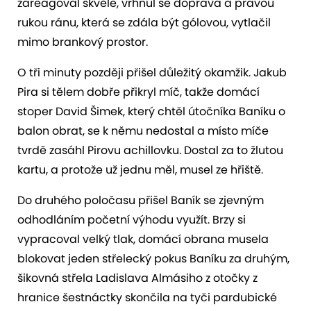
zareagoval skvěle, vrhnul se doprava a pravou
rukou ránu, která se zdála být gólovou, vytlačil
mimo brankový prostor.
O tři minuty později přišel důležitý okamžik. Jakub
Pira si tělem dobře přikryl míč, takže domácí
stoper David Šimek, který chtěl útočníka Baníku o
balon obrat, se k němu nedostal a místo míče
tvrdě zasáhl Pirovu achillovku. Dostal za to žlutou
kartu, a protože už jednu měl, musel ze hřiště.
Do druhého poločasu přišel Baník se zjevným
odhodláním početní výhodu využít. Brzy si
vypracoval velký tlak, domácí obrana musela
blokovat jeden střelecký pokus Baníku za druhým,
šikovná střela Ladislava Almásiho z otočky z
hranice šestnáctky skončila na tyči pardubické