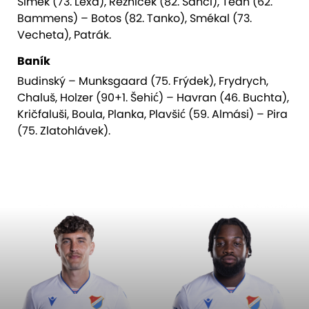
Šimek (73. Lexa), Řezníček (82. Šancl), Teah (62.
Bammens) – Botos (82. Tanko), Smékal (73.
Vecheta), Patrák.
Baník
Budinský – Munksgaard (75. Frýdek), Frydrych,
Chaluš, Holzer (90+1. Šehić) – Havran (46. Buchta),
Kričfaluši, Boula, Planka, Plavšić (59. Almási) – Pira
(75. Zlatohlávek).