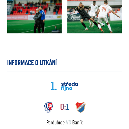
INFORMACE O UTKÁNÍ
1.
středa
října
0:1
Pardubice
VS
Baník