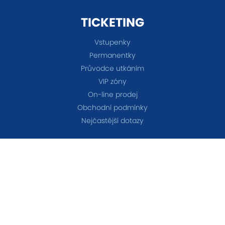
TICKETING
Vstupenky
Permanentky
Průvodce utkáním
VIP zóny
On-line prodej
Obchodní podmínky
Nejčastější dotazy
TÝMY
A-tým
B-tým
Ženy