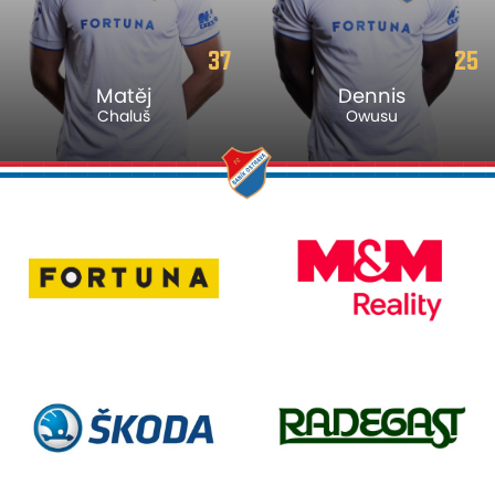
37
25
Matěj
Dennis
Chaluš
Owusu