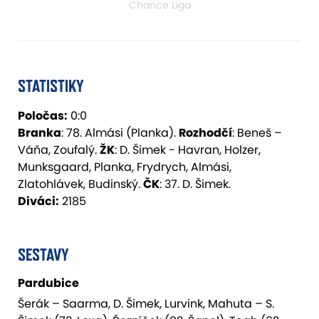
Chance Liga
STATISTIKY
Poločas:
0:0
Branka
: 78. Almási (Planka).
Rozhodčí
: Beneš –
Váňa, Zoufalý.
ŽK
: D. Šimek - Havran, Holzer,
Munksgaard, Planka, Frydrych, Almási,
Zlatohlávek, Budinský.
ČK
: 37. D. Šimek.
Diváci:
2185
SESTAVY
Pardubice
Šerák – Saarma, D. Šimek, Lurvink, Mahuta – S.