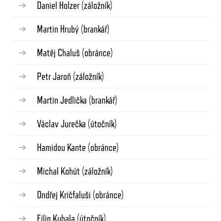
Daniel Holzer
(záložník)
Martin Hrubý
(brankář)
Matěj Chaluš
(obránce)
Petr Jaroň
(záložník)
Martin Jedlička
(brankář)
Václav Jurečka
(útočník)
Hamidou Kante
(obránce)
Michal Kohút
(záložník)
Ondřej Kričfaluši
(obránce)
Filip Kubala
(útočník)