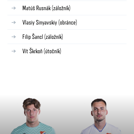
Matúš Rusnák
(záložník)
Vlasiy Sinyavskiy
(obránce)
Filip Šancl
(záložník)
Vít Škrkoň
(útočník)