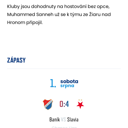
Kluby jsou dohodnuty na hostování bez opce,
Muhammed Sanneh už se k týmu ze Žiaru nad
Hronom připojil.
ZÁPASY
1.
sobota
srpna
0:4
Baník
VS
Slavia
Chance Liga