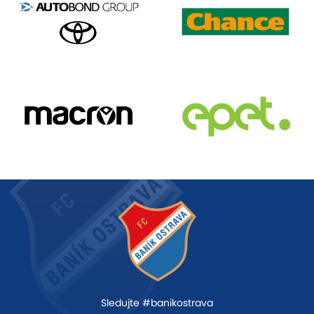
Sledujte #banikostrava