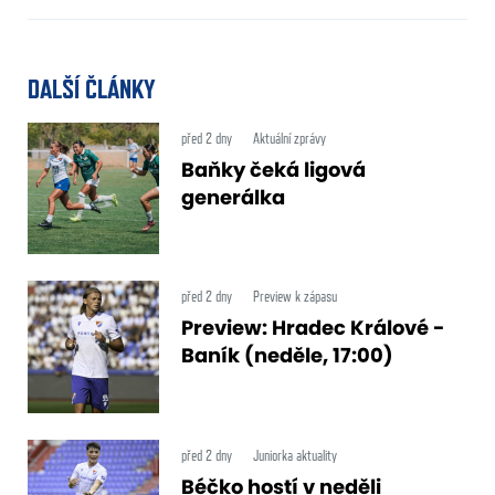
DALŠÍ ČLÁNKY
před 2 dny
Aktuální zprávy
Baňky čeká ligová
generálka
před 2 dny
Preview k zápasu
Preview: Hradec Králové -
Baník (neděle, 17:00)
před 2 dny
Juniorka aktuality
Béčko hostí v neděli