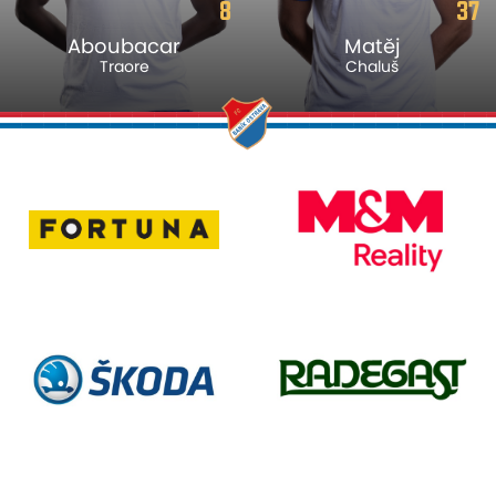
8
37
Aboubacar
Matěj
Traore
Chaluš