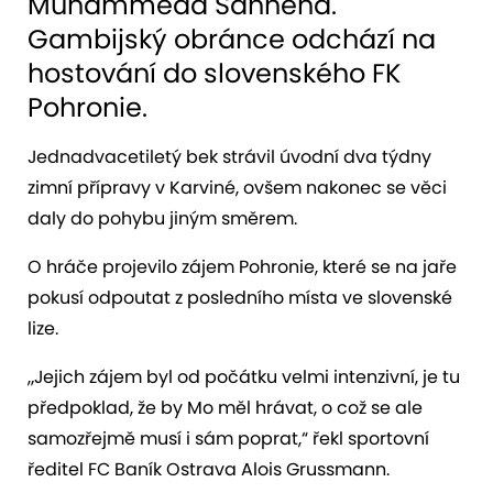
Muhammeda Sanneha.
Gambijský obránce odchází na
hostování do slovenského FK
Pohronie.
Jednadvacetiletý bek strávil úvodní dva týdny
zimní přípravy v Karviné, ovšem nakonec se věci
daly do pohybu jiným směrem.
O hráče projevilo zájem Pohronie, které se na jaře
pokusí odpoutat z posledního místa ve slovenské
lize.
„Jejich zájem byl od počátku velmi intenzivní, je tu
předpoklad, že by Mo měl hrávat, o což se ale
samozřejmě musí i sám poprat,“ řekl sportovní
ředitel FC Baník Ostrava Alois Grussmann.