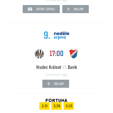
REPORT ZÁPASU
ONLAJNY
9.
neděle
srpna
17:00
Hradec Králové
VS
Baník
Chance Liga
ONLAJNY
2.31
3.35
3.25