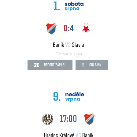
1.
sobota
srpna
0:4
Baník
VS
Slavia
Chance Liga
REPORT ZÁPASU
ONLAJNY
9.
neděle
srpna
17:00
Hradec Králové
VS
Baník