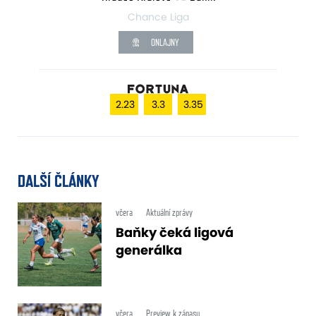
Chance Liga
ONLAJNY
2.23
3.3
3.35
DALŠÍ ČLÁNKY
včera
Aktuální zprávy
Baňky čeká ligová
generálka
včera
Preview k zápasu