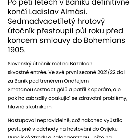
Po pěti letech v Baníku definitivně
končí Ladislav Almási.
Sedmadvacetiletý hrotový
útočník přestoupil půl roku před
koncem smlouvy do Bohemians
1905.
Slovenský útočník měl na Bazalech
skvostné entrée. Ve své první sezoně 2021/22 dal
za Baník pod trenérem Ondřejem
Smetanou šestnáct gólů a patřil k oporám, ale
pak ho zabrzdily opakující se zdravotní problémy,
hlavně s kotníkem.
Nastupoval nepravidelně, což nakonec vyústilo
postupně v odchody na hostování do Osijeku,
Dunajské Stredy a Zalaegerszegu. Ještě na