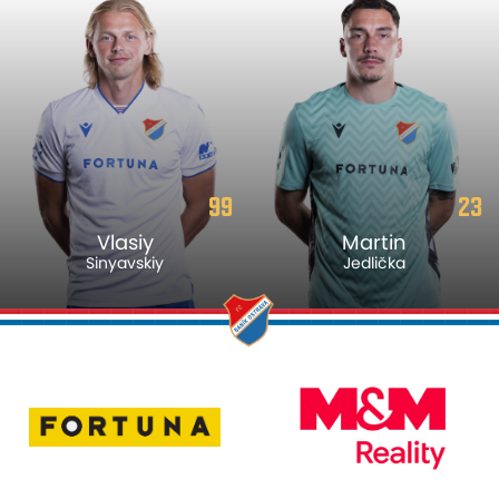
99
23
Vlasiy
Martin
Sinyavskiy
Jedlička