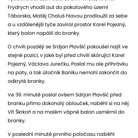
Frydrych vhodil aut do pokutového území
Táborska, Matěj Chaluš hlavou prodloužil za sebe
a u vzdálenější tyče zavíral prostor Karel Pojezný,
který balon napálil do branky.
O chvíli později se Srdjan Plavšić pokoušel najít ve
stejné pozici, v jaké byl před chvílí skórující Karel
Pojezný, Václava Jurečku. Poslal mu ale přihrávku
na paty, a tak útočník Baníku nemohl zakončit do
odkryté branky.
Ve 39. minutě poslal ovšem Sdrjan Plavšić před
branku přímo dokonalý oblouček, naběhl si na něj
Vít Škrkoň a na malém vápně balon usměrnil do
branky.
V poslední minutě prvního poločasu rozběhl