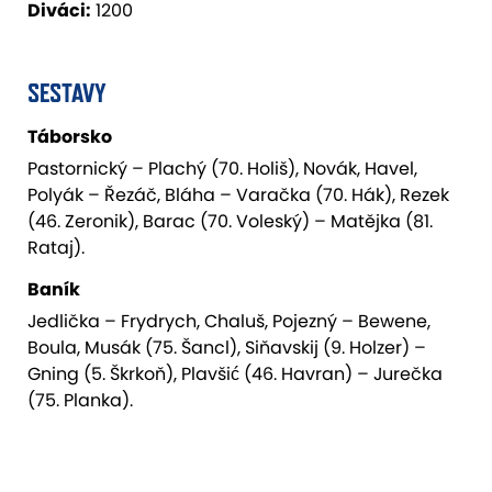
Diváci:
1200
SESTAVY
Táborsko
Pastornický – Plachý (70. Holiš), Novák, Havel,
Polyák – Řezáč, Bláha – Varačka (70. Hák), Rezek
(46. Zeronik), Barac (70. Voleský) – Matějka (81.
Rataj).
Baník
Jedlička – Frydrych, Chaluš, Pojezný – Bewene,
Boula, Musák (75. Šancl), Siňavskij (9. Holzer) –
Gning (5. Škrkoň), Plavšić (46. Havran) – Jurečka
(75. Planka).