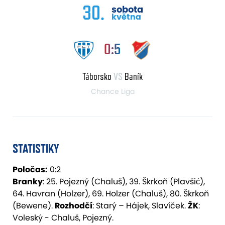
30.
sobota
května
0:5
Táborsko
VS
Baník
Chance Liga
STATISTIKY
Poločas:
0:2
Branky
: 25. Pojezný (Chaluš), 39. Škrkoň (Plavšić),
64. Havran (Holzer), 69. Holzer (Chaluš), 80. Škrkoň
(Bewene).
Rozhodčí
: Starý – Hájek, Slavíček.
ŽK
:
Voleský - Chaluš, Pojezný.