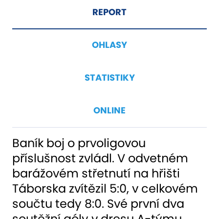
REPORT
OHLASY
STATISTIKY
ONLINE
Baník boj o prvoligovou
příslušnost zvládl. V odvetném
barážovém střetnutí na hřišti
Táborska zvítězil 5:0, v celkovém
součtu tedy 8:0. Své první dva
soutěžní góly v dresu A-týmu