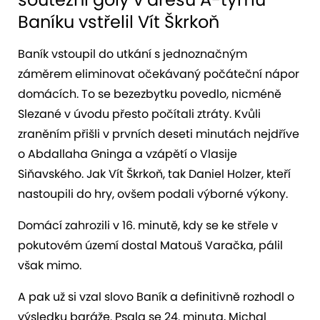
Baníku vstřelil Vít Škrkoň
Baník vstoupil do utkání s jednoznačným
záměrem eliminovat očekávaný počáteční nápor
domácích. To se bezezbytku povedlo, nicméně
Slezané v úvodu přesto počítali ztráty. Kvůli
zraněním přišli v prvních deseti minutách nejdříve
o Abdallaha Gninga a vzápětí o Vlasije
Siňavského. Jak Vít Škrkoň, tak Daniel Holzer, kteří
nastoupili do hry, ovšem podali výborné výkony.
Domácí zahrozili v 16. minutě, kdy se ke střele v
pokutovém území dostal Matouš Varačka, pálil
však mimo.
A pak už si vzal slovo Baník a definitivně rozhodl o
výsledku baráže. Psala se 24. minuta, Michal