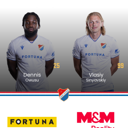
25
99
Dennis
Vlasiy
Owusu
Sinyavskiy