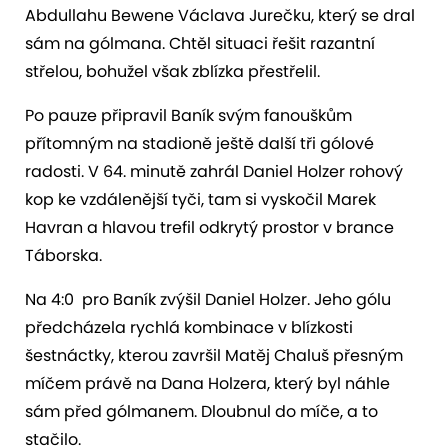
Abdullahu Bewene Václava Jurečku, který se dral
sám na gólmana. Chtěl situaci řešit razantní
střelou, bohužel však zblízka přestřelil.
Po pauze připravil Baník svým fanouškům
přítomným na stadioně ještě další tři gólové
radosti. V 64. minutě zahrál Daniel Holzer rohový
kop ke vzdálenější tyči, tam si vyskočil Marek
Havran a hlavou trefil odkrytý prostor v brance
Táborska.
Na 4:0 pro Baník zvýšil Daniel Holzer. Jeho gólu
předcházela rychlá kombinace v blízkosti
šestnáctky, kterou završil Matěj Chaluš přesným
míčem právě na Dana Holzera, který byl náhle
sám před gólmanem. Dloubnul do míče, a to
stačilo.