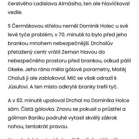
čerstvého Ladislava Almásiho, ten ale hlavičkoval
vedle.
S Čermákovou střelou neměl Dominik Holec u své
levé tyče problém, v 70. minutě to bylo před jeho
brankou mnohem nebezpečnější. Drchalův
přetažený centr vrátil Zeman hlavou do
nebezpečného prostoru před brankou, odkud pálil
Okeke. Jeho rána měla gólové parametry, Matěj
Chaluš ji ale zablokoval. Míč se však odrazil k
Júsufovi. A ten místo odkryté branky trefil tyč.
A v 82. minutě upaloval Drchal na Dominika Holce
sám. Čistá gólovka. Znovu se pokusil o průstřel a
gólman Baníku podruhé vytasil skvělý zákrok
nohou, tentokrát pravou.