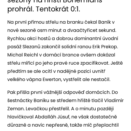
prohrál. Tentokrát 0:1.
Na první přímou střelu na branku čekal Baník v
nové sezoně osm minut a dvaačtyřicet sekund.
Rychlou akci hostů a dobrou dominantní úvodní
pasáž Slezanů zakončil solidní ranou Erik Prekop.
Michal Reichl v domácí brance ovšem dokázal
střelu mířící po jeho pravé ruce zpacifikovat. Ještě
předtím se ale ocitl v nadějné pozici uvnitř
velkého vápna Ewerton, vystřelit ale nestačil.
Pak přišla první vážnější odpověď domácích. Do
šestnáctky Baníku se středem hřiště tlačil Vladimír
Zeman. Levačkou přestřelil. A o minutu později
hlavičkoval Abdalláh Júsuf, ne však dostatečně
důrazně a navíc nepřesně, takže míč přeplachtil