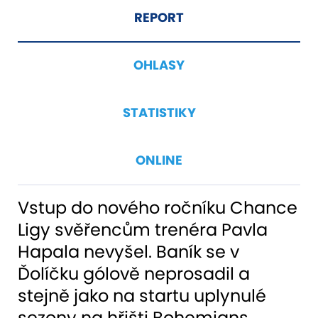
REPORT
OHLASY
STATISTIKY
ONLINE
Vstup do nového ročníku Chance
Ligy svěřencům trenéra Pavla
Hapala nevyšel. Baník se v
Ďolíčku gólově neprosadil a
stejně jako na startu uplynulé
sezony na hřišti Bohemians