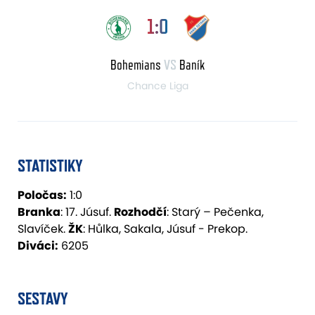
1:0
Bohemians
VS
Baník
Chance Liga
STATISTIKY
Poločas:
1:0
Branka
: 17. Júsuf.
Rozhodčí
: Starý – Pečenka,
Slavíček.
ŽK
: Hůlka, Sakala, Júsuf - Prekop.
Diváci:
6205
SESTAVY