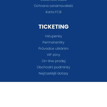
Ochrana oznamovatelů
Karta FCB
TICKETING
Vstupenky
Permanentky
Průvodce utkáním
VIP zóny
On-line prodej
Obchodní podmínky
Nejčastější dotazy
TÝMY
A-tým
B-tým