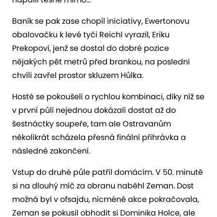
Baník se pak zase chopil iniciativy, Ewertonovu
obalovačku k levé tyči Reichl vyrazil, Eriku
Prekopovi, jenž se dostal do dobré pozice
nějakých pět metrů před brankou, na poslední
chvíli zavřel prostor skluzem Hůlka.
Hosté se pokoušeli o rychlou kombinaci, díky níž se
v první půli nejednou dokázali dostat až do
šestnáctky soupeře, tam ale Ostravanům
několikrát scházela přesná finální přihrávka a
následné zakončení.
Vstup do druhé půle patřil domácím. V 50. minutě
si na dlouhý míč za obranu naběhl Zeman. Dost
možná byl v ofsajdu, nicméně akce pokračovala,
Zeman se pokusil obhodit si Dominika Holce, ale