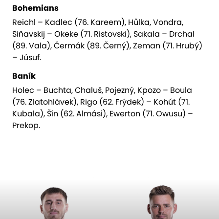
Bohemians
Reichl – Kadlec (76. Kareem), Hůlka, Vondra,
Siňavskij – Okeke (71. Ristovski), Sakala – Drchal
(89. Vala), Čermák (89. Černý), Zeman (71. Hrubý)
– Júsuf.
Baník
Holec – Buchta, Chaluš, Pojezný, Kpozo – Boula
(76. Zlatohlávek), Rigo (62. Frýdek) – Kohút (71.
Kubala), Šín (62. Almási), Ewerton (71. Owusu) –
Prekop.