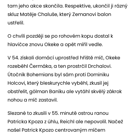
tam jeho akce skončila. Respektive, ukončil ji rázný
skluz Matěje Chaluše, který Zemanovi balon
ustřelil.
O chvíli později se po rohovém kopu dostal k
hlavičce znovu Okeke a opět mířil vedle.
V 54. získali domácí uprostřed hřiště míč, Okeke
rozeběhl Čermáka, a ten prostrčil Drchalovi.
Útočník Bohemians byl sám proti Dominiku
Holcovi, který bleskurychle vyběhl, zkusil jej
obstřelit, gólman Baníku ale vytáhl skvělý zákrok
nohou a míč zastavil.
Slezané to zkusili v 55. minutě ostrou ranou
Patricka Kpoza z úhlu, Reichl ale nepovolil. Načež
našel Patrick Kpozo centrovaným míčem