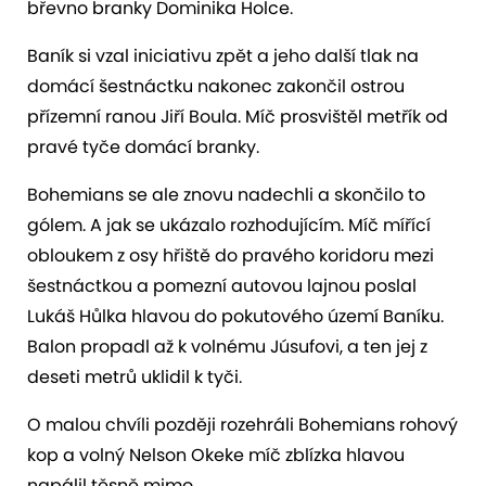
břevno branky Dominika Holce.
Baník si vzal iniciativu zpět a jeho další tlak na
domácí šestnáctku nakonec zakončil ostrou
přízemní ranou Jiří Boula. Míč prosvištěl metřík od
pravé tyče domácí branky.
Bohemians se ale znovu nadechli a skončilo to
gólem. A jak se ukázalo rozhodujícím. Míč mířící
obloukem z osy hřiště do pravého koridoru mezi
šestnáctkou a pomezní autovou lajnou poslal
Lukáš Hůlka hlavou do pokutového území Baníku.
Balon propadl až k volnému Júsufovi, a ten jej z
deseti metrů uklidil k tyči.
O malou chvíli později rozehráli Bohemians rohový
kop a volný Nelson Okeke míč zblízka hlavou
napálil těsně mimo…