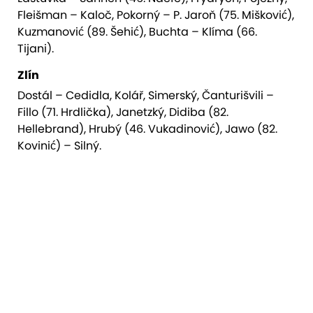
Fleišman – Kaloč, Pokorný – P. Jaroň (75. Mišković),
Kuzmanović (89. Šehić), Buchta – Klíma (66.
Tijani).
Zlín
Dostál – Cedidla, Kolář, Simerský, Čanturišvili –
Fillo (71. Hrdlička), Janetzký, Didiba (82.
Hellebrand), Hrubý (46. Vukadinović), Jawo (82.
Kovinić) – Silný.