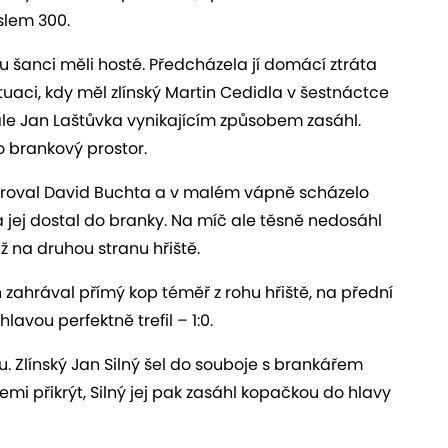
slem 300.
ou šanci měli hosté. Předcházela jí domácí ztráta
situaci, kdy měl zlínský Martin Cedidla v šestnáctce
 ale Jan Laštůvka vynikajícím způsobem zasáhl.
 brankový prostor.
entroval David Buchta a v malém vápně scházelo
ka jej dostal do branky. Na míč ale těsně nedosáhl
 na druhou stranu hřiště.
n zahrával přímý kop téměř z rohu hřiště, na přední
avou perfektně trefil – 1:0.
. Zlínský Jan Silný šel do souboje s brankářem
 zemi přikrýt, Silný jej pak zasáhl kopačkou do hlavy