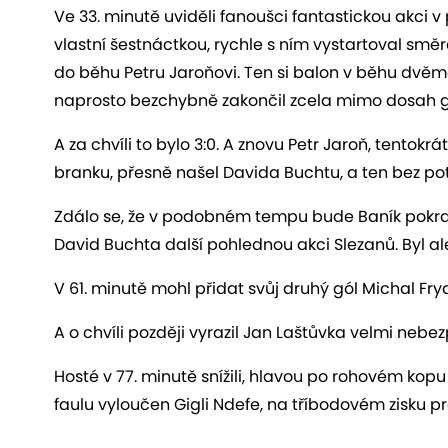
Ve 33. minutě uviděli fanoušci fantastickou akci v
vlastní šestnáctkou, rychle s ním vystartoval sm
do běhu Petru Jaroňovi. Ten si balon v běhu dvě
naprosto bezchybně zakončil zcela mimo dosah 
A za chvíli to bylo 3:0. A znovu Petr Jaroň, tentokr
branku, přesně našel Davida Buchtu, a ten bez potí
Zdálo se, že v podobném tempu bude Baník pokračo
David Buchta další pohlednou akci Slezanů. Byl ale
V 61. minutě mohl přidat svůj druhý gól Michal Fry
A o chvíli později vyrazil Jan Laštůvka velmi neb
Hosté v 77. minutě snížili, hlavou po rohovém kopu
faulu vyloučen Gigli Ndefe, na tříbodovém zisku pr