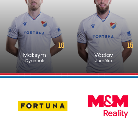
16
15
Maksym
Václav
Dyachuk
Jurečka