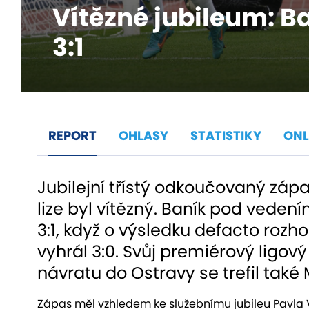
Vítězné jubileum: Ba
3:1
REPORT
OHLASY
STATISTIKY
ONL
Jubilejní třístý odkoučovaný záp
lize byl vítězný. Baník pod veden
3:1, když o výsledku defacto rozh
vyhrál 3:0. Svůj premiérový ligový 
návratu do Ostravy se trefil také
Zápas měl vzhledem ke služebnímu jubileu Pavla V