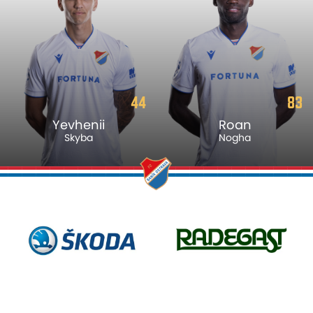
44
83
Yevhenii
Roan
Skyba
Nogha