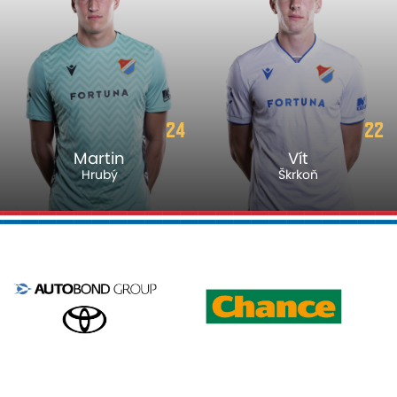
24
22
Martin
Vít
Hrubý
Škrkoň