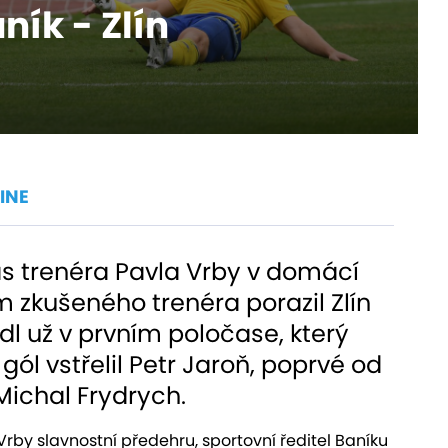
ník - Zlín
INE
as trenéra Pavla Vrby v domácí
ím zkušeného trenéra porazil Zlín
odl už v prvním poločase, který
gól vstřelil Petr Jaroň, poprvé od
 Michal Frydrych.
rby slavnostní předehru, sportovní ředitel Baníku