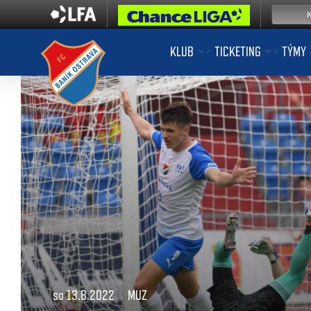
KLUB
TICKETING
TÝMY
so 13.8.2022
MUZ