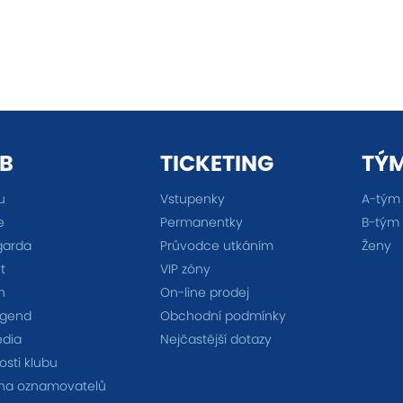
B
TICKETING
TÝ
u
Vstupenky
A-tým
e
Permanentky
B-tým
garda
Průvodce utkáním
Ženy
t
VIP zóny
n
On-line prodej
egend
Obchodní podmínky
édia
Nejčastější dotazy
sti klubu
na oznamovatelů