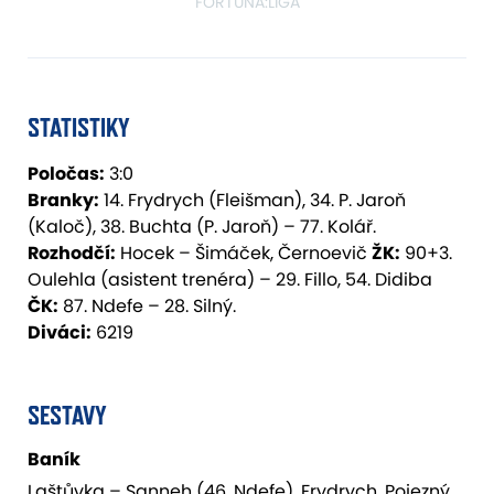
FORTUNA:LIGA
STATISTIKY
Poločas:
3:0
Branky:
14. Frydrych (Fleišman), 34. P. Jaroň
(Kaloč), 38. Buchta (P. Jaroň) – 77. Kolář.
Rozhodčí:
Hocek – Šimáček, Černoevič
ŽK:
90+3.
Oulehla (asistent trenéra) – 29. Fillo, 54. Didiba
ČK:
87. Ndefe – 28. Silný.
Diváci:
6219
SESTAVY
Baník
Laštůvka – Sanneh (46. Ndefe), Frydrych, Pojezný,