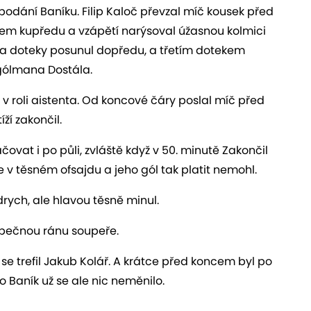
 podání Baníku. Filip Kaloč převzal míč kousek před
ěrem kupředu a vzápětí narýsoval úžasnou kolmici
ma doteky posunul dopředu, a třetím dotekem
gólmana Dostála.
át v roli aistenta. Od koncové čáry poslal míč před
ží zakončil.
vat i po půli, zvláště když v 50. minutě Zakončil
 v těsném ofsajdu a jeho gól tak platit nemohl.
drych, ale hlavou těsně minul.
ezpečnou ránu soupeře.
 se trefil Jakub Kolář. A krátce před koncem byl po
o Baník už se ale nic neměnilo.