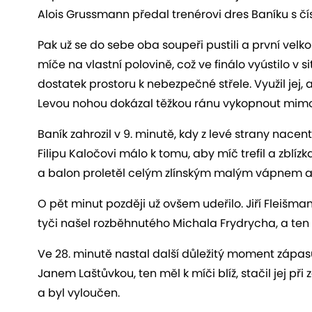
Alois Grussmann předal trenérovi dres Baníku s čí
Pak už se do sebe oba soupeři pustili a první velk
míče na vlastní polovině, což ve finálo vyústilo v 
dostatek prostoru k nebezpečné střele. Využil jej,
Levou nohou dokázal těžkou ránu vykopnout mimo
Baník zahrozil v 9. minutě, kdy z levé strany nac
Filipu Kaločovi málo k tomu, aby míč trefil a zblíz
a balon proletěl celým zlínským malým vápnem až
O pět minut později už ovšem udeřilo. Jiří Fleišma
tyči našel rozběhnutého Michala Frydrycha, a ten hl
Ve 28. minutě nastal další důležitý moment zápasu
Janem Laštůvkou, ten měl k míči blíž, stačil jej při
a byl vyloučen.