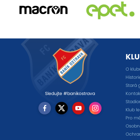
KLU
O klub
Histori
Stará 
Kontak
Sledujte #banikostrava
Stadio
Klub l
Pro m
Osobno
Ochra