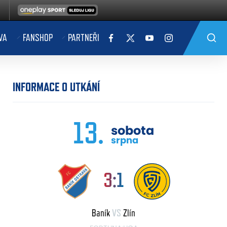
VA
FANSHOP
PARTNEŘI
INFORMACE O UTKÁNÍ
13.
sobota
srpna
3:1
Baník
VS
Zlín