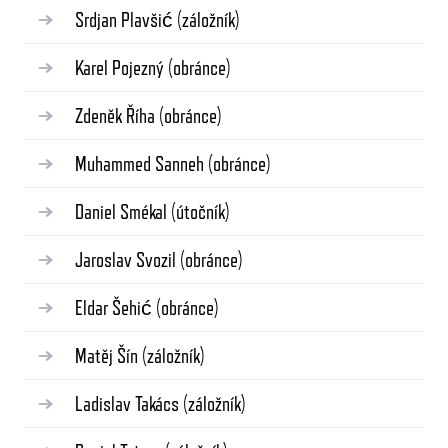
Srdjan Plavšić
(záložník)
Karel Pojezný
(obránce)
Zdeněk Říha
(obránce)
Muhammed Sanneh
(obránce)
Daniel Smékal
(útočník)
Jaroslav Svozil
(obránce)
Eldar Šehić
(obránce)
Matěj Šín
(záložník)
Ladislav Takács
(záložník)