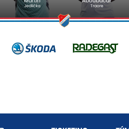
Martin
Aboubacar
Jedlička
Traore