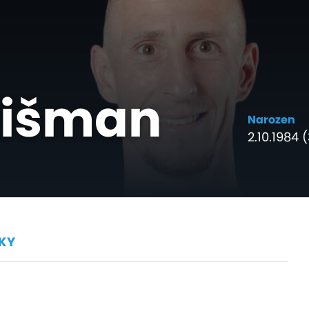
eišman
Narozen
2.10.1984 (
KY