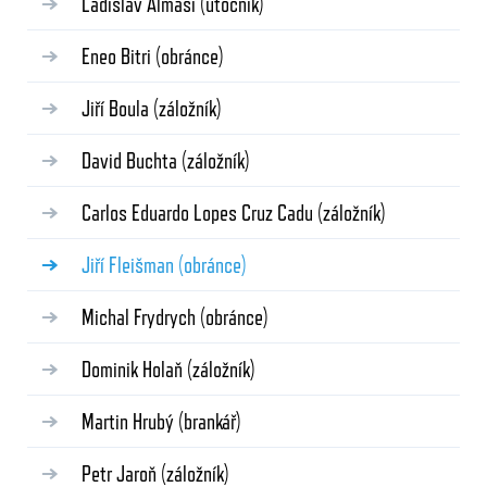
Ladislav Almási
(útočník)
Eneo Bitri
(obránce)
Jiří Boula
(záložník)
David Buchta
(záložník)
Carlos Eduardo Lopes Cruz Cadu
(záložník)
Jiří Fleišman
(obránce)
Michal Frydrych
(obránce)
Dominik Holaň
(záložník)
Martin Hrubý
(brankář)
Petr Jaroň
(záložník)