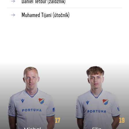
Daniel Tetour
(záložník)
Muhamed Tijani
(útočník)
17
19