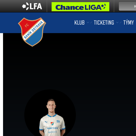
KLUB
TICKETING
TÝMY