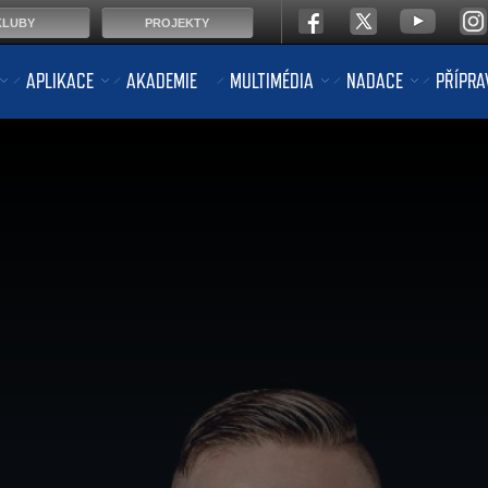
KLUBY
PROJEKTY
APLIKACE
AKADEMIE
MULTIMÉDIA
NADACE
PŘÍPRA