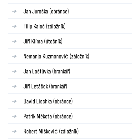
Jan Juroška
(obránce)
Filip Kaloč
(záložník)
Jiří Klíma
(útočník)
Nemanja Kuzmanović
(záložník)
Jan Laštůvka
(brankář)
Jiří Letáček
(brankář)
David Lischka
(obránce)
Patrik Měkota
(obránce)
Robert Mišković
(záložník)