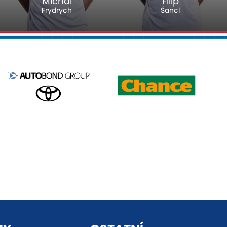
Michal
Filip
Frydrych
Šancl