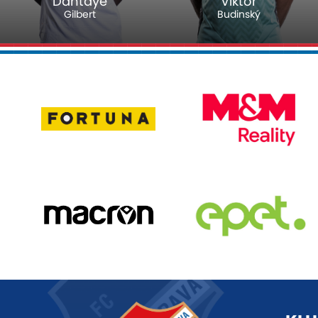
Dantaye
Viktor
Gilbert
Budinský