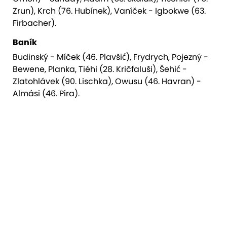
Zrun), Krch (76. Hubínek), Vaníček - Igbokwe (63.
Firbacher).
Baník
Budinský - Míček (46. Plavšić), Frydrych, Pojezný -
Bewene, Planka, Tiéhi (28. Kričfaluši), Šehić -
Zlatohlávek (90. Lischka), Owusu (46. Havran) -
Almási (46. Pira).