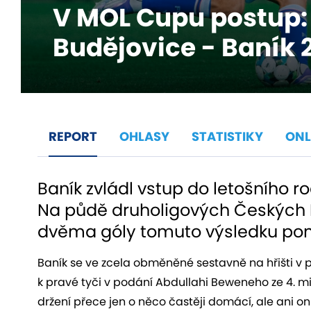
V MOL Cupu postup:
Budějovice - Baník 
REPORT
OHLASY
STATISTIKY
ONL
Baník zvládl vstup do letošního 
Na půdě druholigových Českých B
dvěma góly tomuto výsledku pomo
Baník se ve zcela obměněné sestavně na hřišti v pr
k pravé tyči v podání Abdullahi Beweneho ze 4. m
držení přece jen o něco častěji domácí, ale ani o