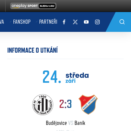
VA
FANSHOP
PARTNEŘI
INFORMACE O UTKÁNÍ
24.
středa
září
2:3
Budějovice
VS
Baník