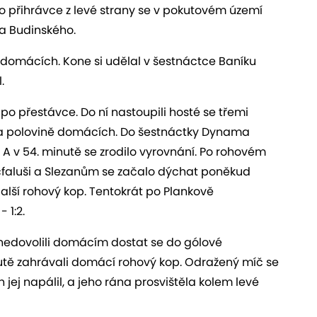
 Po přihrávce z levé strany se v pokutovém území
ra Budinského.
 domácích. Kone si udělal v šestnáctce Baníku
.
o přestávce. Do ní nastoupili hosté se třemi
 na polovině domácích. Do šestnáctky Dynama
. A v 54. minutě se zrodilo vyrovnání. Po rohovém
ičfaluši a Slezanům se začalo dýchat poněkud
 další rohový kop. Tentokrát po Plankově
 1:2.
nedovolili domácím dostat se do gólové
minutě zahrávali domácí rohový kop. Odražený míč se
 jej napálil, a jeho rána prosvištěla kolem levé