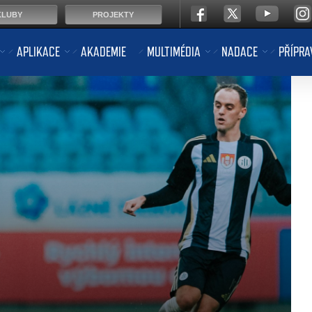
KLUBY
PROJEKTY
APLIKACE
AKADEMIE
MULTIMÉDIA
NADACE
PŘÍPRA