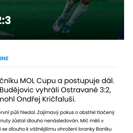
2:3
INE
ročníku MOL Cupu a postupuje dál.
udějovic vyhráli Ostravané 3:2,
hl Ondřej Kričfaluši.
vní půli hledal. Zajímavý pokus o obstřel tlačený
inuty zůstal dlouho nenásledován. Míč měli v
ni se dlouho k vážnějšímu ohrožení branky Baníku