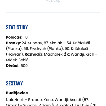
MOL Cup
STATISTIKY
Poločas:
1:0
Branky
: 24. Sunday, 87. Skalák – 54. Kričfaluši
(Planka), 56. Frydrych (Planka), 90. Kričfaluši
(Havran).
Rozhodčí
: Machálek.
ŽK
: Wandji, Krch -
Míček, Šehić.
Diváci:
600
SESTAVY
Budějovice
Nalezinek – Brabec, Kone, Wandji, Asaidi (57.
Omon) - Sunday, Adam (63. Skalák), Tischler (76.