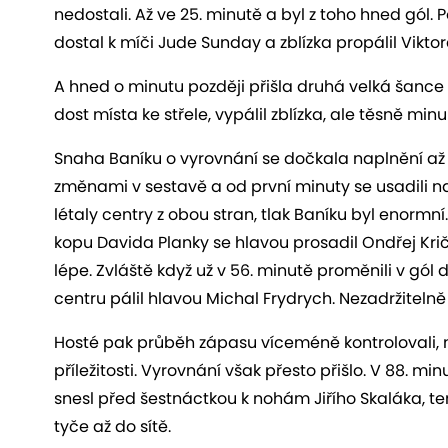
nedostali. Až ve 25. minutě a byl z toho hned gól.
dostal k míči Jude Sunday a zblízka propálil Vikto
A hned o minutu později přišla druhá velká šance
dost místa ke střele, vypálil zblízka, ale těsně minul
Snaha Baníku o vyrovnání se dočkala naplnění až p
změnami v sestavě a od první minuty se usadili
létaly centry z obou stran, tlak Baníku byl enormní
kopu Davida Planky se hlavou prosadil Ondřej Kr
lépe. Zvláště když už v 56. minutě proměnili v gól
centru pálil hlavou Michal Frydrych. Nezadržitelně -
Hosté pak průběh zápasu víceméně kontrolovali, 
příležitosti. Vyrovnání však přesto přišlo. V 88. 
snesl před šestnáctkou k nohám Jiřího Skaláka, ten
tyče až do sítě.