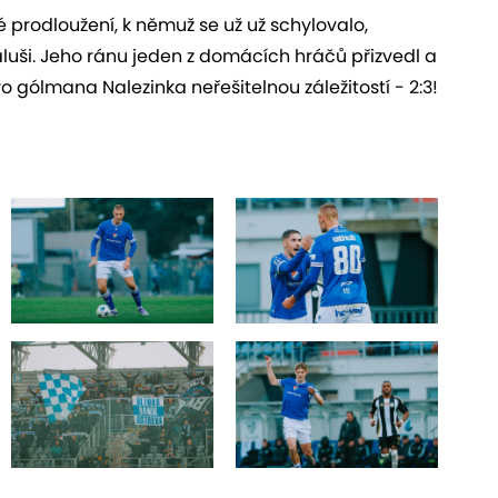
 prodloužení, k němuž se už už schylovalo,
čfaluši. Jeho ránu jeden z domácích hráčů přizvedl a
o gólmana Nalezinka neřešitelnou záležitostí - 2:3!