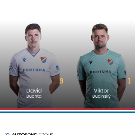
9
1
David
Viktor
Buchta
Budinský