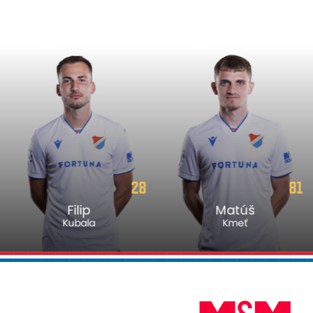
28
81
Filip
Matúš
Kubala
Kmeť