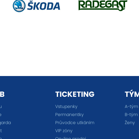
B
TICKETING
TÝ
u
Vstupenky
A-tým
e
Permanentky
B-tým
garda
Průvodce utkáním
Ženy
t
VIP zóny
n
On-line prodej