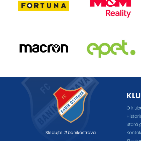
KLU
O klub
Histori
Stará 
Kontak
Sledujte #banikostrava
Stadio