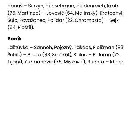
Hanuš – Surzyn, Hübschman, Heidenreich, Krob
(76. Martinec) – Jovović (64. Malínský), Kratochvíl,
Šulc, Považanec, Polidar (22. Chramosta) – Sejk
(64. Pleštil).
Baník
Laštůvka – Sanneh, Pojezný, Takács, Fleišman (83.
Šehić) – Boula (83. Smékal), Kaloč – P. Jaroň (72.
Tijani), Kuzmanović (75. Mišković), Buchta – Klíma.