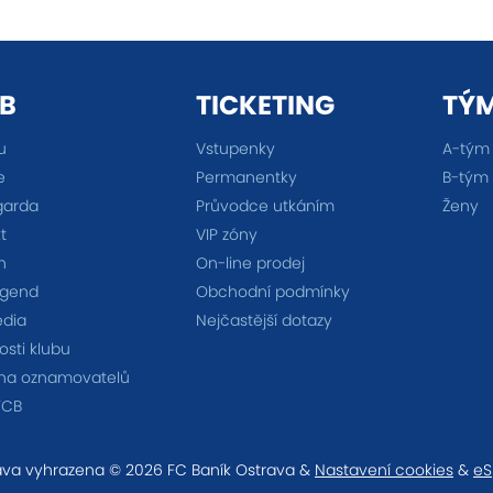
B
TICKETING
TÝ
u
Vstupenky
A-tým
e
Permanentky
B-tým
garda
Průvodce utkáním
Ženy
t
VIP zóny
n
On-line prodej
egend
Obchodní podmínky
édia
Nejčastější dotazy
sti klubu
na oznamovatelů
FCB
va vyhrazena © 2026 FC Baník Ostrava &
Nastavení cookies
&
eS