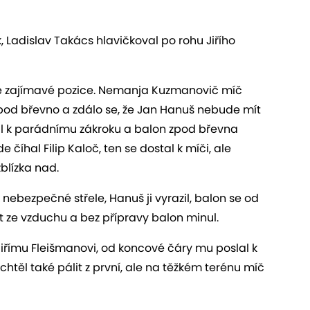
 Ladislav Takács hlavičkoval po rohu Jiřího
ze zajímavé pozice. Nemanja Kuzmanovič míč
 pod břevno a zdálo se, že Jan Hanuš nebude mít
il k parádnímu zákroku a balon zpod břevna
e číhal Filip Kaloč, ten se dostal k míči, ale
zblízka nad.
k nebezpečné střele, Hanuš ji vyrazil, balon se od
it ze vzduchu a bez přípravy balon minul.
i Jiřímu Fleišmanovi, od koncové čáry mu poslal k
chtěl také pálit z první, ale na těžkém terénu míč