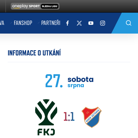
VA
FANSHOP
PARTNEŘI
INFORMACE O UTKÁNÍ
27.
sobota
srpna
1:1