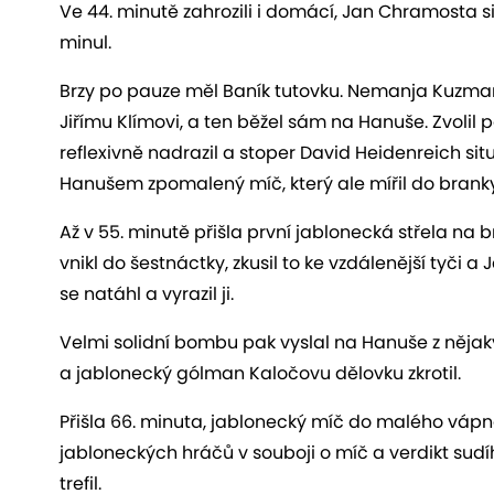
Ve 44. minutě zahrozili i domácí, Jan Chramosta si
minul.
Brzy po pauze měl Baník tutovku. Nemanja Kuzman
Jiřímu Klímovi, a ten běžel sám na Hanuše. Zvolil 
reflexivně nadrazil a stoper David Heidenreich sit
Hanušem zpomalený míč, který ale mířil do branky
Až v 55. minutě přišla první jablonecká střela na
vnikl do šestnáctky, zkusil to ke vzdálenější tyči 
se natáhl a vyrazil ji.
Velmi solidní bombu pak vyslal na Hanuše z nějakýc
a jablonecký gólman Kaločovu dělovku zkrotil.
Přišla 66. minuta, jablonecký míč do malého vápn
jabloneckých hráčů v souboji o míč a verdikt sudí
trefil.