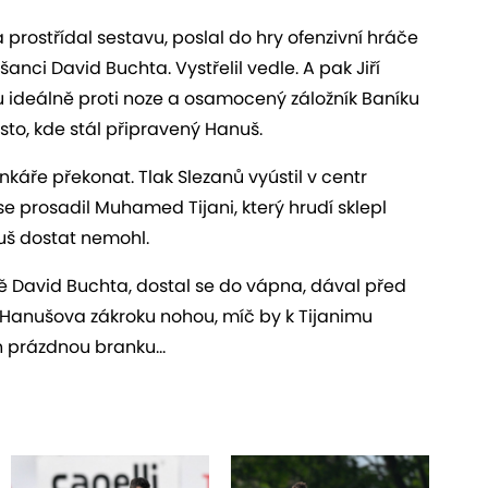
 prostřídal sestavu, poslal do hry ofenzivní hráče
 šanci David Buchta. Vystřelil vedle. A pak Jiří
mu ideálně proti noze a osamocený záložník Baníku
ísto, kde stál připravený Hanuš.
áře překonat. Tlak Slezanů vyústil v centr
se prosadil Muhamed Tijani, který hrudí sklepl
anuš dostat nemohl.
aně David Buchta, dostal se do vápna, dával před
anušova zákroku nohou, míč by k Tijanimu
en prázdnou branku…