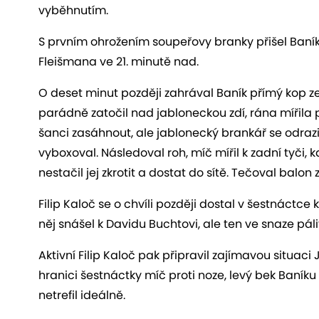
vyběhnutím.
S prvním ohrožením soupeřovy branky přišel Baník,
Fleišmana ve 21. minutě nad.
O deset minut později zahrával Baník přímý kop 
parádně zatočil nad jabloneckou zdí, rána mířila
šanci zasáhnout, ale jablonecký brankář se odraz
vyboxoval. Následoval roh, míč mířil k zadní tyči, kd
nestačil jej zkrotit a dostat do sítě. Tečoval balon 
Filip Kaloč se o chvíli později dostal v šestnáctce 
něj snášel k Davidu Buchtovi, ale ten ve snaze pál
Aktivní Filip Kaloč pak připravil zajímavou situac
hranici šestnáctky míč proti noze, levý bek Baníku 
netrefil ideálně.