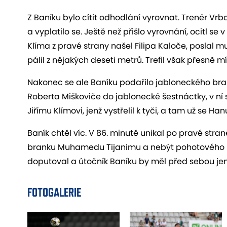
Z Baníku bylo cítit odhodlání vyrovnat. Trenér Vrba
a vyplatilo se. Ještě než přišlo vyrovnání, ocitl se v
Klíma z pravé strany našel Filipa Kaloče, poslal 
pálil z nějakých deseti metrů. Trefil však přesně m
Nakonec se ale Baníku podařilo jabloneckého brank
Roberta Miškoviče do jablonecké šestnáctky, v ní 
Jiřímu Klímovi, jenž vystřelil k tyči, a tam už se H
Baník chtěl víc. V 86. minutě unikal po pravé str
branku Muhamedu Tijanimu a nebýt pohotového H
doputoval a útočník Baníku by měl před sebou j
FOTOGALERIE