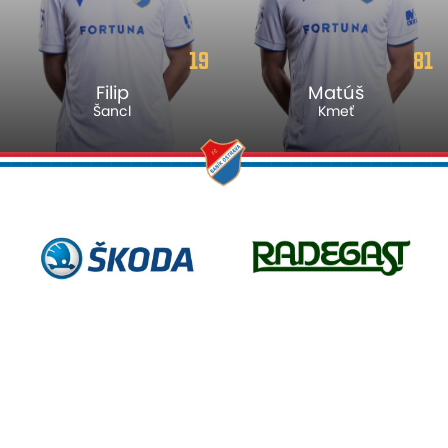
19
81
Filip
Matúš
Šancl
Kmeť