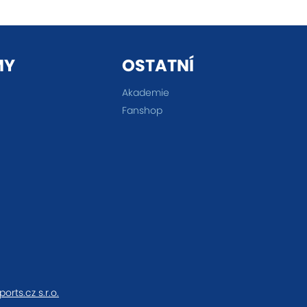
MY
OSTATNÍ
Akademie
Fanshop
ports.cz s.r.o.