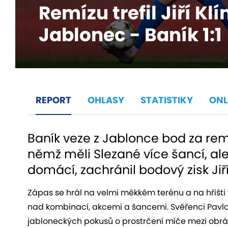
Remízu trefil Jiří Kl
Jablonec - Baník 1:1
REPORT
OHLASY
STATISTIKY
ONL
Baník veze z Jablonce bod za remí
němž měli Slezané více šancí, ale
domácí, zachránil bodový zisk Jiří
Zápas se hrál na velmi měkkém terénu a na hřišti 
nad kombinací, akcemi a šancemi. Svěřenci Pavla
jabloneckých pokusů o prostrčení míče mezi obrá