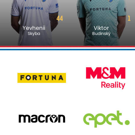
44
1
Yevhenii
Viktor
Skyba
Budinský