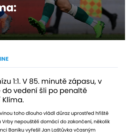
íma:
INE
zu 1:1. V 85. minutě zápasu, v
 do vedení šli po penaltě
 Klíma.
vinou toho dlouho vládl důraz uprostřed hřiště
 Vrby nepouštěli domácí do zakončení, několik
nci Baníku vyřešil Jan Laštůvka včasným