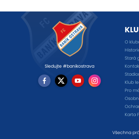
KLU
O klub
Histori
Stará 
Kontak
Sledujte #banikostrava
Stadio
Klub l
Pro m
Osobno
Ochra
Karta 
Všechna prá