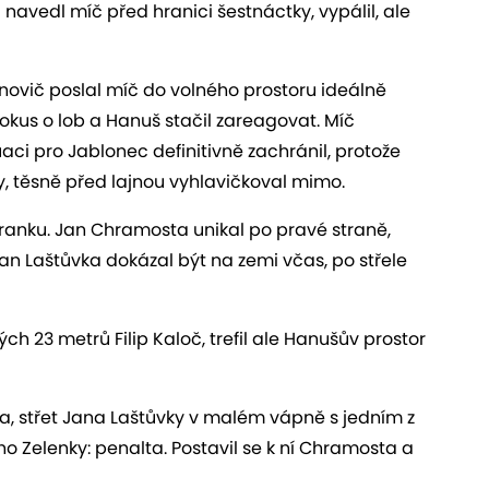
 navedl míč před hranici šestnáctky, vypálil, ale
ovič poslal míč do volného prostoru ideálně
pokus o lob a Hanuš stačil zareagovat. Míč
uaci pro Jablonec definitivně zachránil, protože
, těsně před lajnou vyhlavičkoval mimo.
 branku. Jan Chramosta unikal po pravé straně,
a Jan Laštůvka dokázal být na zemi včas, po střele
h 23 metrů Filip Kaloč, trefil ale Hanušův prostor
a, střet Jana Laštůvky v malém vápně s jedním z
ho Zelenky: penalta. Postavil se k ní Chramosta a