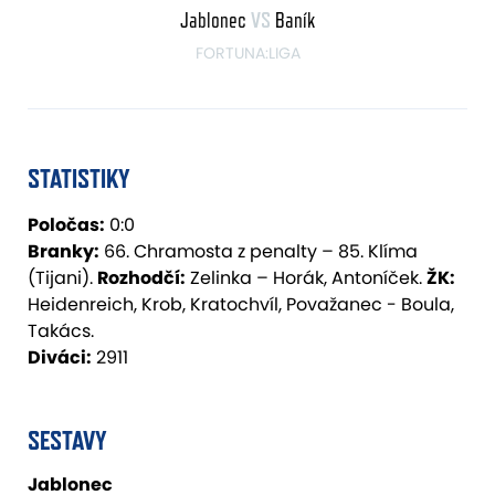
Jablonec
VS
Baník
FORTUNA:LIGA
STATISTIKY
Poločas:
0:0
Branky:
66. Chramosta z penalty – 85. Klíma
(Tijani).
Rozhodčí:
Zelinka – Horák, Antoníček.
ŽK:
Heidenreich, Krob, Kratochvíl, Považanec - Boula,
Takács.
Diváci:
2911
SESTAVY
Jablonec