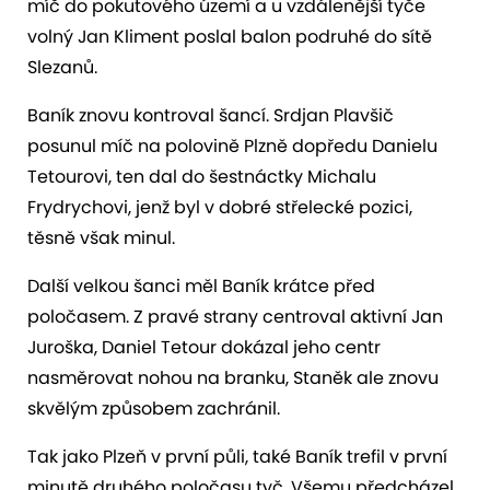
míč do pokutového území a u vzdálenější tyče
volný Jan Kliment poslal balon podruhé do sítě
Slezanů.
Baník znovu kontroval šancí. Srdjan Plavšič
posunul míč na polovině Plzně dopředu Danielu
Tetourovi, ten dal do šestnáctky Michalu
Frydrychovi, jenž byl v dobré střelecké pozici,
těsně však minul.
Další velkou šanci měl Baník krátce před
poločasem. Z pravé strany centroval aktivní Jan
Juroška, Daniel Tetour dokázal jeho centr
nasměrovat nohou na branku, Staněk ale znovu
skvělým způsobem zachránil.
Tak jako Plzeň v první půli, také Baník trefil v první
minutě druhého poločasu tyč. Všemu předcházel