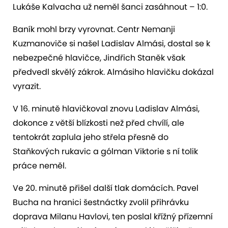
Lukáše Kalvacha už neměl šanci zasáhnout – 1:0.
Baník mohl brzy vyrovnat. Centr Nemanji
Kuzmanoviče si našel Ladislav Almási, dostal se k
nebezpečné hlavičce, Jindřich Staněk však
předvedl skvělý zákrok. Almásiho hlavičku dokázal
vyrazit.
V 16. minutě hlavičkoval znovu Ladislav Almási,
dokonce z větší blízkosti než před chvílí, ale
tentokrát zaplula jeho střela přesně do
Staňkových rukavic a gólman Viktorie s ní tolik
práce neměl.
Ve 20. minutě přišel další tlak domácích. Pavel
Bucha na hranici šestnáctky zvolil přihrávku
doprava Milanu Havlovi, ten poslal křížný přízemní