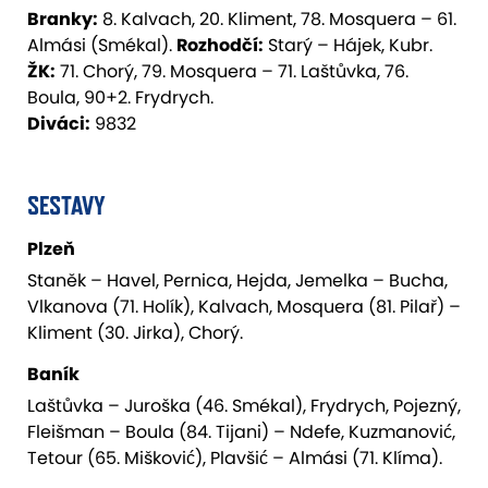
Branky:
8. Kalvach, 20. Kliment, 78. Mosquera – 61.
Almási (Smékal).
Rozhodčí:
Starý – Hájek, Kubr.
ŽK:
71. Chorý, 79. Mosquera – 71. Laštůvka, 76.
Boula, 90+2. Frydrych.
Diváci:
9832
SESTAVY
Plzeň
Staněk – Havel, Pernica, Hejda, Jemelka – Bucha,
Vlkanova (71. Holík), Kalvach, Mosquera (81. Pilař) –
Kliment (30. Jirka), Chorý.
Baník
Laštůvka – Juroška (46. Smékal), Frydrych, Pojezný,
Fleišman – Boula (84. Tijani) – Ndefe, Kuzmanović,
Tetour (65. Mišković), Plavšić – Almási (71. Klíma).