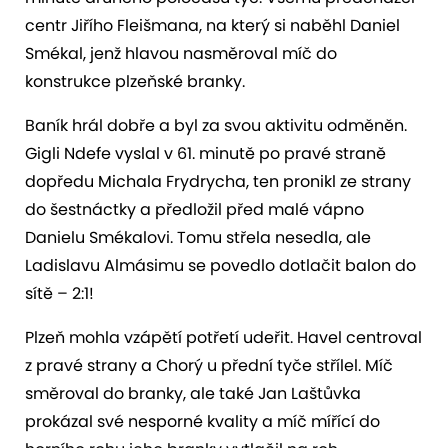
centr Jiřího Fleišmana, na který si naběhl Daniel
Smékal, jenž hlavou nasměroval míč do
konstrukce plzeňské branky.
Baník hrál dobře a byl za svou aktivitu odměněn.
Gigli Ndefe vyslal v 61. minutě po pravé straně
dopředu Michala Frydrycha, ten pronikl ze strany
do šestnáctky a předložil před malé vápno
Danielu Smékalovi. Tomu střela nesedla, ale
Ladislavu Almásimu se povedlo dotlačit balon do
sítě – 2:1!
Plzeň mohla vzápětí potřetí udeřit. Havel centroval
z pravé strany a Chorý u přední tyče střílel. Míč
směroval do branky, ale také Jan Laštůvka
prokázal své nesporné kvality a míč mířící do