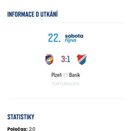
INFORMACE O UTKÁNÍ
22.
sobota
října
3:1
Plzeň
VS
Baník
FORTUNA:LIGA
STATISTIKY
Poločas:
2:0