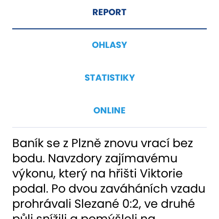
REPORT
OHLASY
STATISTIKY
ONLINE
Baník se z Plzně znovu vrací bez
bodu. Navzdory zajímavému
výkonu, který na hřišti Viktorie
podal. Po dvou zaváháních vzadu
prohrávali Slezané 0:2, ve druhé
půli snížili a pomýšleli na