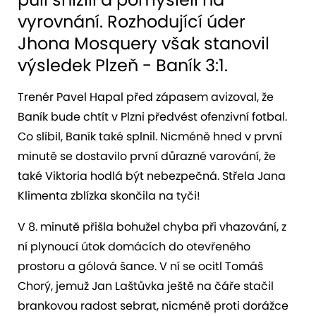
vyrovnání. Rozhodující úder
Jhona Mosquery však stanovil
výsledek Plzeň - Baník 3:1.
Trenér Pavel Hapal před zápasem avizoval, že
Baník bude chtít v Plzni předvést ofenzivní fotbal.
Co slíbil, Baník také splnil. Nicméně hned v první
minutě se dostavilo první důrazné varování, že
také Viktoria hodlá být nebezpečná. Střela Jana
Klimenta zblízka skončila na tyči!
V 8. minutě přišla bohužel chyba při vhazování, z
ní plynoucí útok domácích do otevřeného
prostoru a gólová šance. V ní se ocitl Tomáš
Chorý, jemuž Jan Laštůvka ještě na čáře stačil
brankovou radost sebrat, nicméně proti dorážce