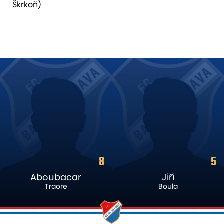
Škrkoň)
8
5
Aboubacar
Jiří
Traore
Boula