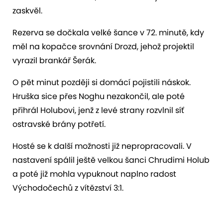
zaskvěl.
Rezerva se dočkala velké šance v 72. minutě, kdy
měl na kopačce srovnání Drozd, jehož projektil
vyrazil brankář Šerák.
O pět minut později si domácí pojistili náskok.
Hruška sice přes Noghu nezakončil, ale poté
přihrál Holubovi, jenž z levé strany rozvlnil síť
ostravské brány potřetí.
Hosté se k další možnosti již nepropracovali. V
nastavení spálil ještě velkou šanci Chrudimi Holub
a poté již mohla vypuknout naplno radost
Východočechů z vítězství 3:1.