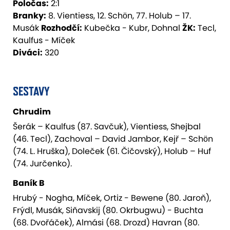
Poločas:
2:1
Branky:
8. Vientiess, 12. Schön, 77. Holub – 17.
Musák
Rozhodčí:
Kubečka - Kubr, Dohnal
ŽK:
Tecl,
Kaulfus - Míček
Diváci:
320
SESTAVY
Chrudim
Šerák – Kaulfus (87. Savčuk), Vientiess, Shejbal
(46. Tecl), Zachoval – David Jambor, Kejř – Schön
(74. L. Hruška), Doleček (61. Čičovský), Holub – Huf
(74. Jurčenko).
Baník B
Hrubý - Nogha, Míček, Ortiz - Bewene (80. Jaroň),
Frýdl, Musák, Siňavskij (80. Okrbugwu) - Buchta
(68. Dvořáček), Almási (68. Drozd) Havran (80.