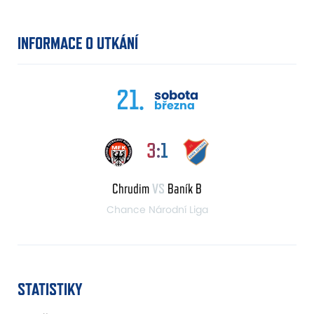
INFORMACE O UTKÁNÍ
21.
sobota
března
3:1
Chrudim
VS
Baník B
Chance Národní Liga
STATISTIKY