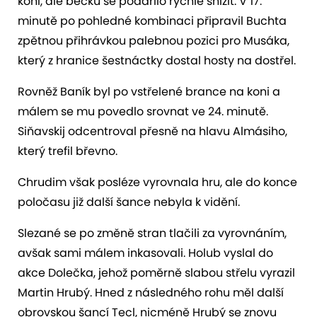
koni, ale béčku se podařilo rychle snížit. V 17.
minutě po pohledné kombinaci připravil Buchta
zpětnou přihrávkou palebnou pozici pro Musáka,
který z hranice šestnáctky dostal hosty na dostřel.
Rovněž Baník byl po vstřelené brance na koni a
málem se mu povedlo srovnat ve 24. minutě.
Siňavskij odcentroval přesně na hlavu Almásiho,
který trefil břevno.
Chrudim však posléze vyrovnala hru, ale do konce
poločasu již další šance nebyla k vidění.
Slezané se po změně stran tlačili za vyrovnáním,
avšak sami málem inkasovali. Holub vyslal do
akce Dolečka, jehož poměrně slabou střelu vyrazil
Martin Hrubý. Hned z následného rohu měl další
obrovskou šancí Tecl, nicméně Hrubý se znovu