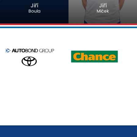
Jiří
Jiří
Boula
Míček