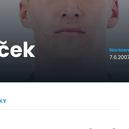
ček
Naroze
7.6.2007
KY