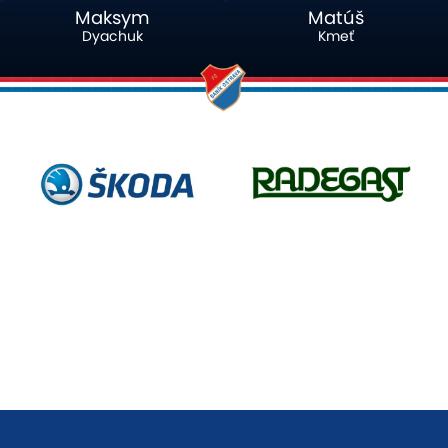
Maksym
Matúš
Dyachuk
Kmeť