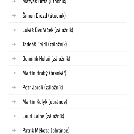
Matyáš Bitta
(útočník)
Šimon Drozd
(útočník)
Lukáš Dvořáček
(záložník)
Tadeáš Frýdl
(záložník)
Dominik Holaň
(záložník)
Martin Hrubý
(brankář)
Petr Jaroň
(záložník)
Martin Kulyk
(obránce)
Lauri Laine
(záložník)
Patrik Měkota
(obránce)