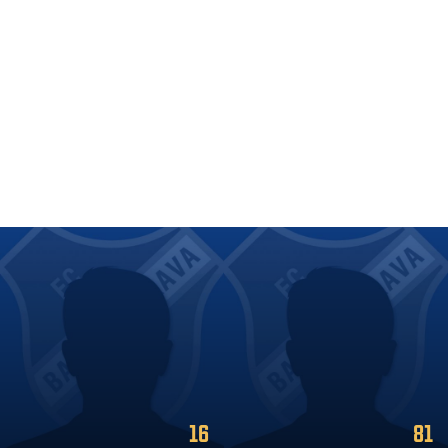
16
81