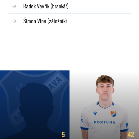
Radek Vavřík
(brankář)
Šimon Vlna
(záložník)
5
42