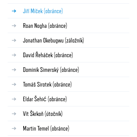
Jiří Míček
(obránce)
Roan Nogha
(obránce)
Jonathan Okebugwu
(záložník)
David Řeháček
(obránce)
Dominik Simerský
(obránce)
Tomáš Sirotek
(obránce)
Eldar Šehić
(obránce)
Vít Škrkoň
(útočník)
Martin Temel
(obránce)