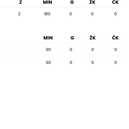
Z
MIN
G
ŽK
ČK
2
180
0
0
0
MIN
G
ŽK
ČK
90
0
0
0
90
0
0
0