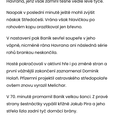
Havrana, jenž však zamířil těsně vedle levé tyče.
Naopak v poslední minutě ještě mohli zvýšit
náskok Středočeši. Vrána však hlavičkou po
rohovém kopu orazítkoval jen břevno.
V nastavení pak Baník sevřel soupeře v jeho
vápně, nicméně rána Havrana ani následná série
rohů brankou neskončila.
Hosté pokračovali v aktivní hře i po změně stran a
první vážnější zakončení zaznamenal Dominik
Holaň. Přízemní projektil ostravského středopolaře
ovšem znovu vyrazil Melichar.
V 70. minutě promarnil Baník velkou šanci. Z pravé
strany šestnáctky vypálil křižně Jakub Pira a jeho
střela lízla zadní tyč domácí brány.