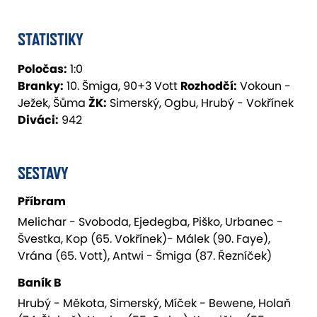
STATISTIKY
Poločas:
1:0
Branky:
10. Šmiga, 90+3 Vott
Rozhodčí:
Vokoun -
Ježek, Šůma
ŽK:
Simerský, Ogbu, Hrubý - Vokřínek
Diváci:
942
SESTAVY
Příbram
Melichar - Svoboda, Ejedegba, Piško, Urbanec -
Švestka, Kop (65. Vokřínek)- Málek (90. Faye),
Vrána (65. Vott), Antwi - Šmiga (87. Řezníček)
Baník B
Hrubý - Měkota, Simerský, Míček - Bewene, Holaň