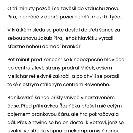
O tři minuty později se zavěsil do vzduchu znovu
Pira, nicméně v dobré pozici nemířil mezi tři tyče.
V krátkém sledu se poté dostal do třetí šance za
sebou znovu Jakub Pira, jehož hlavičku vyrazil
šťastně nohou domácí brankář.
Pět minut před koncem se k nebezpečné hlavičce
po centru z levé strany prodral Míček, ovšem
Melichar reflexivně zakročil a po chvíli se poradil
také s ostrým stříleným centrem Beweneho.
Baníkovské šance přišly vniveč v nastaveném
čase. Před přihrávkou Řezníčka přešel míč celým
objemem brankovou čáru, ale hra pokračovala
dál. Přes Antwiho se balon dostal k Vottovi, jenž se
uvolnil ve středu vápna a nekompromisní ranou