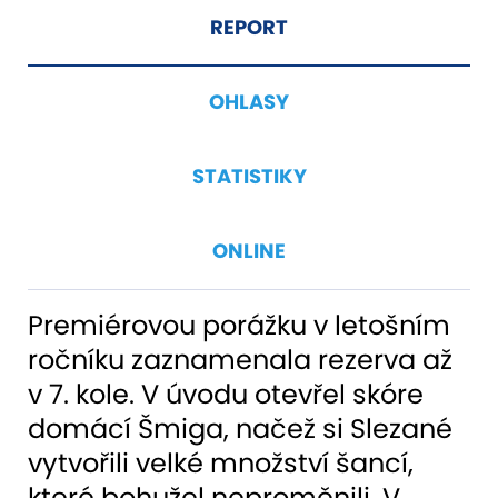
REPORT
OHLASY
STATISTIKY
ONLINE
Premiérovou porážku v letošním
ročníku zaznamenala rezerva až
v 7. kole. V úvodu otevřel skóre
domácí Šmiga, načež si Slezané
vytvořili velké množství šancí,
které bohužel neproměnili. V