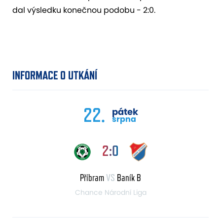
dal výsledku konečnou podobu - 2:0.
INFORMACE O UTKÁNÍ
22.
pátek
srpna
2:0
Příbram
VS
Baník B
Chance Národní Liga