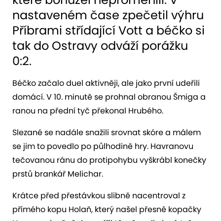
nastaveném čase zpečetil výhru
Příbrami střídající Vott a béčko si
tak do Ostravy odváží porážku
0:2.
Béčko začalo duel aktivněji, ale jako první udeřili
domácí. V 10. minutě se prohnal obranou Šmiga a
ranou na přední tyč překonal Hrubého.
Slezané se nadále snažili srovnat skóre a málem
se jim to povedlo po půlhodině hry. Havranovu
tečovanou ránu do protipohybu vyškrábl konečky
prstů brankář Melichar.
Krátce před přestávkou slibně nacentroval z
přímého kopu Holaň, který našel přesně kopačky