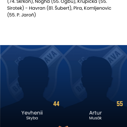
(74. Škrkoň), Nogha (55. Ogbu), Krupička (55.
Sirotek) - Havran (81. Šubert), Pira, Komljenovic
(55. P. Jaroň)
44
55
Yevhenii
Artur
Skyba
Musák