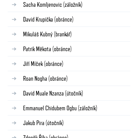
Sacha Komljenovic
(záložník)
David Krupička
(obránce)
Mikuláš Kubný
(brankář)
Patrik Měkota
(obránce)
Jiří Míček
(obránce)
Roan Nogha
(obránce)
David Muale Nzanza
(útočník)
Emmanuel Chidubem Ogbu
(záložník)
Jakub Pira
(útočník)
Zdeněk Říha
(obránce)