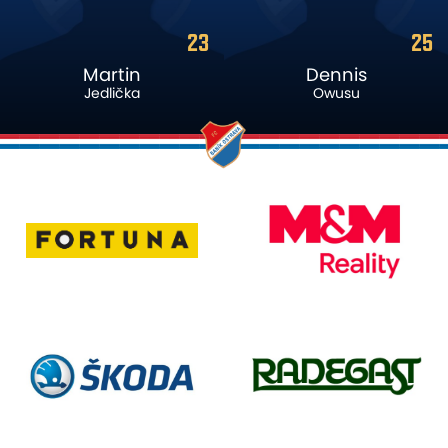
25
83
Dennis
Roan
Owusu
Nogha