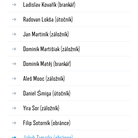
Ladislav Kovařík
(brankář)
Radovan Lokša
(útočník)
Jan Martiník
(záložník)
Dominik Martišiak
(záložník)
Dominik Matěj
(brankář)
Aleš Mooc
(záložník)
Daniel Śmiga
(útočník)
Yira Sor
(záložník)
Filip Sotorník
(obránce)
Jakub Tamajka
(obránce)