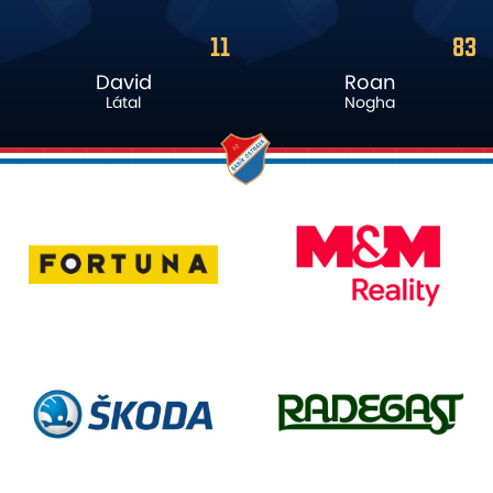
83
14
Roan
Samuel
Nogha
Grygar