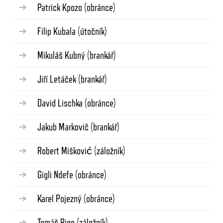
Patrick Kpozo
(obránce)
Filip Kubala
(útočník)
Mikuláš Kubný
(brankář)
Jiří Letáček
(brankář)
David Lischka
(obránce)
Jakub Markovič
(brankář)
Robert Mišković
(záložník)
Gigli Ndefe
(obránce)
Karel Pojezný
(obránce)
Tomáš Rigo
(záložník)