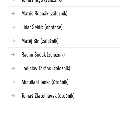
Matúš Rusnák
(záložník)
Eldar Šehić
(obránce)
Matěj Šín
(záložník)
Radim Šudák
(záložník)
Ladislav Takács
(záložník)
Abdullahi Tanko
(útočník)
Tomáš Zlatohlávek
(útočník)