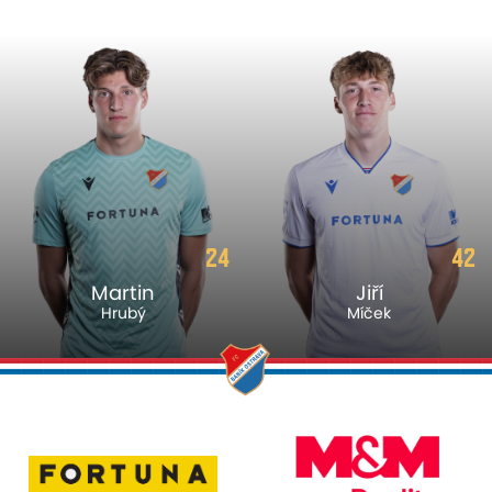
24
42
Martin
Jiří
Hrubý
Míček