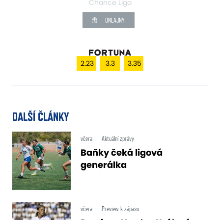
Chance Liga
ONLAJNY
2.23
3.3
3.35
DALŠÍ ČLÁNKY
včera
Aktuální zprávy
Baňky čeká ligová
generálka
včera
Preview k zápasu