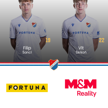
19
22
Filip
Vít
Šancl
Škrkoň