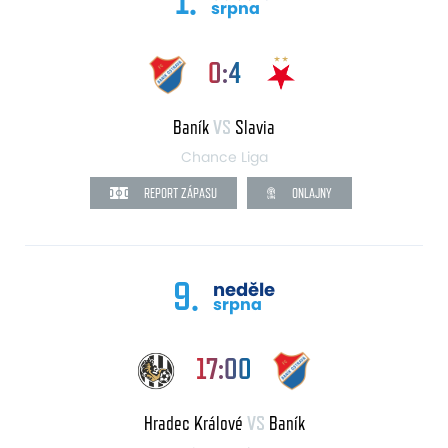
srpna
0:4
Baník
VS
Slavia
Chance Liga
REPORT ZÁPASU
ONLAJNY
9.
neděle
srpna
17:00
Hradec Králové
VS
Baník