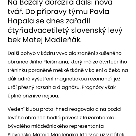
Na Bazaly dorazila další nová
tvář. Do přípravy týmu Pavla
Hapala se dnes zařadil
čtyřiadvacetiletý slovenský levý
bek Matej Madleňák.
Další pohyb v kádru vyvolalo zranění zkušeného
obránce Jiřího Fleišmana, který má ze čtvrtečního
tréninku poraněné měkké tkáně v koleni a čeká na
důkladné vyšetření magnetickou rezonancí, jež
určí přesný rozsah a diagnózu. Prognózy však
úplně příznivé nejsou.
Vedení klubu proto ihned reagovalo a na pozici
levého obránce hodlá přivést z Ružomberoku
bývalého mládežnického reprezentanta
Slovenska Mateje Madleňáka, který se už v pátek