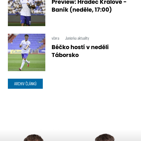
Preview: Hradec Králové -
Baník (neděle, 17:00)
včera
Juniorka aktuality
Béčko hostí v neděli
Táborsko
ARCHIV ČLÁNKŮ