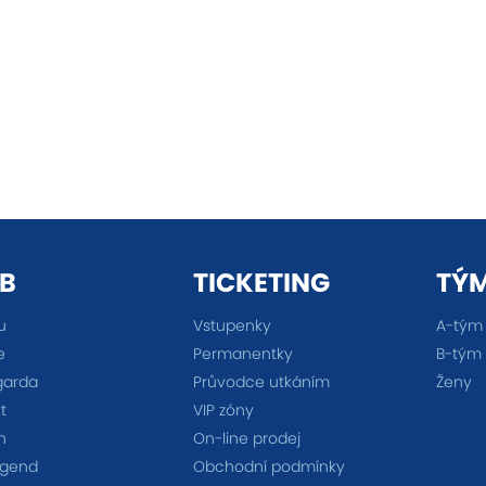
B
TICKETING
TÝ
u
Vstupenky
A-tým
e
Permanentky
B-tým
garda
Průvodce utkáním
Ženy
t
VIP zóny
n
On-line prodej
egend
Obchodní podmínky