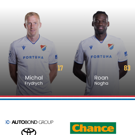
17
83
Michal
Roan
Frydrych
Nogha