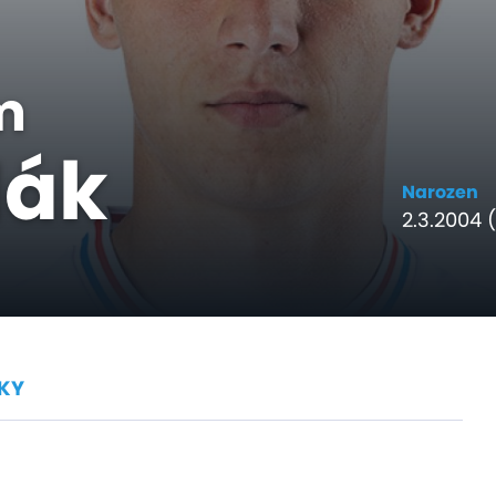
m
dák
Narozen
2.3.2004 (
KY