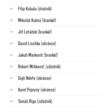
Filip Kubala
(útočník)
Mikuláš Kubný
(brankář)
Jiří Letáček
(brankář)
David Lischka
(obránce)
Jakub Markovič
(brankář)
Robert Mišković
(záložník)
Gigli Ndefe
(obránce)
Karel Pojezný
(obránce)
Tomáš Rigo
(záložník)