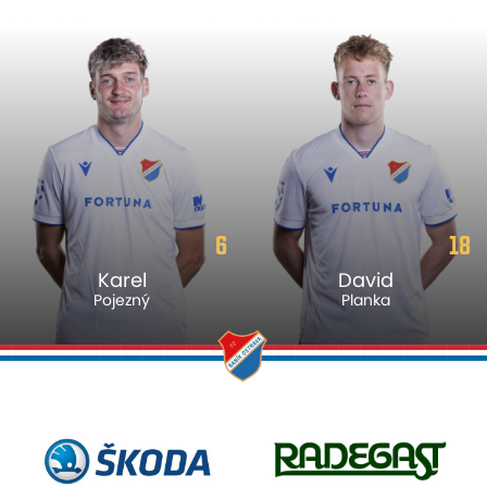
6
18
Karel
David
Pojezný
Planka