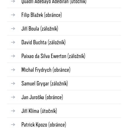
Quadri Adebayo Adediran
(útočník)
Filip Blažek
(obránce)
Jiří Boula
(záložník)
David Buchta
(záložník)
Paixao da Silva Ewerton
(záložník)
Michal Frydrych
(obránce)
Samuel Grygar
(záložník)
Jan Juroška
(obránce)
Jiří Klíma
(útočník)
Patrick Kpozo
(obránce)