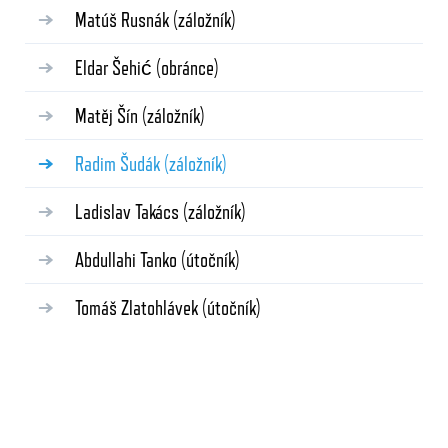
Matúš Rusnák
(záložník)
Eldar Šehić
(obránce)
Matěj Šín
(záložník)
Radim Šudák
(záložník)
Ladislav Takács
(záložník)
Abdullahi Tanko
(útočník)
Tomáš Zlatohlávek
(útočník)