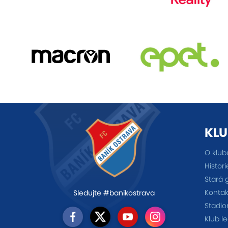
KLU
O klub
Histori
Stará 
Kontak
Sledujte #banikostrava
Stadio
Klub l