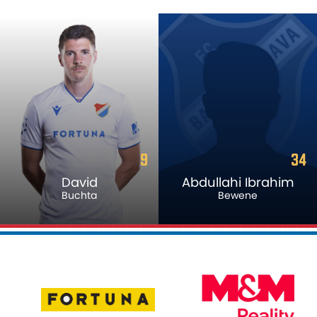
9
34
David
Abdullahi Ibrahim
Buchta
Bewene