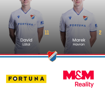
11
2
David
Marek
Látal
Havran