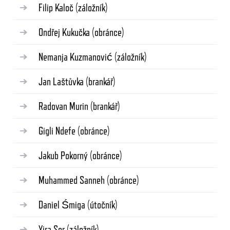
Filip Kaloč
(záložník)
Ondřej Kukučka
(obránce)
Nemanja Kuzmanović
(záložník)
Jan Laštůvka
(brankář)
Radovan Murin
(brankář)
Gigli Ndefe
(obránce)
Jakub Pokorný
(obránce)
Muhammed Sanneh
(obránce)
Daniel Śmiga
(útočník)
Yira Sor
(záložník)