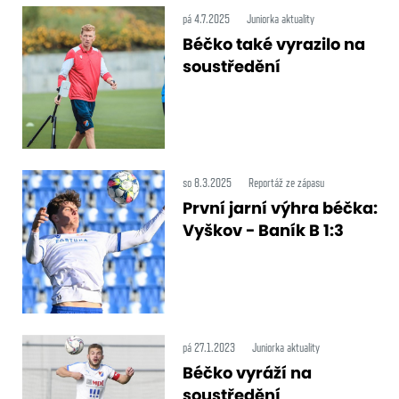
pá 4.7.2025
Juniorka aktuality
Béčko také vyrazilo na
soustředění
so 8.3.2025
Reportáž ze zápasu
První jarní výhra béčka:
Vyškov - Baník B 1:3
pá 27.1.2023
Juniorka aktuality
Béčko vyráží na
soustředění