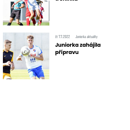
čt 7.7.2022
Juniorka aktuality
Juniorka zahájila
přípravu