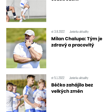
st 3.8.2022
Juniorka aktuality
Milan Chalupa: Tým je
zdravý a pracovitý
st 5.1.2022
Juniorka aktuality
Béčko zahájilo bez
velkých změn