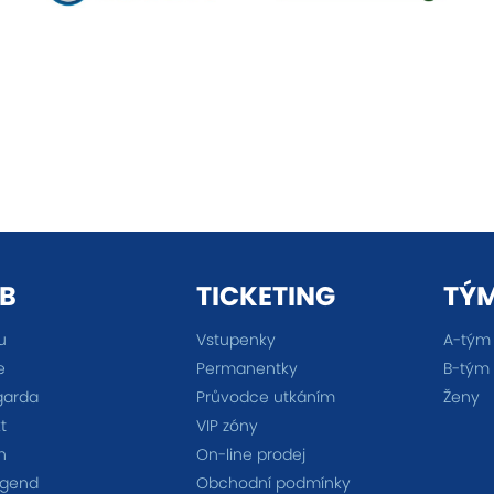
B
TICKETING
TÝ
u
Vstupenky
A-tým
e
Permanentky
B-tým
garda
Průvodce utkáním
Ženy
t
VIP zóny
n
On-line prodej
egend
Obchodní podmínky