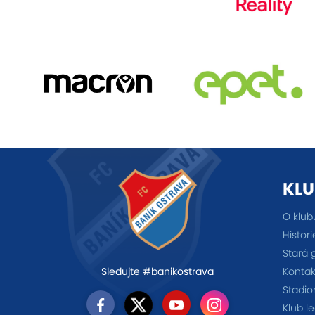
KLU
O klub
Histori
Stará 
Kontak
Sledujte #banikostrava
Stadio
Klub l