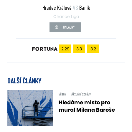
Hradec Králové
VS
Baník
Chance Liga
ONLAJNY
2.29
3.3
3.2
DALŠÍ ČLÁNKY
včera
Aktuální zprávy
Hledáme místo pro
mural Milana Baroše