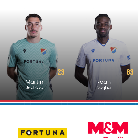
23
83
Martin
Roan
Jedlička
Nogha