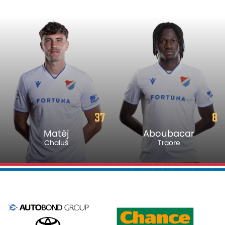
37
8
Matěj
Aboubacar
Chaluš
Traore