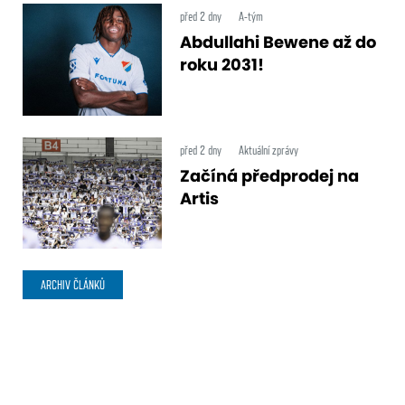
před 2 dny
A-tým
Abdullahi Bewene až do
roku 2031!
před 2 dny
Aktuální zprávy
Začíná předprodej na
Artis
ARCHIV ČLÁNKŮ