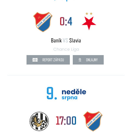
0:4
Baník
VS
Slavia
Chance Liga
REPORT ZÁPASU
ONLAJNY
9.
neděle
srpna
17:00