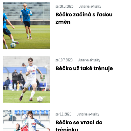
pá 20.6.2025
Juniorka aktuality
Béčko začíná s řadou
změn
po 10.7.2023
Juniorka aktuality
Béčko už také trénuje
po 9.1.2023
Juniorka aktuality
Béčko se vrací do
tréninku