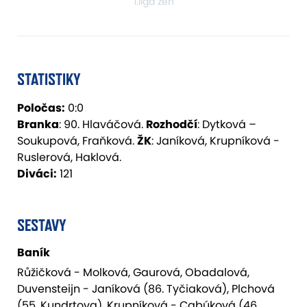
1.liga žen
STATISTIKY
Poločas:
0:0
Branka
: 90. Hlaváčová.
Rozhodčí
: Dytková –
Soukupová, Fraňková.
ŽK
: Janíková, Krupníková -
Ruslerová, Haklová.
Diváci:
121
SESTAVY
Baník
Růžičková - Molková, Gaurová, Obadalová,
Duvensteijn - Janíková (86. Tyčiaková), Plchová
(55. Kundrtova), Krupníková - Cabúková (46.