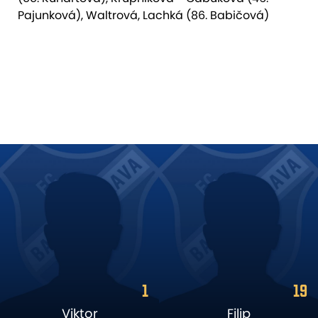
Pajunková), Waltrová, Lachká (86. Babičová)
19
18
Filip
David