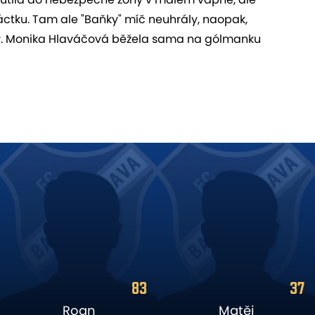
áctku. Tam ale "Baňky" míč neuhrály, naopak,
otivy. Monika Hlaváčová běžela sama na gólmanku
37
1
Matěj
Viktor