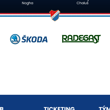
Chaluš
Budinský
B
TICKETING
TÝ