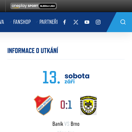
VA
FANSHOP
PARTNEŘI
INFORMACE O UTKÁNÍ
13.
sobota
září
0:1
Baník
VS
Brno