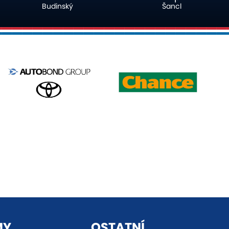
Šancl
Planka
MY
OSTATNÍ