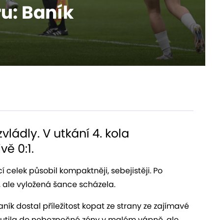
ru: Baník
ládly. V utkání 4. kola
ě 0:1.
 celek působil kompaktněji, sebejistěji. Po
k, ale vyložená šance scházela.
k dostal příležitost kopat ze strany ze zajímavé
routila do nebezpečné zóny v malém vápně, ale