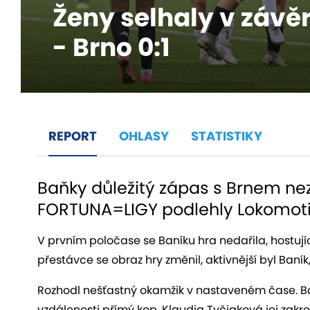
Ženy selhaly v závě
- Brno 0:1
REPORT
OHLASY
STATISTIKY
Baňky důležitý zápas s Brnem nezv
FORTUNA=LIGY podlehly Lokomotiv
V prvním poločase se Baníku hra nedařila, hostující
přestávce se obraz hry změnil, aktivnější byl Baní
Rozhodl nešťastný okamžik v nastaveném čase. Baní
vzdálenosti přímý kop. Klaudia Tyčiaková jej zak