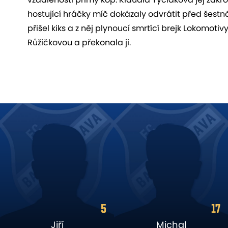
hostující hráčky míč dokázaly odvrátit před šestn
přišel kiks a z něj plynoucí smrtící brejk Lokom
Růžičkovou a překonala ji.
17
83
Michal
Roan