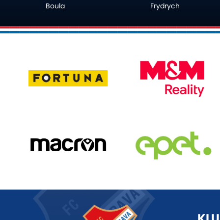
Frydrych
Nogha
KLU