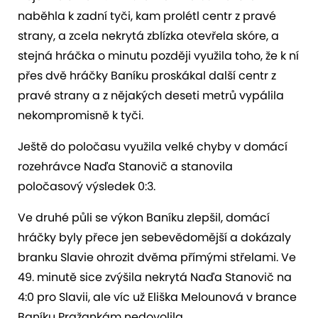
naběhla k zadní tyči, kam prolétl centr z pravé
strany, a zcela nekrytá zblízka otevřela skóre, a
stejná hráčka o minutu později využila toho, že k ní
přes dvě hráčky Baníku proskákal další centr z
pravé strany a z nějakých deseti metrů vypálila
nekompromisně k tyči.
Ještě do poločasu využila velké chyby v domácí
rozehrávce Naďa Stanovič a stanovila
poločasový výsledek 0:3.
Ve druhé půli se výkon Baníku zlepšil, domácí
hráčky byly přece jen sebevědomější a dokázaly
branku Slavie ohrozit dvěma přímými střelami. Ve
49. minutě sice zvýšila nekrytá Naďa Stanovič na
4:0 pro Slavii, ale víc už Eliška Melounová v brance
Baníku Pražankám nedovolila.