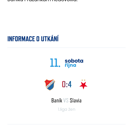
INFORMACE O UTKÁNÍ
11.
sobota
října
0:4
Baník
VS
Slavia
1.liga žen