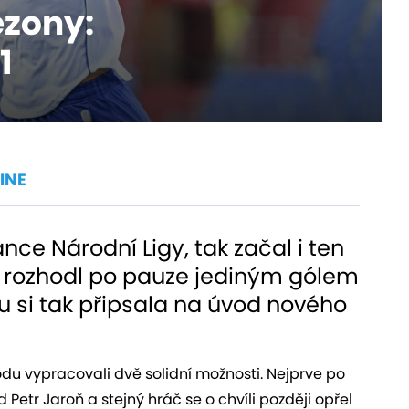
ezony:
1
INE
nce Národní Ligy, tak začal i ten
li rozhodl po pauze jediným gólem
ku si tak připsala na úvod nového
odu vypracovali dvě solidní možnosti. Nejprve po
etr Jaroň a stejný hráč se o chvíli později opřel