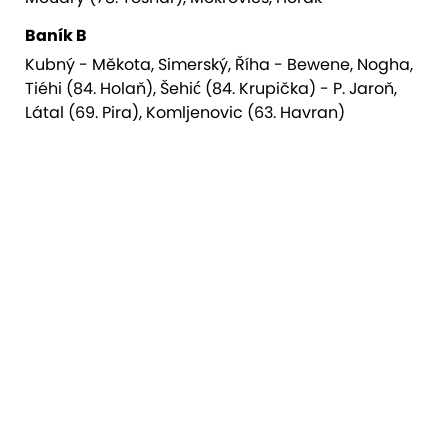
Baník B
Kubný - Měkota, Simerský, Říha - Bewene, Nogha,
Tiéhi (84. Holaň), Šehić (84. Krupička) - P. Jaroň,
Látal (69. Pira), Komljenovic (63. Havran)