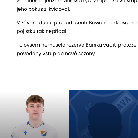
Schánělec, jenž orazítkoval tyč. Vzápětí se ve sto
jeho pokus zlikvidoval.
V závěru duelu propadl centr Beweneho k osamocen
pojistku tak nepřidal.
To ovšem nemuselo rezervě Baníku vadit, protože 
povedený vstup do nové sezony.