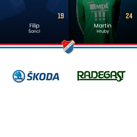
24
17
Martin
Michal
Hrubý
Frydrych