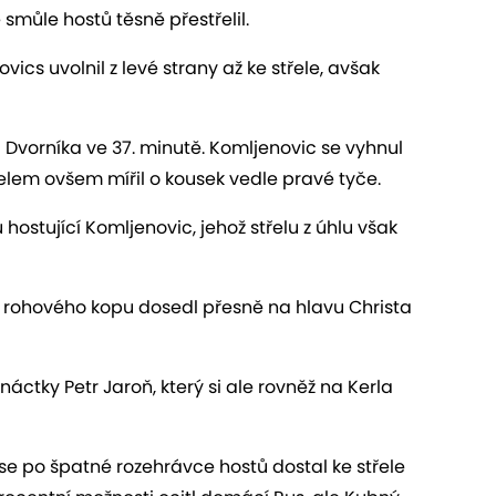
můle hostů těsně přestřelil.
ics uvolnil z levé strany až ke střele, avšak
 Dvorníka ve 37. minutě. Komljenovic se vyhnul
lem ovšem mířil o kousek vedle pravé tyče.
 hostující Komljenovic, jehož střelu z úhlu však
 z rohového kopu dosedl přesně na hlavu Christa
áctky Petr Jaroň, který si ale rovněž na Kerla
se po špatné rozehrávce hostů dostal ke střele