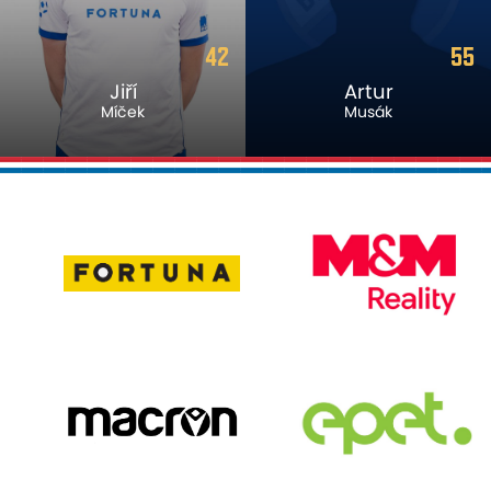
55
19
Artur
Filip
Musák
Šancl