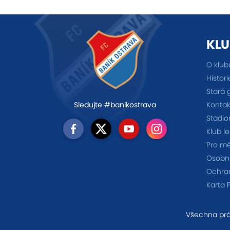
KLU
O klub
Histori
Stará 
Kontak
Sledujte #banikostrava
Stadio
Klub l
Pro m
Osobno
Ochra
Karta 
Všechna prá