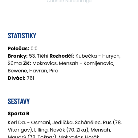
Chance Národní Liga
STATISTIKY
Poločas:
0:0
Branky:
53. Tiéhi
Rozhodčí:
Kubečka - Hurych,
Šůma
ŽK:
Mokrovics, Mensah - Komljenovic,
Bewene, Havran, Pira
Diváci:
761
SESTAVY
Sparta B
Kerl Da. - Osmani, Jedlička, Schánělec, Rus (78.
Vitarigov), Lilling, Novák (70. Zíka), Mensah,
Moudrý (78. Tošnar), Mokrovics, Horák