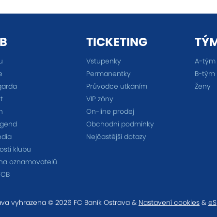
B
TICKETING
TÝ
u
Vstupenky
A-tým
e
Permanentky
B-tým
garda
Průvodce utkáním
Ženy
t
VIP zóny
n
On-line prodej
egend
Obchodní podmínky
édia
Nejčastější dotazy
sti klubu
na oznamovatelů
FCB
va vyhrazena © 2026 FC Baník Ostrava &
Nastavení cookies
&
eS