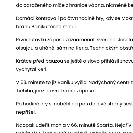
do odraženého míče z hranice vápna, nicméně ke s
Domácí kontrovali po čtvrthodině hry, kdy se Mokrov
bránu Baníku těsně minul.
První tutovku zápasu zaznamenali svěřenci Josefa
ofsajdu a uháněl sám na Kerla. Technickým obstře
Krátce před pauzou se ještě o slovo přihlásil znovu
vychytal Kerl.
V 53. minutě to již Baníku vyšlo. Nadýchaný centr
Tiéhiho, jenž otevřel skóre zápasu.
Po hodině hry si naběhl na pas do levé strany šestn
nepřišel.
Naopak udeřit mohla v 66. minutě Sparta. Nejdřív 