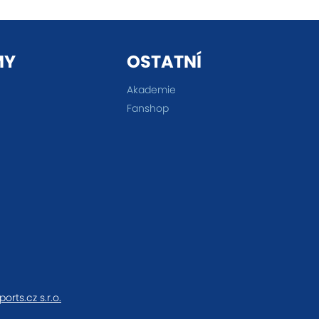
MY
OSTATNÍ
Akademie
Fanshop
ports.cz s.r.o.