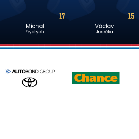
15
25
Václav
Dennis
Jurečka
Owusu