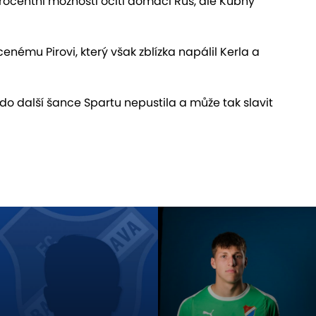
procentní možnosti ocitl domácí Rus, ale Kubný
ému Pirovi, který však zblízka napálil Kerla a
do další šance Spartu nepustila a může tak slavit