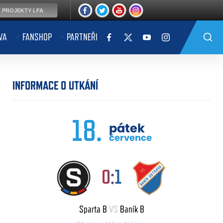
PROJEKTY LFA
VA
FANSHOP
PARTNEŘI
INFORMACE O UTKÁNÍ
18.
pátek
července
0:1
Sparta B
VS
Baník B