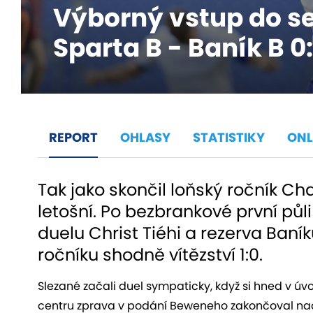
Výborný vstup do s
Sparta B - Baník B 0:
REPORT
OHLASY
STATISTIKY
ONL
Tak jako skončil loňský ročník Cha
letošní. Po bezbrankové první pů
duelu Christ Tiéhi a rezerva Baní
ročníku shodně vítězství 1:0.
Slezané začali duel sympaticky, když si hned v úv
centru zprava v podání Beweneho zakončoval nad P