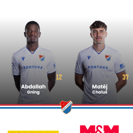
12
37
Abdallah
Matěj
Gning
Chaluš