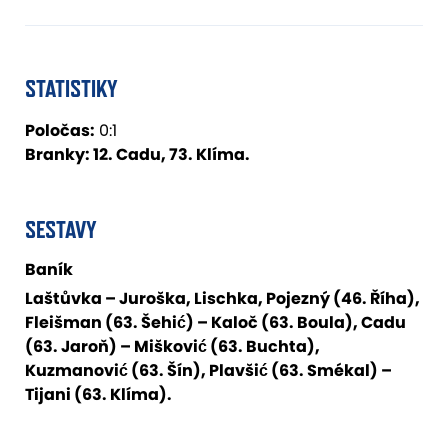
STATISTIKY
Poločas:
0:1
Branky:
12. Cadu, 73. Klíma.
SESTAVY
Baník
Laštůvka – Juroška, Lischka, Pojezný (46. Říha),
Fleišman (63. Šehić) – Kaloč (63. Boula), Cadu
(63. Jaroň) – Mišković (63. Buchta),
Kuzmanović (63. Šín), Plavšić (63. Smékal) –
Tijani (63. Klíma).