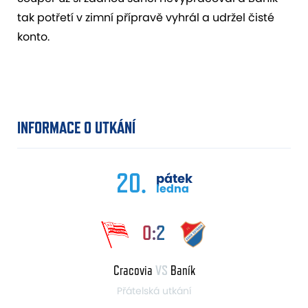
tak potřetí v zimní přípravě vyhrál a udržel čisté
konto.
INFORMACE O UTKÁNÍ
20.
pátek
ledna
0:2
Cracovia
VS
Baník
Přátelská utkání