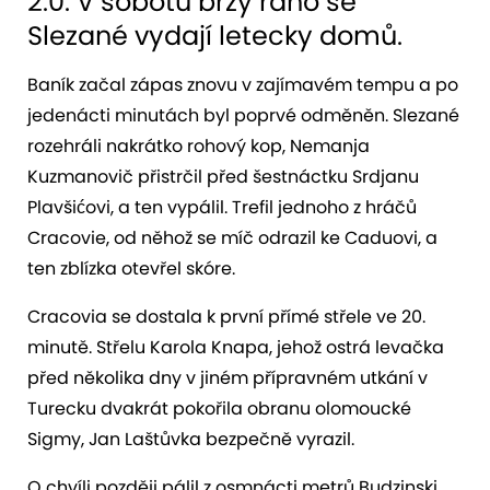
2:0. V sobotu brzy ráno se
Slezané vydají letecky domů.
Baník začal zápas znovu v zajímavém tempu a po
jedenácti minutách byl poprvé odměněn. Slezané
rozehráli nakrátko rohový kop, Nemanja
Kuzmanovič přistrčil před šestnáctku Srdjanu
Plavšićovi, a ten vypálil. Trefil jednoho z hráčů
Cracovie, od něhož se míč odrazil ke Caduovi, a
ten zblízka otevřel skóre.
Cracovia se dostala k první přímé střele ve 20.
minutě. Střelu Karola Knapa, jehož ostrá levačka
před několika dny v jiném přípravném utkání v
Turecku dvakrát pokořila obranu olomoucké
Sigmy, Jan Laštůvka bezpečně vyrazil.
O chvíli později pálil z osmnácti metrů Budzinski,