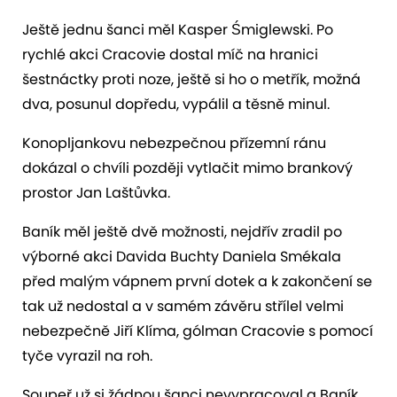
Ještě jednu šanci měl Kasper Śmiglewski. Po
rychlé akci Cracovie dostal míč na hranici
šestnáctky proti noze, ještě si ho o metřík, možná
dva, posunul dopředu, vypálil a těsně minul.
Konopljankovu nebezpečnou přízemní ránu
dokázal o chvíli později vytlačit mimo brankový
prostor Jan Laštůvka.
Baník měl ještě dvě možnosti, nejdřív zradil po
výborné akci Davida Buchty Daniela Smékala
před malým vápnem první dotek a k zakončení se
tak už nedostal a v samém závěru střílel velmi
nebezpečně Jiří Klíma, gólman Cracovie s pomocí
tyče vyrazil na roh.
Soupeř už si žádnou šanci nevypracoval a Baník