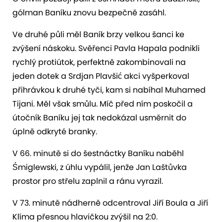
gólman Baníku znovu bezpečně zasáhl.
Ve druhé půli měl Baník brzy velkou šanci ke
zvýšení náskoku. Svěřenci Pavla Hapala podnikli
rychlý protiútok, perfektně zakombinovali na
jeden dotek a Srdjan Plavšić akci vyšperkoval
přihrávkou k druhé tyči, kam si nabíhal Muhamed
Tijani. Měl však smůlu. Míč před ním poskočil a
útočník Baníku jej tak nedokázal usměrnit do
úplně odkryté branky.
V 66. minutě si do šestnáctky Baníku naběhl
Śmiglewski, z úhlu vypálil, jenže Jan Laštůvka
prostor pro střelu zaplnil a ránu vyrazil.
V 73. minutě nádherně odcentroval Jiří Boula a Jiří
Klíma přesnou hlavičkou zvýšil na 2:0.