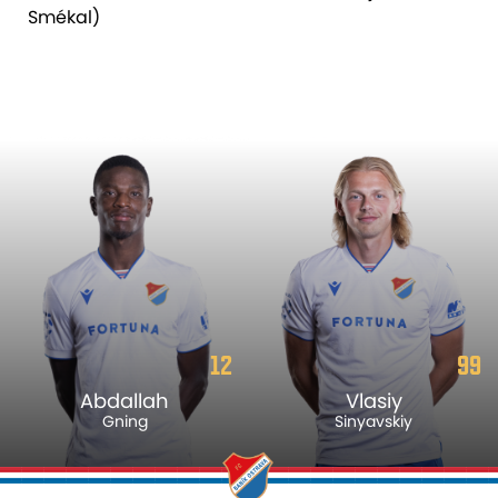
Smékal)
12
99
Abdallah
Vlasiy
Gning
Sinyavskiy