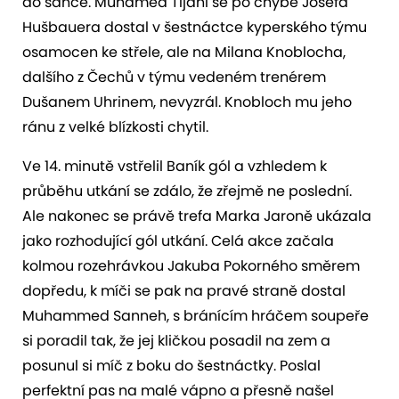
do šance. Muhamed Tijani se po chybě Josefa
Hušbauera dostal v šestnáctce kyperského týmu
osamocen ke střele, ale na Milana Knoblocha,
dalšího z Čechů v týmu vedeném trenérem
Dušanem Uhrinem, nevyzrál. Knobloch mu jeho
ránu z velké blízkosti chytil.
Ve 14. minutě vstřelil Baník gól a vzhledem k
průběhu utkání se zdálo, že zřejmě ne poslední.
Ale nakonec se právě trefa Marka Jaroně ukázala
jako rozhodující gól utkání. Celá akce začala
kolmou rozehrávkou Jakuba Pokorného směrem
dopředu, k míči se pak na pravé straně dostal
Muhammed Sanneh, s bránícím hráčem soupeře
si poradil tak, že jej kličkou posadil na zem a
posunul si míč z boku do šestnáctky. Poslal
perfektní pas na malé vápno a přesně našel