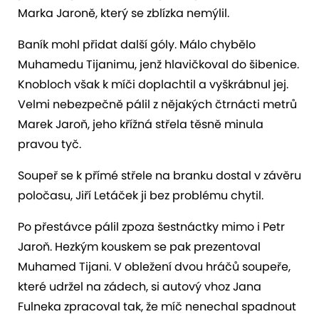
Marka Jaroně, který se zblízka nemýlil.
Baník mohl přidat další góly. Málo chybělo
Muhamedu Tijanimu, jenž hlavičkoval do šibenice.
Knobloch však k míči doplachtil a vyškrábnul jej.
Velmi nebezpečně pálil z nějakých čtrnácti metrů
Marek Jaroň, jeho křížná střela těsně minula
pravou tyč.
Soupeř se k přímé střele na branku dostal v závěru
poločasu, Jiří Letáček ji bez problému chytil.
Po přestávce pálil zpoza šestnáctky mimo i Petr
Jaroň. Hezkým kouskem se pak prezentoval
Muhamed Tijani. V obležení dvou hráčů soupeře,
které udržel na zádech, si autový vhoz Jana
Fulneka zpracoval tak, že míč nenechal spadnout