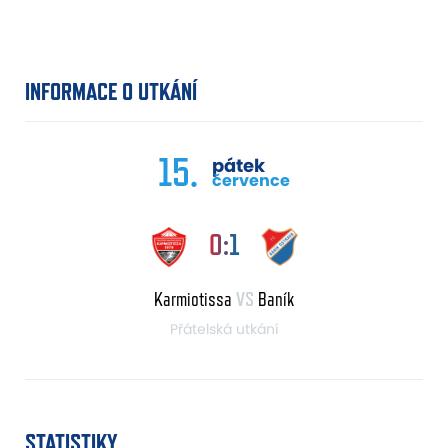
INFORMACE O UTKÁNÍ
15.
pátek
července
0:1
Karmiotissa
VS
Baník
Přátelská utkání
STATISTIKY