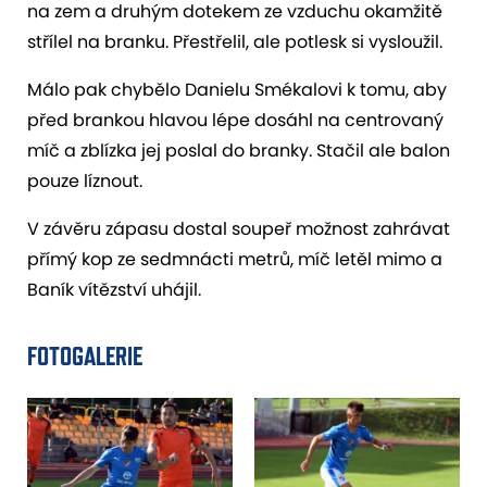
na zem a druhým dotekem ze vzduchu okamžitě
střílel na branku. Přestřelil, ale potlesk si vysloužil.
Málo pak chybělo Danielu Smékalovi k tomu, aby
před brankou hlavou lépe dosáhl na centrovaný
míč a zblízka jej poslal do branky. Stačil ale balon
pouze líznout.
V závěru zápasu dostal soupeř možnost zahrávat
přímý kop ze sedmnácti metrů, míč letěl mimo a
Baník vítězství uhájil.
FOTOGALERIE