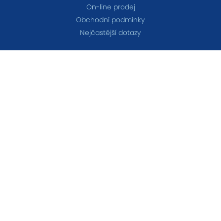
On-line prodej
Obchodní podmínky
Nejčastější dotazy
TÝMY
A-tým
B-tým
Ženy
OSTATNÍ
Akademie
Fanshop
Všechna práva vyhrazena © 2026 FC Baník Ostrava &
Nastavení cookies
&
eSports.cz s.r.o.