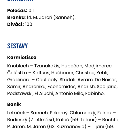
Poločas:
0:1
Branka
: 14. M. Jaroň (Sanneh).
Diváci:
100
SESTAVY
Karmiotissa
Knobloch – Tzanakakis, Hubočan, Medjimorec,
Čelůstka – Kaltsas, Hušbauer, Christou, Yebli,
Gradinaru – Coulibaly. Střídali: Avram, De Noiser,
Samir, Androniku, Economides, Andrish, Spoljarič,
Podstawski, El Aluchi, Antonio Milo, Fabinho.
Baník
Letáček – Sanneh, Pokorný, Chlumecký, Fulnek –
Budínský (71. Almási), Kaloč (59. Tetour) – Buchta,
P. Jaroň, M. Jaroň (63. Kuzmanovič) – Tijani (59.