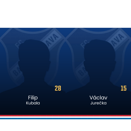
15
7
Václav
Dantaye
Jurečka
Gilbert