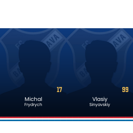
99
83
Vlasiy
Roan
Sinyavskiy
Nogha