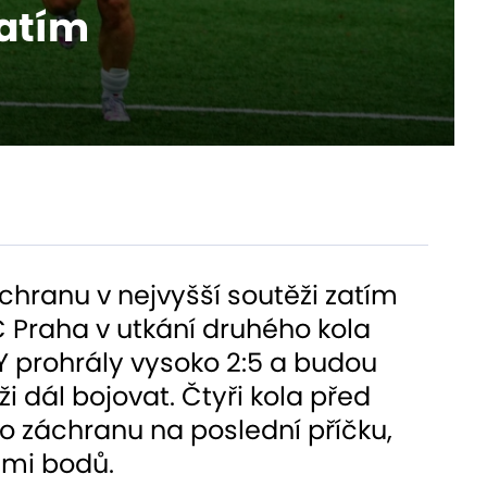
zatím
záchranu v nejvyšší soutěži zatím
FC Praha v utkání druhého kola
 prohrály vysoko 2:5 a budou
i dál bojovat. Čtyři kola před
o záchranu na poslední příčku,
smi bodů.