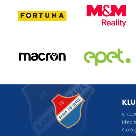
KLU
O klub
Histori
Stará 