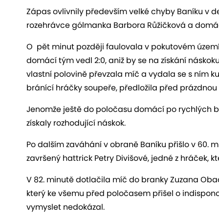
Zápas ovlivnily především velké chyby Baníku v def
rozehrávce gólmanka Barbora Růžičková a domácí P
O pět minut později faulovala v pokutovém území 
domácí tým vedl 2:0, aniž by se na získání náskok
vlastní polovině převzala míč a vydala se s ním k
bránící hráčky soupeře, předložila před prázdnou b
Jenomže ještě do poločasu domácí po rychlých br
získaly rozhodující náskok.
Po dalším zaváhání v obraně Baníku přišlo v 60. mi
završený hattrick Petry Divišové, jedné z hráček, 
V 82. minutě dotlačila míč do branky Zuzana Obadal
který ke všemu před poločasem přišel o indispono
vymyslet nedokázal.