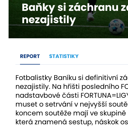
Baňky si záchranu 
nezajistily
REPORT
STATISTIKY
Fotbalistky Baníku si definitivní 
nezajistily. Na hřišti posledního 
nadstavbové části FORTUNA=LIGY
muset o setrvání v nejvyšší soutěž
koncem soutěže mají ve skupině 
která znamená sestup, náskok o