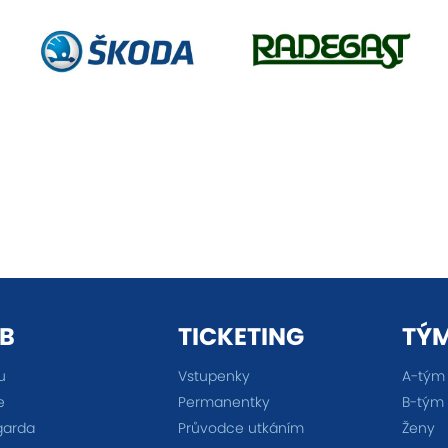
B
TICKETING
TÝ
u
Vstupenky
A-tým
e
Permanentky
B-tým
garda
Průvodce utkáním
Ženy