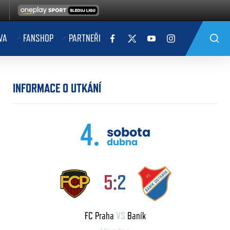
VA
FANSHOP
PARTNEŘI
INFORMACE O UTKÁNÍ
4.
sobota
dubna
5:2
FC Praha
VS
Baník