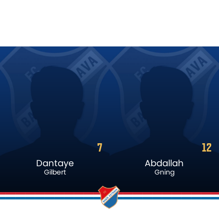
12
17
Abdallah
Michal
Gning
Frydrych