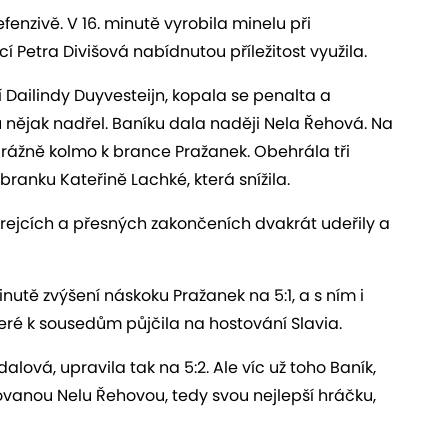
enzivě. V 16. minutě vyrobila minelu při
etra Divišová nabídnutou příležitost využila.
Dailindy Duyvesteijn, kopala se penalta a
u nějak nadřel. Baníku dala naději Nela Řehová. Na
urážně kolmo k brance Pražanek. Obehrála tři
ranku Kateřině Lachké, která snížila.
ejcích a přesných zakončeních dvakrát udeřily a
nutě zvýšení náskoku Pražanek na 5:1, a s ním i
které k sousedům půjčila na hostování Slavia.
ová, upravila tak na 5:2. Ale víc už toho Baník,
vanou Nelu Řehovou, tedy svou nejlepší hráčku,