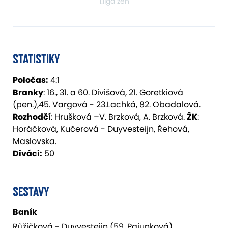
1.liga žen
STATISTIKY
Poločas:
4:1
Branky
: 16., 31. a 60. Divišová, 21. Goretkiová
(pen.),45. Vargová - 23.Lachká, 82. Obadalová.
Rozhodčí
: Hrušková –V. Brzková, A. Brzková.
ŽK
:
Horáčková, Kučerová - Duyvesteijn, Řehová,
Maslovska.
Diváci:
50
SESTAVY
Baník
Růžičková - Duyvesteijn (59. Pajunková),