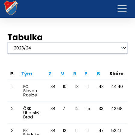
Tabulka
P.
Tým
Z
V
R
P
B
Skóre
RG
1.
FC
34
10
13
11
43
44:40
4
Slovan
Rosice
2.
ČSK
34
7
12
15
33
42:68
-
Uherský
Brod
3.
FK
34
12
11
11
47
52:41
11
Frýdek-