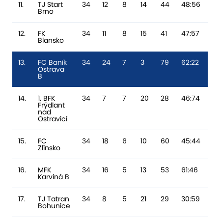
11.
TJ Start
34
12
8
14
44
48:56
-
Brno
12.
FK
34
11
8
15
41
47:57
-1
Blansko
13.
FC Baník
34
24
7
3
79
62:22
4
Ostrava
B
14.
1. BFK
34
7
7
20
28
46:74
-
Frýdlant
nad
Ostravicí
15.
FC
34
18
6
10
60
45:44
1
Zlínsko
16.
MFK
34
16
5
13
53
61:46
15
Karviná B
17.
TJ Tatran
34
8
5
21
29
30:59
-
Bohunice