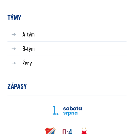
TÝMY
A-tým
B-tým
Ženy
ZÁPASY
1.
sobota
srpna
0:4