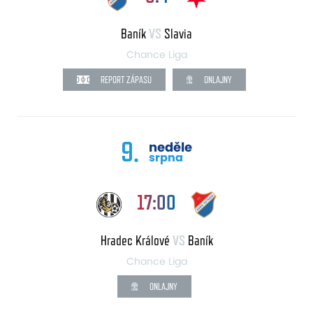
Baník
VS
Slavia
Chance Liga
REPORT ZÁPASU
ONLAJNY
9.
neděle
srpna
17:00
Hradec Králové
VS
Baník
Chance Liga
ONLAJNY