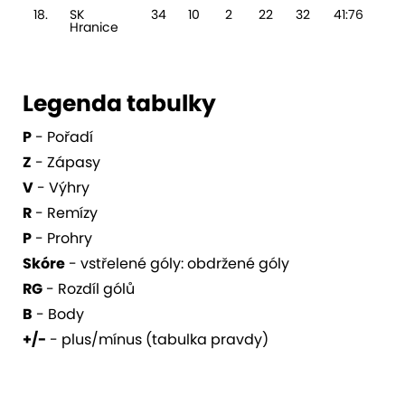
18.
SK
34
10
2
22
32
41:76
-
Hranice
Legenda tabulky
P
- Pořadí
Z
- Zápasy
V
- Výhry
R
- Remízy
P
- Prohry
Skóre
- vstřelené góly: obdržené góly
RG
- Rozdíl gólů
B
- Body
+/-
- plus/mínus (tabulka pravdy)