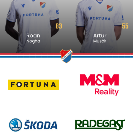
83
55
Roan
Artur
Nogha
Musák