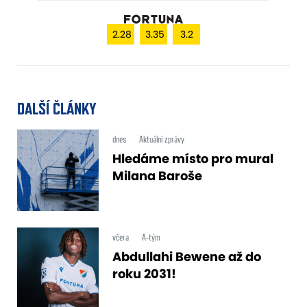
2.28
3.35
3.2
DALŠÍ ČLÁNKY
dnes
Aktuální zprávy
Hledáme místo pro mural
Milana Baroše
včera
A-tým
Abdullahi Bewene až do
roku 2031!