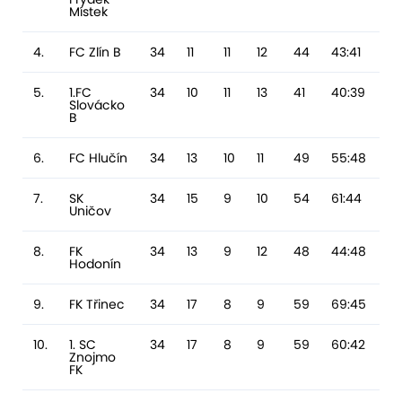
Místek
4.
FC Zlín B
34
11
11
12
44
43:41
2
5.
1.FC
34
10
11
13
41
40:39
1
Slovácko
B
6.
FC Hlučín
34
13
10
11
49
55:48
7
7.
SK
34
15
9
10
54
61:44
17
Uničov
8.
FK
34
13
9
12
48
44:48
-
Hodonín
9.
FK Třinec
34
17
8
9
59
69:45
2
10.
1. SC
34
17
8
9
59
60:42
18
Znojmo
FK