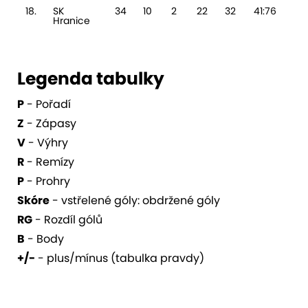
18.
SK
34
10
2
22
32
41:76
-
Hranice
Legenda tabulky
P
- Pořadí
Z
- Zápasy
V
- Výhry
R
- Remízy
P
- Prohry
Skóre
- vstřelené góly: obdržené góly
RG
- Rozdíl gólů
B
- Body
+/-
- plus/mínus (tabulka pravdy)