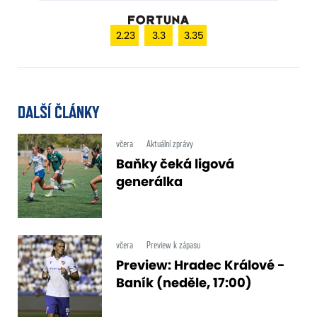
2.23
3.3
3.35
DALŠÍ ČLÁNKY
včera
Aktuální zprávy
Baňky čeká ligová
generálka
včera
Preview k zápasu
Preview: Hradec Králové -
Baník (neděle, 17:00)