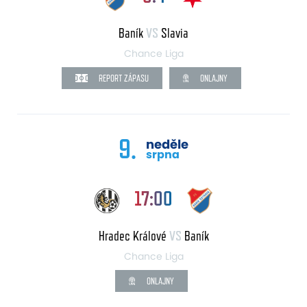
Baník
VS
Slavia
Chance Liga
REPORT ZÁPASU
ONLAJNY
9.
neděle
srpna
17:00
Hradec Králové
VS
Baník
Chance Liga
ONLAJNY