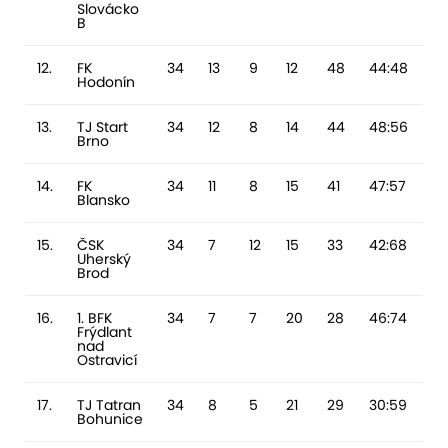
Slovácko
B
12.
FK
34
13
9
12
48
44:48
-
Hodonín
13.
TJ Start
34
12
8
14
44
48:56
-
Brno
14.
FK
34
11
8
15
41
47:57
-1
Blansko
15.
ČSK
34
7
12
15
33
42:68
-
Uherský
Brod
16.
1. BFK
34
7
7
20
28
46:74
-
Frýdlant
nad
Ostravicí
17.
TJ Tatran
34
8
5
21
29
30:59
-
Bohunice