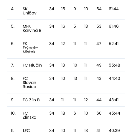
4.
SK
34
15
9
10
54
61:44
17
Uničov
5.
MFK
34
16
5
13
53
61:46
15
Karviná B
6.
FK
34
12
11
11
47
52:41
11
Frýdek-
Místek
7.
FC Hlučín
34
13
10
11
49
55:48
7
8.
FC
34
10
13
11
43
44:40
4
Slovan
Rosice
9.
FC Zlín B
34
11
11
12
44
43:41
2
10.
FC
34
18
6
10
60
45:44
1
Zlínsko
11.
1.FC
34
10
11
13
41
40:39
1