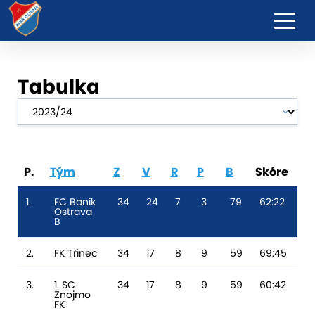
Tabulka
P.
Tým
Z
V
R
P
B
Skóre
RG
1.
FC Baník
34
24
7
3
79
62:22
4
Ostrava
B
2.
FK Třinec
34
17
8
9
59
69:45
2
3.
1. SC
34
17
8
9
59
60:42
18
Znojmo
FK