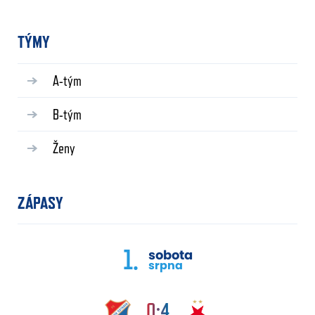
TÝMY
A-tým
B-tým
Ženy
ZÁPASY
1.
sobota
srpna
0:4