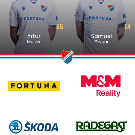
55
14
Artur
Samuel
Musák
Grygar