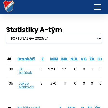
Statistiky A-tým
#
Brankáři
Z
MIN
INK
NUL
VG
ŽK
ČK
30
Jiří
31
2790
37
8
0
1
0
Letáček
35
Jakub
3
270
11
0
0
0
0
Markovič