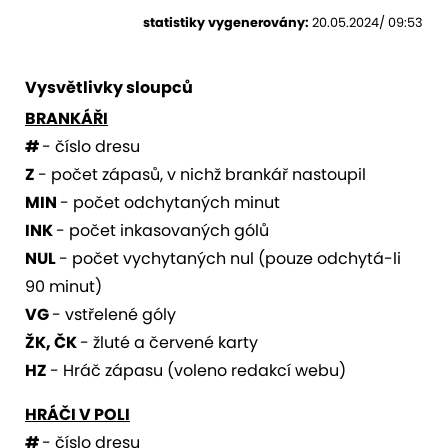
statistiky vygenerovány:
20.05.2024/ 09:53
Vysvětlivky sloupců
BRANKÁŘI
#
- číslo dresu
Z
- počet zápasů, v nichž brankář nastoupil
MIN
- počet odchytaných minut
INK
- počet inkasovaných gólů
NUL
- počet vychytaných nul (pouze odchytá-li
90 minut)
VG
- vstřelené góly
ŽK, ČK
- žluté a červené karty
HZ
- Hráč zápasu (voleno redakcí webu)
HRÁČI V POLI
#
- číslo dresu