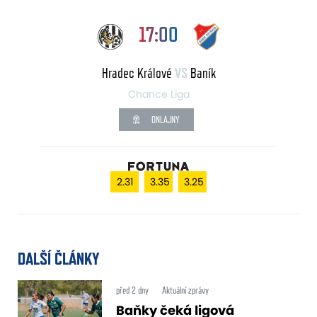
17:00
Hradec Králové
VS
Baník
Chance Liga
ONLAJNY
2.31
3.35
3.25
DALŠÍ ČLÁNKY
před 2 dny
Aktuální zprávy
Baňky čeká ligová