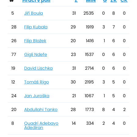
#
Hráči v poli
Z
MIN
G
ŽK
ČK
5
Jiří Boula
31
2535
0
8
0
28
Filip Kubala
29
1919
3
7
0
26
Filip Blažek
20
1416
1
6
0
77
Gigli Ndefe
23
1537
0
6
0
19
David Lischka
31
2714
0
6
0
12
Tomáš Rigo
30
2195
3
5
0
24
Jan Juroška
21
1067
1
5
0
20
Abdullahi Tanko
28
1773
8
4
2
8
Quadri Adebayo
14
334
2
4
0
Adediran