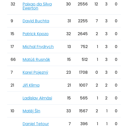
32
Paixao da Silva
30
2556
12
3
0
Ewerton
9
David Buchta
31
2255
7
3
0
15
Patrick Kpozo
32
2645
2
3
0
17
Michal Frydrych
13
752
1
3
0
66
Matúš Rusnák
15
512
1
3
0
7
Karel Pojezný
23
1708
0
3
0
21
Jiří Klíma
21
1007
2
2
0
Ladislav Almási
15
565
1
2
0
10
Matěj Šín
33
1567
2
1
0
Daniel Tetour
7
396
1
1
0