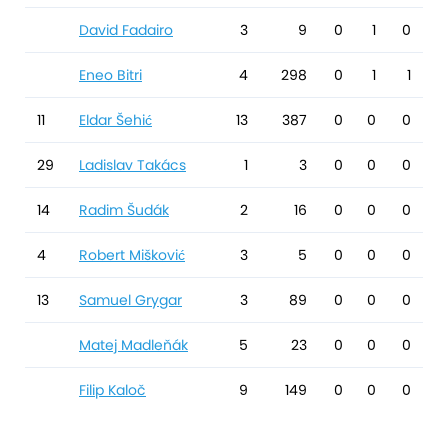
David Fadairo
3
9
0
1
0
Eneo Bitri
4
298
0
1
1
11
Eldar Šehić
13
387
0
0
0
29
Ladislav Takács
1
3
0
0
0
14
Radim Šudák
2
16
0
0
0
4
Robert Mišković
3
5
0
0
0
13
Samuel Grygar
3
89
0
0
0
Matej Madleňák
5
23
0
0
0
Filip Kaloč
9
149
0
0
0