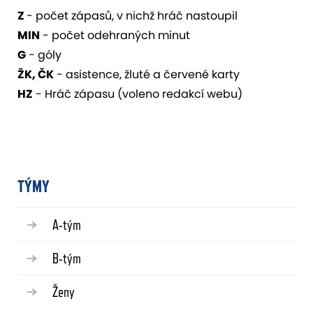
Z
- počet zápasů, v nichž hráč nastoupil
MIN
- počet odehraných minut
G
- góly
ŽK, ČK
- asistence, žluté a červené karty
HZ
- Hráč zápasu (voleno redakcí webu)
TÝMY
A-tým
B-tým
Ženy