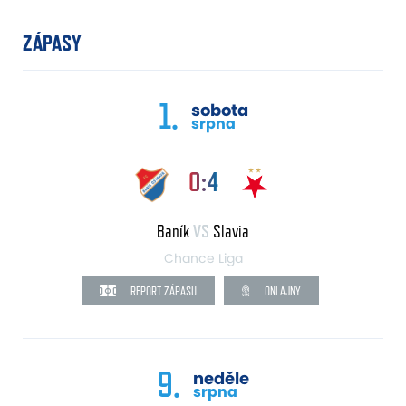
ZÁPASY
1.
sobota
srpna
0:4
Baník
VS
Slavia
Chance Liga
REPORT ZÁPASU
ONLAJNY
9.
neděle
srpna